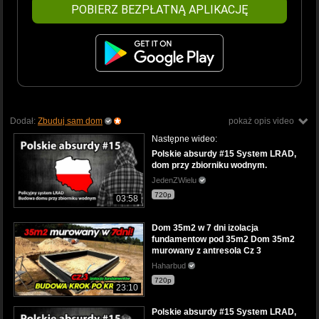
POBIERZ BEZPŁATNĄ APLIKACJĘ
Dodał:
Zbuduj sam dom
pokaż opis video
Następne wideo:
Polskie absurdy #15 System LRAD,
dom przy zbiorniku wodnym.
JedenZWielu
720p
03:58
Dom 35m2 w 7 dni izolacja
fundamentow pod 35m2 Dom 35m2
murowany z antresola Cz 3
Haharbud
720p
23:10
Polskie absurdy #15 System LRAD,