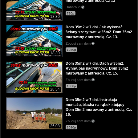
murowany z antresola Cz 13
Haharbud
720p
18:30
Dom 35m2 w 7 dni. Jak wykonać
ściany szczytowe w 35m2. Dom 35m2
murowany z antresolą. Cz. 13.
Zbuduj sam dom
1080p
18:30
Dom 35m2 w 7 dni. Dach w 35m2.
Rynny, pas nadrynnowy. Dom 35m2
murowany z antresolą. Cz. 15.
Zbuduj sam dom
1080p
28:34
Dom 35m2 w 7 dni. Instrukcja
montażu, blacha na rąbek stojący
Dom 35m2 murowany z antresolą. Cz.
16.
Zbuduj sam dom
25:08
1080p