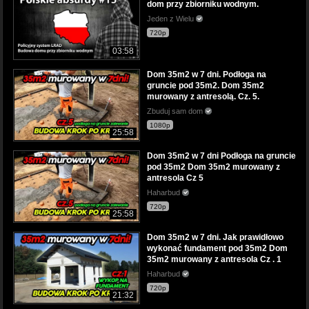
dom przy zbiorniku wodnym.
Jeden z Wielu
720p
03:58
Dom 35m2 w 7 dni. Podłoga na
gruncie pod 35m2. Dom 35m2
murowany z antresolą. Cz. 5.
Zbuduj sam dom
1080p
25:58
Dom 35m2 w 7 dni Podłoga na gruncie
pod 35m2 Dom 35m2 murowany z
antresola Cz 5
Haharbud
720p
25:58
Dom 35m2 w 7 dni. Jak prawidłowo
wykonać fundament pod 35m2 Dom
35m2 murowany z antresola Cz . 1
Haharbud
720p
21:32