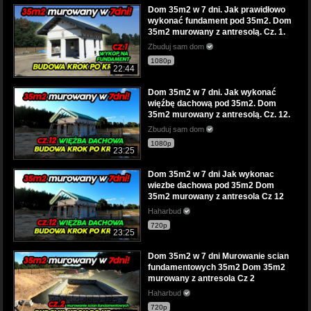
Dom 35m2 w 7 dni. Jak prawidłowo
wykonać fundament pod 35m2. Dom
35m2 murowany z antresolą. Cz. 1.
Zbuduj sam dom
1080p
22:44
Dom 35m2 w 7 dni. Jak wykonać
więźbę dachową pod 35m2. Dom
35m2 murowany z antresolą. Cz. 12.
Zbuduj sam dom
1080p
23:25
Dom 35m2 w 7 dni Jak wykonac
wiezbe dachowa pod 35m2 Dom
35m2 murowany z antresola Cz 12
Haharbud
720p
23:25
Dom 35m2 w 7 dni Murowanie scian
fundamentowych 35m2 Dom 35m2
murowany z antresola Cz 2
Haharbud
720p