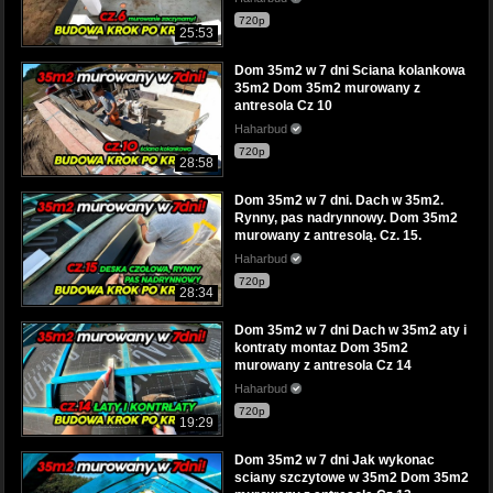
720p
25:53
Dom 35m2 w 7 dni Sciana kolankowa
35m2 Dom 35m2 murowany z
antresola Cz 10
Haharbud
720p
28:58
Dom 35m2 w 7 dni. Dach w 35m2.
Rynny, pas nadrynnowy. Dom 35m2
murowany z antresolą. Cz. 15.
Haharbud
720p
28:34
Dom 35m2 w 7 dni Dach w 35m2 aty i
kontraty montaz Dom 35m2
murowany z antresola Cz 14
Haharbud
720p
19:29
Dom 35m2 w 7 dni Jak wykonac
sciany szczytowe w 35m2 Dom 35m2