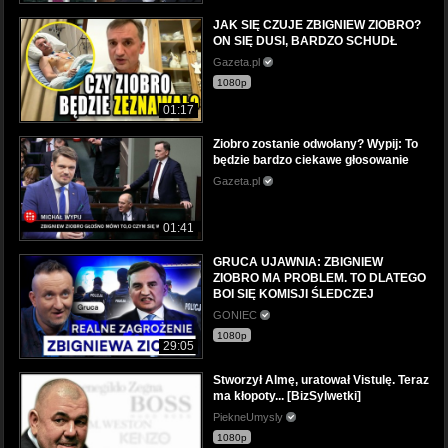
JAK SIĘ CZUJE ZBIGNIEW ZIOBRO?
ON SIĘ DUSI, BARDZO SCHUDŁ
Gazeta.pl
1080p
01:17
Ziobro zostanie odwołany? Wypij: To
będzie bardzo ciekawe głosowanie
Gazeta.pl
01:41
GRUCA UJAWNIA: ZBIGNIEW
ZIOBRO MA PROBLEM. TO DLATEGO
BOI SIĘ KOMISJI ŚLEDCZEJ
GONIEC
1080p
29:05
Stworzył Almę, uratował Vistulę. Teraz
ma kłopoty... [BizSylwetki]
PiekneUmysly
1080p