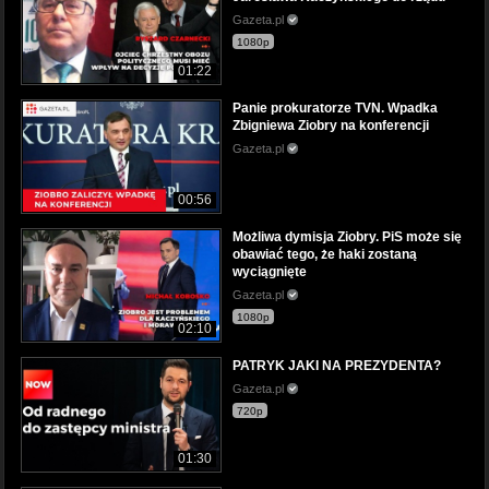
Gazeta.pl
1080p
01:22
Panie prokuratorze TVN. Wpadka
Zbigniewa Ziobry na konferencji
Gazeta.pl
00:56
Możliwa dymisja Ziobry. PiS może się
obawiać tego, że haki zostaną
wyciągnięte
Gazeta.pl
1080p
02:10
PATRYK JAKI NA PREZYDENTA?
Gazeta.pl
720p
01:30