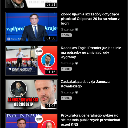
03:21
Ziobro ujawnia szczegóły dotyczące
pistoletu! Od ponad 20 lat strzelam z
broni
Gazeta.pl
1080p
01:50
Radosław Fogiel Premier już jest i nie
ma potrzeby go zmieniać, gdy
wygramy
Gazeta.pl
1080p
01:16
Zaskakująca decyzja Janusza
Kowalskiego
Gazeta.pl
1080p
01:08
Prokuratora generalnego wybierało
sie metoda publicznych przesłuchań
przed KRS