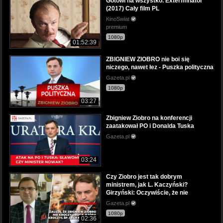
Gotowi na wszystko. Exterminator
(2017) Cały film PL
KinoSwiat
premium
1080p
01:52:39
ZBIGNIEW ZIOBRO nie boi się
niczego, nawet łez - Puszka polityczna
Gazeta.pl
1080p
03:27
Zbigniew Ziobro na konferencji
zaatakował PO i Donalda Tuska
Gazeta.pl
03:24
Czy Ziobro jest tak dobrym
ministrem, jak L. Kaczyński?
Girzyński: Oczywiście, że nie
Gazeta.pl
1080p
02:36