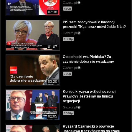
Gazeta.pl
480p
02:38
PiS sam zdecydował o kadencji
prezeski TK, a teraz mówi Jakie 6 lat?
Gazeta.pl
1080p
01:07
O co chodzi ws. Piebiaka? Za
czynienie dobra nie wsadzamy
Gazeta.pl
720p
03:20
Koniec kryzysu w Zjednoczonej
Prawicy? Jesteśmy na finiszu
negocjacji
Gazeta.pl
1080p
02:05
Ryszard Czarnecki o powrocie
Jarosława Kaczyńskiego do rządu