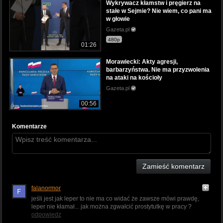
Wykrywacz kłamstw i pręgierz na
stałe w Sejmie? Nie wiem, co pani ma
w głowie
Gazeta.pl
480p
01:26
Morawiecki: Akty agresji,
barbarzyństwa. Nie ma przyzwolenia
na ataki na kościoły
Gazeta.pl
00:56
Komentarze
Zamieść komentarz
falanormor
jeśli jest jak leper to nie ma co widać że zawsze mówi prawdę,
leper nie kłamał... jak można zgwałcić prostytutkę w pracy ?
odpowiedz