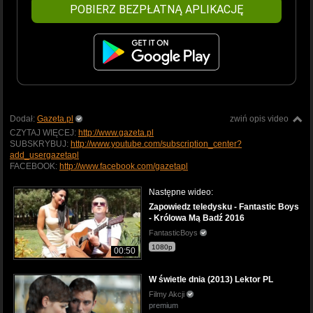
POBIERZ BEZPŁATNĄ APLIKACJĘ
Dodał:
Gazeta.pl
zwiń opis video
CZYTAJ WIĘCEJ:
http://www.gazeta.pl
SUBSKRYBUJ:
http://www.youtube.com/subscription_center?
add_usergazetapl
FACEBOOK:
http://www.facebook.com/gazetapl
Następne wideo:
Zapowiedz teledysku - Fantastic Boys
- Królowa Mą Badź 2016
FantasticBoys
1080p
00:50
W świetle dnia (2013) Lektor PL
Filmy Akcji
premium