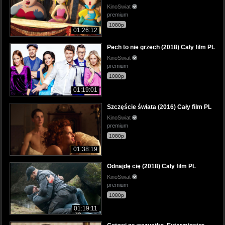
KinoSwiat
premium
1080p
01:26:12
Pech to nie grzech (2018) Cały film PL
KinoSwiat
premium
1080p
01:19:01
Szczęście świata (2016) Cały film PL
KinoSwiat
premium
1080p
01:38:19
Odnajdę cię (2018) Cały film PL
KinoSwiat
premium
1080p
01:19:11