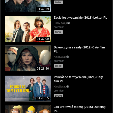
1080p
01:47:19
Życie jest wspaniałe (2018) Lektor PL
Filmy Akcji
premium
1080p
01:37:09
Dziewczyna z szafy (2012) Cały film
PL
KinoSwiat
premium
1080p
01:28:46
Powrót do tamtych dni (2021) Cały
film PL
KinoSwiat
premium
1080p
01:44:55
Jak uratować mamę (2015) Dubbing
PL