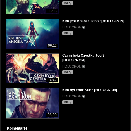
1080p
03:08
Kim jest Ahsoka Tano? [HOLOCRON]
HOLOCRON
1080p
06:11
Czym była Czystka Jedi?
[HOLOCRON]
HOLOCRON
1080p
04:47
Kim był Exar Kun? [HOLOCRON]
HOLOCRON
1080p
08:00
Komentarze