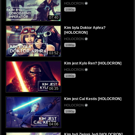
HOLOCRON
1080p
07:40
Kim była Doktor Aphra?
[HOLOCRON]
HOLOCRON
1080p
03:52
Kim jest Kylo Ren? [HOLOCRON]
HOLOCRON
1080p
06:35
Kim jest Cal Kestis [HOLOCRON]
HOLOCRON
1080p
04:06
Kim byli Zieloni Jedi [HOLOCRON]