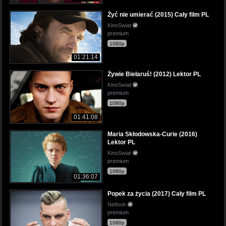
Żyć nie umierać (2015) Cały film PL
KinoSwiat
premium
1080p
01:21:14
Żywie Biełaruś! (2012) Lektor PL
KinoSwiat
premium
1080p
01:41:08
Maria Skłodowska-Curie (2016)
Lektor PL
KinoSwiat
premium
1080p
01:36:07
Popek za życia (2017) Cały film PL
Netlook
premium
1080p