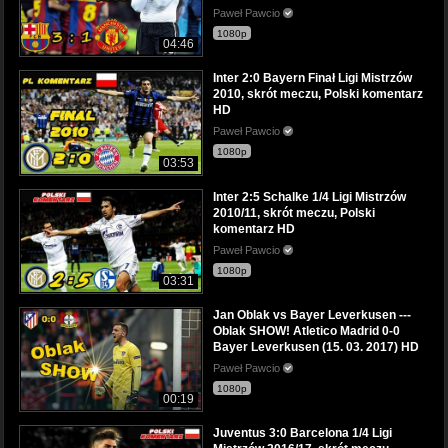
Paweł Pawcio
1080p
04:46
Inter 2:0 Bayern Finał Ligi Mistrzów
2010, skrót meczu, Polski komentarz
HD
Paweł Pawcio
1080p
03:53
Inter 2:5 Schalke 1/4 Ligi Mistrzów
2010/11, skrót meczu, Polski
komentarz HD
Paweł Pawcio
1080p
03:31
Jan Oblak vs Bayer Leverkusen ---
Oblak SHOW! Atletico Madrid 0-0
Bayer Leverkusen (15. 03. 2017) HD
Paweł Pawcio
1080p
00:19
Juventus 3:0 Barcelona 1/4 Ligi