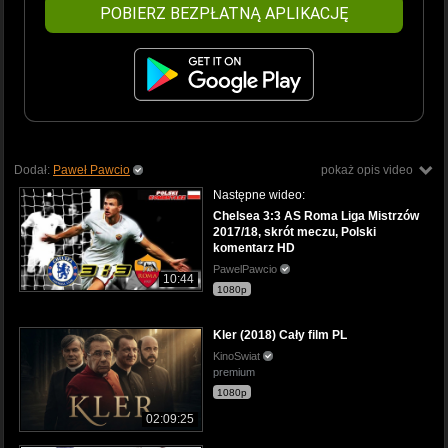
POBIERZ BEZPŁATNĄ APLIKACJĘ
Dodał:
Paweł Pawcio
pokaż opis video
Następne wideo:
Chelsea 3:3 AS Roma Liga Mistrzów
2017/18, skrót meczu, Polski
komentarz HD
PawelPawcio
10:44
1080p
Kler (2018) Cały film PL
KinoSwiat
premium
1080p
02:09:25