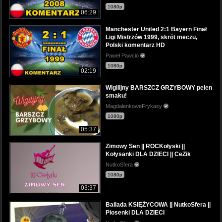
1080p
06:29
Manchester United 2:1 Bayern Finał
Ligi Mistrzów 1999, skrót meczu,
Polski komentarz HD
Paweł Pawcio
1080p
02:19
Wigilijny BARSZCZ GRZYBOWY pełen
smaku!
MagdalenkoweFrykasy
1080p
05:37
Zimowy Sen || ROCKołyski ||
Kołysanki DLA DZIECI || CeZik
NutkoSfera
1080p
03:37
Ballada KSIĘŻYCOWA || NutkoSfera ||
Piosenki DLA DZIECI