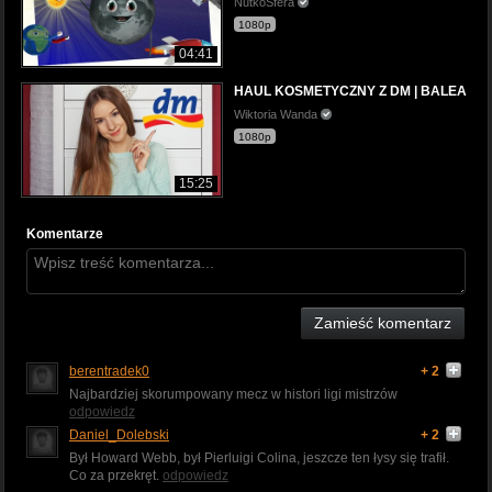
NutkoSfera
1080p
04:41
HAUL KOSMETYCZNY Z DM | BALEA
Wiktoria Wanda
1080p
15:25
Komentarze
Zamieść komentarz
berentradek0
+ 2
Najbardziej skorumpowany mecz w histori ligi mistrzów
odpowiedz
Daniel_Dolebski
+ 2
Był Howard Webb, był Pierluigi Colina, jeszcze ten łysy się trafił.
Co za przekręt.
odpowiedz