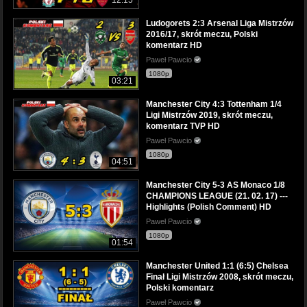
Ludogorets 2:3 Arsenal Liga Mistrzów
2016/17, skrót meczu, Polski
komentarz HD
Paweł Pawcio
1080p
03:21
Manchester City 4:3 Tottenham 1/4
Ligi Mistrzów 2019, skrót meczu,
komentarz TVP HD
Paweł Pawcio
1080p
04:51
Manchester City 5-3 AS Monaco 1/8
CHAMPIONS LEAGUE (21. 02. 17) ---
Highlights (Polish Comment) HD
Paweł Pawcio
1080p
01:54
Manchester United 1:1 (6:5) Chelsea
Finał Ligi Mistrzów 2008, skrót meczu,
Polski komentarz
Paweł Pawcio