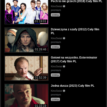
Pech to nie grzech (2018) Cały film PL
KinoSwiat
premium
1080p
01:19:01
Dziewczyna z szafy (2012) Cały film
PL
KinoSwiat
premium
1080p
01:28:46
Gotowi na wszystko. Exterminator
(2017) Cały film PL
KinoSwiat
premium
1080p
01:52:39
Jedna dusza (2023) Cały film PL
KinoSwiat
premium
1080p
01:33:19