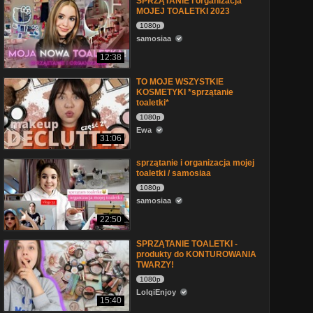
SPRZĄTANIE i organizacja
MOJEJ TOALETKI 2023
1080p
samosiaa
12:38
TO MOJE WSZYSTKIE
KOSMETYKI *sprzątanie
toaletki*
1080p
Ewa
31:06
sprzątanie i organizacja mojej
toaletki / samosiaa
1080p
samosiaa
22:50
SPRZĄTANIE TOALETKI -
produkty do KONTUROWANIA
TWARZY!
1080p
LolqiEnjoy
15:40