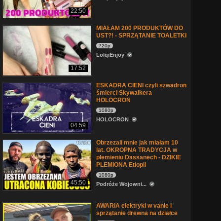
22:50
MIAŁAM 200 PRODUKTÓW DO
UST?! - SPRZĄTANIE TOALETKI
720p
LolqiEnjoy
17:52
ESKADRA CIENI czyli szwadron
śmierci Skywalkera
HOLOCRON
1080p
HOLOCRON
04:59
Obrzezali mnie jak miałam 10
lat. OKROPNA TRADYCJA w
plemieniu Dassanech - DZIKIE
PLEMIONA Etiopii
1080p
45:50
Podróże Wojowni...
AWARIA elektryki w vanie i
sprzątanie drewna na działce