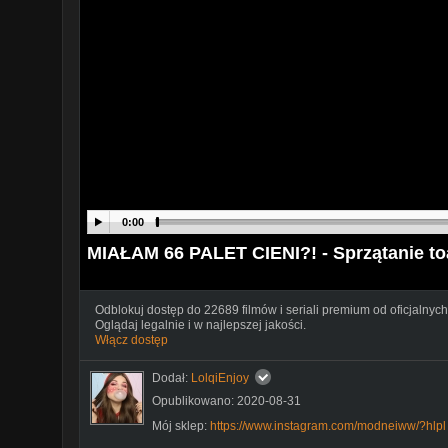
0:00
MIAŁAM 66 PALET CIENI?! - Sprzątanie toa
Odblokuj dostęp do 22689 filmów i seriali premium od oficjalnych
Oglądaj legalnie i w najlepszej jakości.
Włącz dostęp
Dodał:
LolqiEnjoy
Opublikowano: 2020-08-31
Mój sklep:
https://www.instagram.com/modneiww/?hlpl