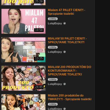
25:28
Miałam 47 PALET CIENI?! -
Sprzątanie toaletki
1080p
LolqiEnjoy
19:58
MIAŁAM 50 PALET CIENI?! -
SPRZĄTANIE TOALETKI?!
1080p
LolqiEnjoy
13:25
MIAŁAM 200 PRODUKTÓW DO
KONTUROWANIA?! -
SPRZĄTANIE TOALETKI
1080p
LolqiEnjoy
24:45
Miałam 200 produktów do
TWARZY?! - Sprzątanie toaletki
1080p
LolqiEnjoy