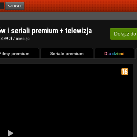
ów i seriali premium + telewizja
Dołącz
do
3,99 zł / miesiąc
Filmy premium
Seriale premium
Dla dzieci