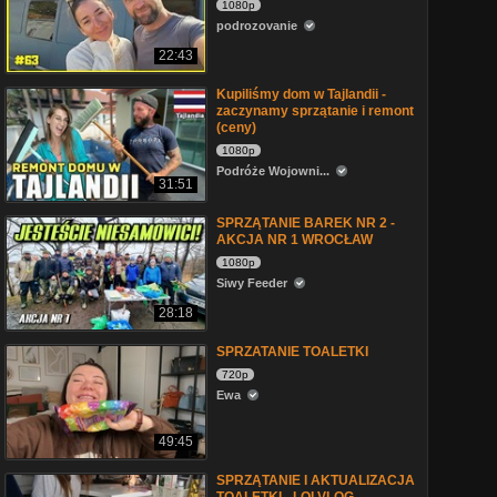
1080p
podrozovanie
22:43
Kupiliśmy dom w Tajlandii -
zaczynamy sprzątanie i remont
(ceny)
1080p
Podróże Wojowni...
31:51
SPRZĄTANIE BAREK NR 2 -
AKCJA NR 1 WROCŁAW
1080p
Siwy Feeder
28:18
SPRZATANIE TOALETKI
720p
Ewa
49:45
SPRZĄTANIE I AKTUALIZACJA