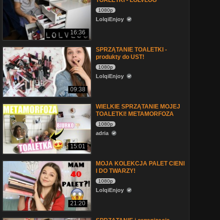
TOALETKI - LOLVLOG
1080p
LolqiEnjoy
16:36
SPRZĄTANIE TOALETKI -
produkty do UST!
1080p
LolqiEnjoy
09:38
WIELKIE SPRZĄTANIE MOJEJ
TOALETKI! METAMORFOZA
1080p
adria
15:01
MOJA KOLEKCJA PALET CIENI
I DO TWARZY!
1080p
LolqiEnjoy
21:20