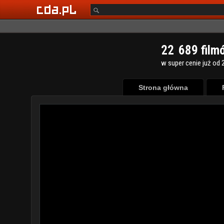
2
2
6
8
9
film
w super cenie już od 2
Strona główna