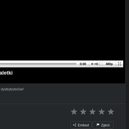
0:00
480p
letki
 dystrybutorów!
Embed
Zgłoś