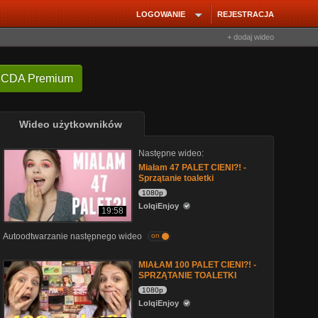
LOGOWANIE
REJESTRACJA
+ dodaj wideo
 CDA Premium
Wideo użytkowników
Następne wideo:
Miałam 47 PALET CIENI?! -
Sprzątanie toaletki
1080p
LolqiEnjoy
19:58
Autoodtwarzanie następnego wideo
on
MIAŁAM 100 PALET CIENI?! -
SPRZĄTANIE TOALETKI
1080p
LolqiEnjoy