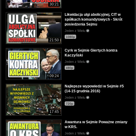
30:21
Likwidacja ulgi abolicyjnej, CIT w
spółkach komandytowych - Skrót
posiedzenia Sejmu
Jeden z Wielu
1080p
21:50
Cyrk w Sejmie Giertych kontra
Kaczyński
Jeden z Wielu
480p
09:24
Najlepsze wypowiedzi w Sejmie #5
(14-15 grudnia 2016)
Jeden z Wielu
720p
17:45
Awantura w Sejmie Poważne zmiany
w KRS.
Jeden z Wielu