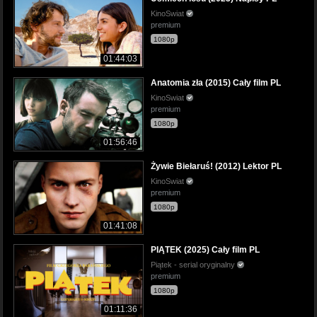
KinoSwiat
premium
1080p
01:44:03
Anatomia zła (2015) Cały film PL
KinoSwiat
premium
1080p
01:56:46
Żywie Biełaruś! (2012) Lektor PL
KinoSwiat
premium
1080p
01:41:08
PIĄTEK (2025) Cały film PL
Piątek - serial oryginalny
premium
1080p
01:11:36