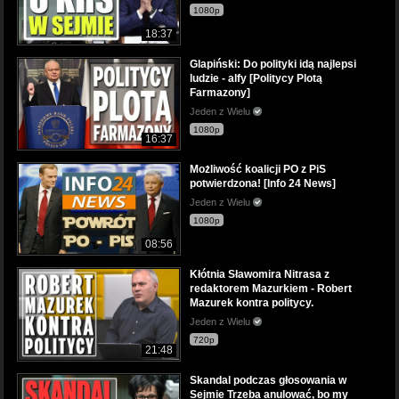
1080p
18:37
Glapiński: Do polityki idą najlepsi
ludzie - alfy [Politycy Plotą
Farmazony]
Jeden z Wielu
1080p
16:37
Możliwość koalicji PO z PiS
potwierdzona! [Info 24 News]
Jeden z Wielu
1080p
08:56
Kłótnia Sławomira Nitrasa z
redaktorem Mazurkiem - Robert
Mazurek kontra politycy.
Jeden z Wielu
720p
21:48
Skandal podczas głosowania w
Sejmie Trzeba anulować, bo my