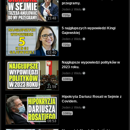
przegramy.
Jeden z Wielu
720p
15:48
5 najgłupszych wypowiedzi Kingi
Gajewskiej
Jeden z Wielu
720p
03:40
Najgłupsze wypowiedzi polityków w
2023 roku.
Jeden z Wielu
1080p
21:59
Hipokryta Dariusz Rosati w Sejmie z
Covidem.
Jeden z Wielu
1080p
08:53