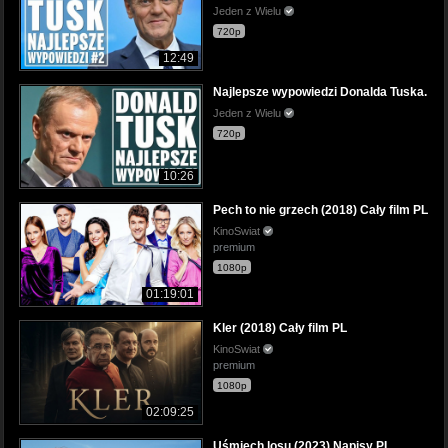
Jeden z Wielu
720p
12:49
Najlepsze wypowiedzi Donalda Tuska.
Jeden z Wielu
720p
10:26
Pech to nie grzech (2018) Cały film PL
KinoSwiat
premium
1080p
01:19:01
Kler (2018) Cały film PL
KinoSwiat
premium
1080p
02:09:25
Uśmiech losu (2023) Napisy PL