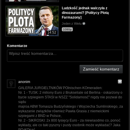
Ludzkość jednak walczyła z
dinozaurami? [Politycy Plotą
Farmazony]
Jeden z Wielu
1080p
14:52
Komentarze
Zamieść komentarz
anonim
GALERIA JURGIELTNIKÓW POlnischen-KOmeraden:
Nr. 1 - TUSK: 2 miliony Euro z Brukseliale od Berlina - oskarżony o
bycie szpiegiem STASI w NSZZ "Solidarnosć" nigdy nie pozwał do
sądu
majroa ABW Tomasza Budzyńskiego i Wojciecha Sumlinskiego, za
wykazanie związków również Pawła Grasia z niemeickimi
szpiegami z BND w Polsce,
Nr. 2 - SIKROSKI: 2x 800 tysięcy Euro - za niewiaodmo co, ponoć
wykłady, ale co taki pyszny i pusty osobnik może wykładać? Jaka
PO-KOnać