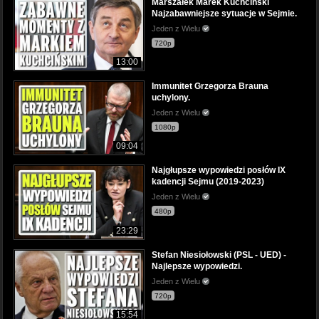
Marszałek Marek Kuchciński
Najzabawniejsze sytuacje w Sejmie.
Jeden z Wielu
720p
13:00
Immunitet Grzegorza Brauna
uchylony.
Jeden z Wielu
1080p
09:04
Najgłupsze wypowiedzi posłów IX
kadencji Sejmu (2019-2023)
Jeden z Wielu
480p
23:29
Stefan Niesiołowski (PSL - UED) -
Najlepsze wypowiedzi.
Jeden z Wielu
720p
15:54