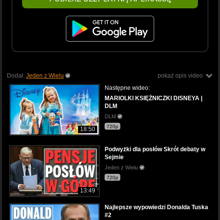
Dodał:
Jeden z Wielu
pokaż opis video
Następne wideo:
MARIOLKI KSIĘŻNICZKI DISNEYA |
DLM
DLM
720p
18:50
Podwyżki dla posłów Skrót debaty w
Sejmie
Jeden z Wielu
720p
13:49
Najlepsze wypowiedzi Donalda Tuska
#2