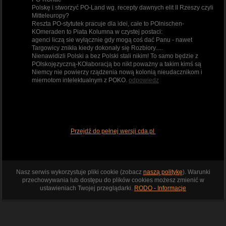
Polskę i stworzyć PO-Land wg. recepty dawnych elit II Rzeszy czyli
Mitteleuropy?
Reszta PO-stytutek pracuje dla idei, całe to POlnischen-
KOmeraden to Piata Kolumna w czystej postaci:
agenci liczą sie wyłącznie gdy mogą coś dać Panu - nawet
Targowicy znikła kiedy dokonały się Rozbiory.....
Nienawidizli Polski a bez Polski stali nikim! To samo będzie z
POlskojęzyczną-KOlaboracją bo nikt poważny a takim kimś są
Niemcy nie powierzy rządzenia nową kolonią nieudacznikom i
miernotom intelektualnym z POKO.
odpowiedz
Przejdź do pełnej wersji cda.pl
Nasz serwis wykorzystuje pliki cookie (zobacz
naszą politykę
). Warunki
przechowywania lub dostępu do plików cookies możesz zmienić w
ustawieniach Twojej przeglądarki.
RODO - Informacje