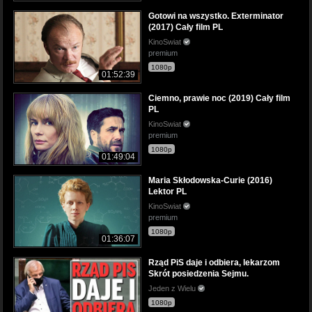
Gotowi na wszystko. Exterminator
(2017) Cały film PL
KinoSwiat
premium
1080p
01:52:39
Ciemno, prawie noc (2019) Cały film
PL
KinoSwiat
premium
1080p
01:49:04
Maria Skłodowska-Curie (2016)
Lektor PL
KinoSwiat
premium
1080p
01:36:07
Rząd PiS daje i odbiera, lekarzom
Skrót posiedzenia Sejmu.
Jeden z Wielu
1080p