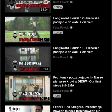
Kuba Potocki
1080p
13:04
Longsword Flourish 2 - Pierwsze
podejście do walki z cieniem
Kuba Potocki
1080p
02:44
Longsword Flourish 1 - Pierwsze
podejście do walki z cieniem
Kuba Potocki
03:41
Fechtunek początkujących - Nasze
pierwsze kroki w DESW - Our first
steps in HEMA
Kuba Potocki
720p
03:11
Feder F1 od Kriegera. Prezentacja
nowego miecza treningowego lub