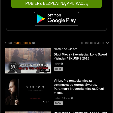
POBIERZ BEZPŁATNĄ APLIKACJĘ
Dodał:
Kuba Potocki
pokaż opis video
Następne wideo:
Długi Miecz - Zawinięcia / Long Sword
- Winden / ŚKUNKS 2015
Rilsir
1080p
47:48
Virion. Prezentacja miecza
treningowego Aureus Swords.
Parametry i recenzja miecza. Długi
miecz.
Kuba Potocki
15:17
1080p
Długi Miecz - Zawinięcia / Long Sword