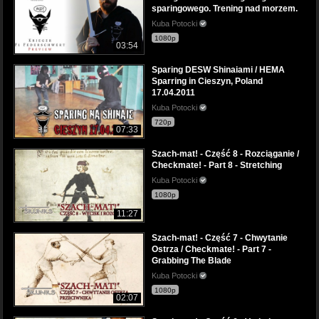
sparingowego. Trening nad morzem.
Kuba Potocki
1080p
03:54
Sparing DESW Shinaiami / HEMA
Sparring in Cieszyn, Poland
17.04.2011
Kuba Potocki
720p
07:33
Szach-mat! - Część 8 - Rozciąganie /
Checkmate! - Part 8 - Stretching
Kuba Potocki
1080p
11:27
Szach-mat! - Część 7 - Chwytanie
Ostrza / Checkmate! - Part 7 -
Grabbing The Blade
Kuba Potocki
1080p
02:07