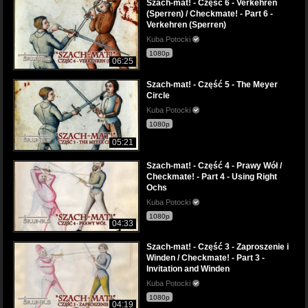
Szach-mat! - Część 6 - Verkehren
(Sperren) / Checkmate! - Part 6 -
Verkehren (Sperren)
Kuba Potocki
1080p
06:25
Szach-mat! - Część 5 - The Meyer
Circle
Kuba Potocki
1080p
05:21
Szach-mat! - Część 4 - Prawy Wół /
Checkmate! - Part 4 - Using Right
Ochs
Kuba Potocki
1080p
04:33
Szach-mat! - Część 3 - Zaproszenie i
Winden / Checkmate! - Part 3 -
Invitation and Winden
Kuba Potocki
1080p
04:19