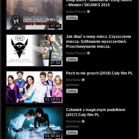
- Winden / ŚKUNKS 2015
Kuba Potocki
1080p
47:48
Jak dbać o nowy miecz. Czyszczenie
miecza. Szlifowanie wyszczerbień.
Przechowywanie miecza.
Kuba Potocki
1080p
07:54
Pech to nie grzech (2018) Cały film PL
KinoSwiat
premium
1080p
01:19:01
Człowiek z magicznym pudełkiem
(2017) Cały film PL
KinoSwiat
premium
1080p
01:40:44