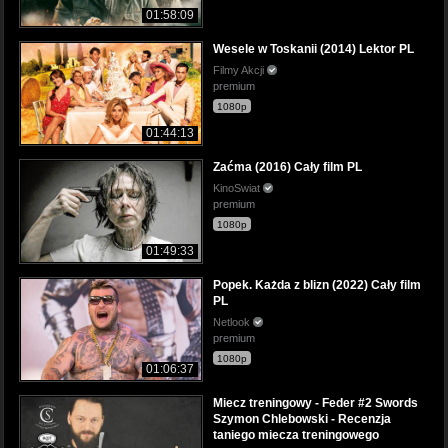
01:58:09
Wesele w Toskanii (2014) Lektor PL
Filmy Akcji
premium
1080p
01:44:13
Zaćma (2016) Cały film PL
KinoSwiat
premium
1080p
01:49:33
Popek. Każda z blizn (2022) Cały film
PL
Netlook
premium
1080p
01:06:37
Miecz treningowy - Feder #2 Swords
Szymon Chlebowski - Recenzja
taniego miecza treningowego