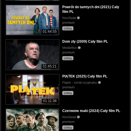
Powrót do tamtych dni (2021) Cały
film PL
KinoSwiat
premium
1080p
01:44:55
Dom zły (2009) Cały film PL
Media4fun
premium
1080p
01:45:21
PIĄTEK (2025) Cały film PL
Piątek - serial oryginalny
premium
1080p
01:11:36
Czerwone maki (2024) Cały film PL
KinoSwiat
premium
1080p