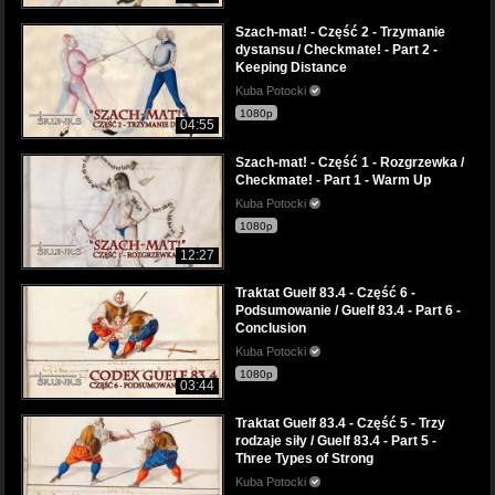
Szach-mat! - Część 2 - Trzymanie
dystansu / Checkmate! - Part 2 -
Keeping Distance
Kuba Potocki
1080p
04:55
Szach-mat! - Część 1 - Rozgrzewka /
Checkmate! - Part 1 - Warm Up
Kuba Potocki
1080p
12:27
Traktat Guelf 83.4 - Część 6 -
Podsumowanie / Guelf 83.4 - Part 6 -
Conclusion
Kuba Potocki
1080p
03:44
Traktat Guelf 83.4 - Część 5 - Trzy
rodzaje siły / Guelf 83.4 - Part 5 -
Three Types of Strong
Kuba Potocki