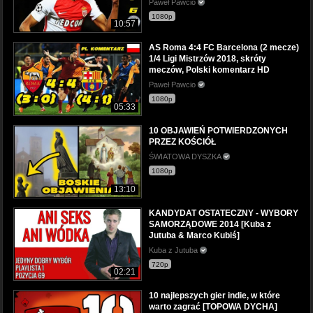
Paweł Pawcio
1080p
10:57
AS Roma 4:4 FC Barcelona (2 mecze)
1/4 Ligi Mistrzów 2018, skróty
meczów, Polski komentarz HD
Paweł Pawcio
1080p
05:33
10 OBJAWIEŃ POTWIERDZONYCH
PRZEZ KOŚCIÓŁ
ŚWIATOWA DYSZKA
1080p
13:10
KANDYDAT OSTATECZNY - WYBORY
SAMORZĄDOWE 2014 [Kuba z
Jutuba & Marco Kubiś]
Kuba z Jutuba
720p
02:21
10 najlepszych gier indie, w które
warto zagrać [TOPOWA DYCHA]