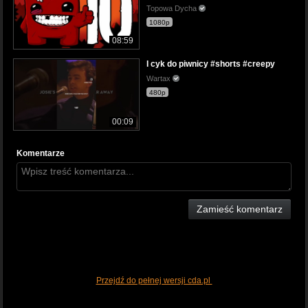
Topowa Dycha
1080p
08:59
I cyk do piwnicy #shorts #creepy
Wartax
480p
00:09
Komentarze
Zamieść komentarz
Przejdź do pełnej wersji cda.pl