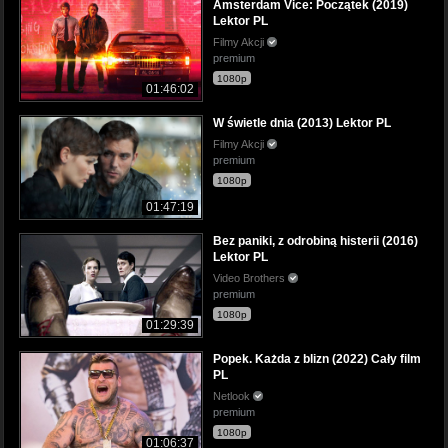
Amsterdam Vice: Początek (2019)
Lektor PL
Filmy Akcji
premium
1080p
01:46:02
W świetle dnia (2013) Lektor PL
Filmy Akcji
premium
1080p
01:47:19
Bez paniki, z odrobiną histerii (2016)
Lektor PL
Video Brothers
premium
1080p
01:29:39
Popek. Każda z blizn (2022) Cały film
PL
Netlook
premium
1080p
01:06:37