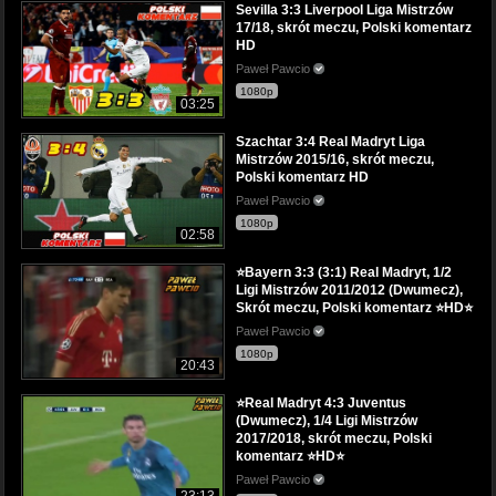
Sevilla 3:3 Liverpool Liga Mistrzów
17/18, skrót meczu, Polski komentarz
HD
Paweł Pawcio
1080p
03:25
Szachtar 3:4 Real Madryt Liga
Mistrzów 2015/16, skrót meczu,
Polski komentarz HD
Paweł Pawcio
1080p
02:58
⭐Bayern 3:3 (3:1) Real Madryt, 1/2
Ligi Mistrzów 2011/2012 (Dwumecz),
Skrót meczu, Polski komentarz ⭐HD⭐
Paweł Pawcio
1080p
20:43
⭐Real Madryt 4:3 Juventus
(Dwumecz), 1/4 Ligi Mistrzów
2017/2018, skrót meczu, Polski
komentarz ⭐HD⭐
Paweł Pawcio
23:13