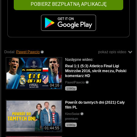
POBIERZ BEZPŁATNĄ APLIKACJĘ
Dodał:
Paweł Pawcio
pokaż opis video
Następne wideo:
Real 1:1 (5:3) Atletico Finał Ligi
Mistrzów 2016, skrót meczu, Polski
komentarz HD
PawelPawcio
04:16
1080p
Powrót do tamtych dni (2021) Cały
film PL
KinoSwiat
premium
1080p
01:44:55