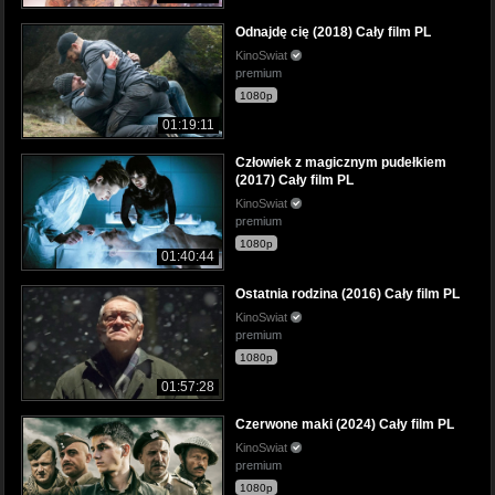
Odnajdę cię (2018) Cały film PL
KinoSwiat
premium
1080p
01:19:11
Człowiek z magicznym pudełkiem
(2017) Cały film PL
KinoSwiat
premium
1080p
01:40:44
Ostatnia rodzina (2016) Cały film PL
KinoSwiat
premium
1080p
01:57:28
Czerwone maki (2024) Cały film PL
KinoSwiat
premium
1080p