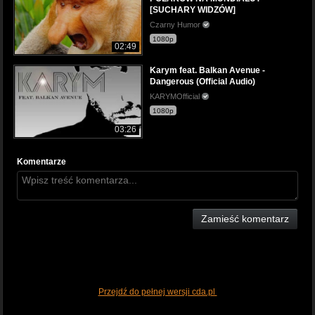
[SUCHARY WIDZÓW]
Czarny Humor
1080p
02:49
Karym feat. Balkan Avenue -
Dangerous (Official Audio)
KARYMOfficial
1080p
03:26
Komentarze
Zamieść komentarz
Przejdź do pełnej wersji cda.pl