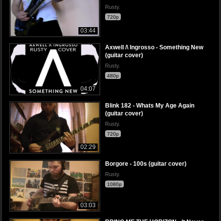
Rusty.
720p
03:44
Axwell /\ Ingrosso - Something New
(guitar cover)
Rusty.
480p
04:07
Blink 182 - Whats My Age Again
(guitar cover)
Rusty.
720p
02:29
Borgore - 100s (guitar cover)
Rusty.
1080p
03:03