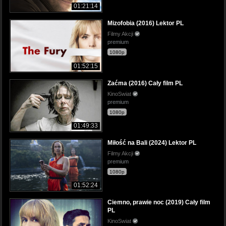
01:21:14
Mizofobia (2016) Lektor PL
Filmy Akcji
premium
1080p
01:52:15
Zaćma (2016) Cały film PL
KinoSwiat
premium
1080p
01:49:33
Miłość na Bali (2024) Lektor PL
Filmy Akcji
premium
1080p
01:52:24
Ciemno, prawie noc (2019) Cały film
PL
KinoSwiat