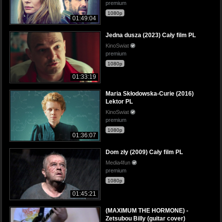
premium
1080p
01:49:04
Jedna dusza (2023) Cały film PL
KinoSwiat
premium
1080p
01:33:19
Maria Skłodowska-Curie (2016)
Lektor PL
KinoSwiat
premium
1080p
01:36:07
Dom zły (2009) Cały film PL
Media4fun
premium
1080p
01:45:21
(MAXIMUM THE HORMONE) -
Zetsubou Billy (guitar cover)