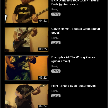
BRING ME THE HORIZON - It Never
Ends (guitar cover)
Rusty.
1080p
04:31
Calvin Harris - Feel So Close (guitar
cover)
Rusty.
1080p
03:25
Example - All The Wrong Places
(guitar cover)
Rusty.
1080p
03:22
Feint - Snake Eyes (guitar cover)
Rusty.
1080p
04:24