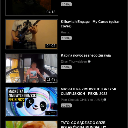
1080p
04:13
Killswitch Engage - My Curse (guitar
cover)
Rusty.
1080p
04:02
Kabina nowoczesnego żurawia
Einar Thorwaldsen
1080p
11:49
MASKOTKA ZIMOWYCH IGRZYSK
OLIMPIJSKICH - PEKIN 2022
Piotr Chodak CHINY to LUBIĘ
1080p
02:55
TATO, CO SĄDZISZ O GRZE
POLAKÓW NA MUNDIALU?