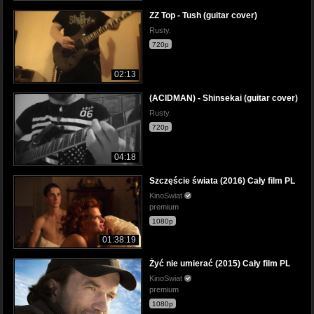
ZZ Top - Tush (guitar cover)
Rusty.
720p
02:13
(ACIDMAN) - Shinsekai (guitar cover)
Rusty.
720p
04:18
Szczęście świata (2016) Cały film PL
KinoSwiat
premium
1080p
01:38:19
Żyć nie umierać (2015) Cały film PL
KinoSwiat
premium
1080p