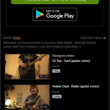
Dodał:
Rusty.
zwiń opis video
Welcome. Im Rusty and this is my cover Zakk Wylde - Farewell Ballad
Leave like if you enjoyed it, and dont forget to subscribe. :)
Następne wideo:
ZZ Top - Tush (guitar cover)
Rusty-
720p
02:13
Yellow Claw - Roller (guitar cover)
Rusty.
1080p
03:21