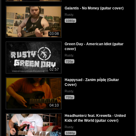
Galantis - No Money (guitar cover)
Rusty.
1080p
03:08
Green Day - American Idiot (guitar
cover)
Rusty.
720p
02:57
Happysad - Zanim pójdę (Guitar
Cover)
Rusty.
720p
04:10
Headhunterz feat. Krewella - United
Kids of the World (guitar cover)
Rusty.
1080p