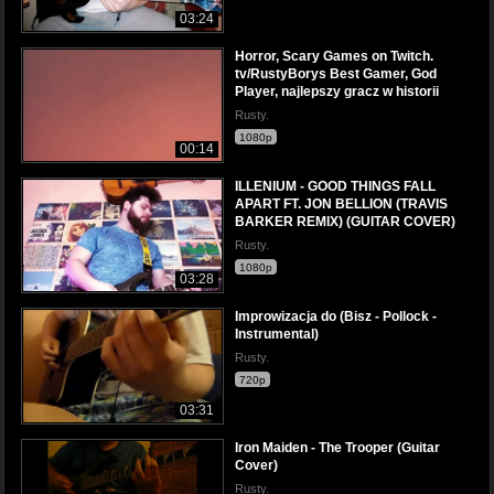
03:24
Horror, Scary Games on Twitch.
tv/RustyBorys Best Gamer, God
Player, najlepszy gracz w historii
Rusty.
1080p
00:14
ILLENIUM - GOOD THINGS FALL
APART FT. JON BELLION (TRAVIS
BARKER REMIX) (GUITAR COVER)
Rusty.
1080p
03:28
Improwizacja do (Bisz - Pollock -
Instrumental)
Rusty.
720p
03:31
Iron Maiden - The Trooper (Guitar
Cover)
Rusty.