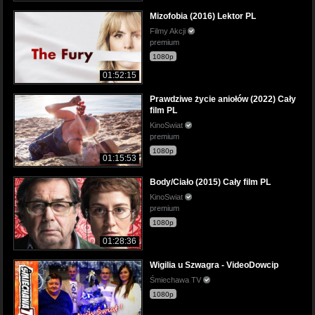
Mizofobia (2016) Lektor PL
Filmy Akcji
premium
1080p
01:52:15
Prawdziwe życie aniołów (2022) Cały
film PL
KinoSwiat
premium
1080p
01:15:53
Body/Ciało (2015) Cały film PL
KinoSwiat
premium
1080p
01:28:36
Wigilia u Szwagra - VideoDowcip
Śmiechawa TV
1080p