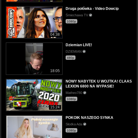
Druga połówka - Video Dowcip
Śmiechawa TV
1080p
04:38
Dziemian LIVE!
DZIEMIAN
480p
18:05
NOWY NABYTEK U WOJTKA! CLAAS
LEXION 6800 NA WYPASIE!
Matheo780
1080p
15:24
POKOIK NASZEGO SYNKA
Słodka Ada
1080p