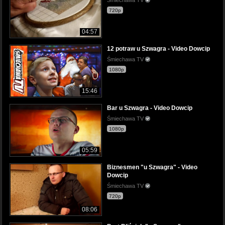
720p
04:57
12 potraw u Szwagra - Video Dowcip
Śmiechawa TV
1080p
15:46
Bar u Szwagra - Video Dowcip
Śmiechawa TV
1080p
05:59
Biznesmen "u Szwagra" - Video
Dowcip
Śmiechawa TV
720p
08:06