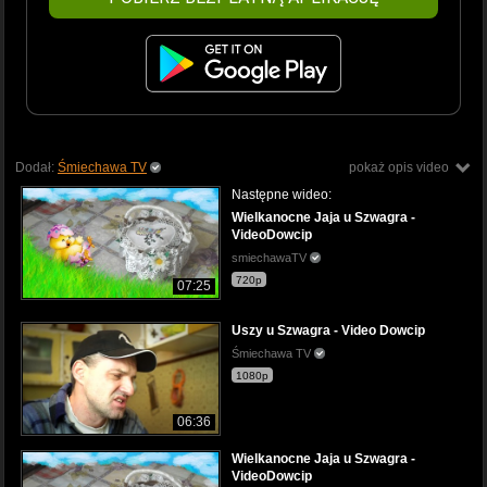
Dodał:
Śmiechawa TV
pokaż opis video
Następne wideo:
Wielkanocne Jaja u Szwagra -
VideoDowcip
smiechawaTV
720p
07:25
Uszy u Szwagra - Video Dowcip
Śmiechawa TV
1080p
06:36
Wielkanocne Jaja u Szwagra -
VideoDowcip