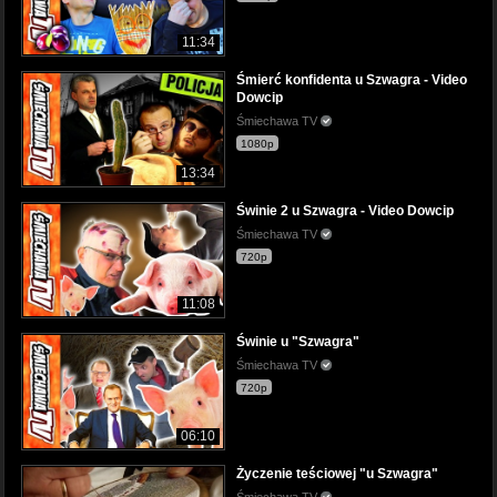
11:34
Śmierć konfidenta u Szwagra - Video
Dowcip
Śmiechawa TV
1080p
13:34
Świnie 2 u Szwagra - Video Dowcip
Śmiechawa TV
720p
11:08
Świnie u "Szwagra"
Śmiechawa TV
720p
06:10
Życzenie teściowej "u Szwagra"
Śmiechawa TV