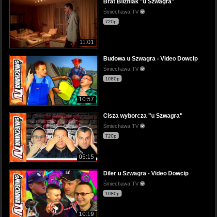
Brat Bliźniak "u Szwagra"
Śmiechawa TV
720p
11:01
Budowa u Szwagra - Video Dowcip
Śmiechawa TV
1080p
10:57
Cisza wyborcza "u Szwagra"
Śmiechawa TV
720p
05:15
Diler u Szwagra - Video Dowcip
Śmiechawa TV
1080p
10:19