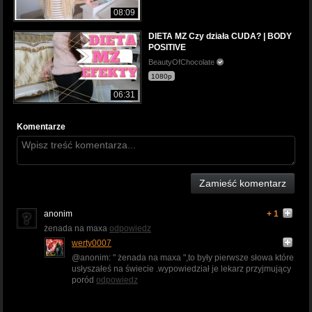
08:09
DIETA MZ Czy działa CUDA? | BODY
POSITIVE
BeautyOfChocolate
1080p
06:31
Komentarze
Zamieść komentarz
anonim
+ 1
żenada na maxa
odpowiedz
werty0007
@anonim: " żenada na maxa ",to były pierwsze słowa które
usłyszałeś na świecie .wypowiedział je lekarz przyjmujący
poród
odpowiedz