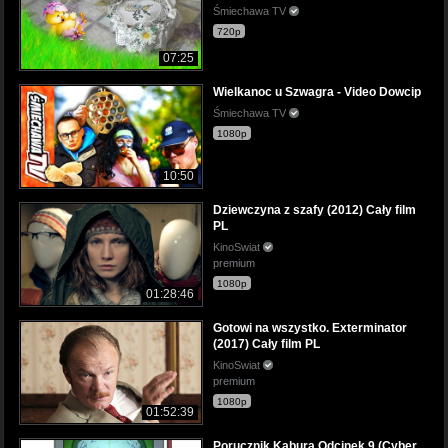
Śmiechawa TV
720p
07:25
Wielkanoc u Szwagra - Video Dowcip
Śmiechawa TV
1080p
10:50
Dziewczyna z szafy (2012) Cały film
PL
KinoSwiat
premium
1080p
01:28:46
Gotowi na wszystko. Exterminator
(2017) Cały film PL
KinoSwiat
premium
1080p
01:52:39
Porucznik Kabura Odcinek 9 (Cyber