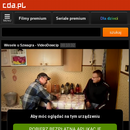
Filmy premium
Seriale premium
Dla dzieci
MENU
szukaj
Wesele u Szwagra - VideoDowcip
00:10:32
Aby móc oglądać na tym urządzeniu
POBIERZ BEZPŁATNĄ APLIKACJĘ