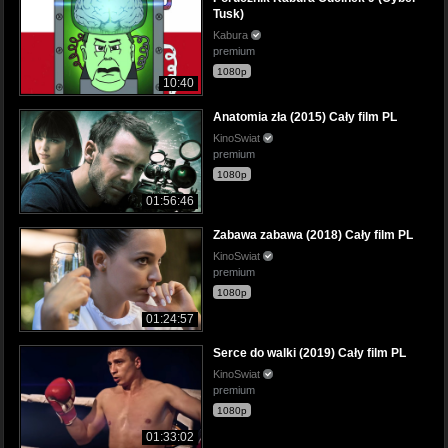
Tusk)
Kabura
premium
1080p
10:40
Anatomia zła (2015) Cały film PL
KinoSwiat
premium
1080p
01:56:46
Zabawa zabawa (2018) Cały film PL
KinoSwiat
premium
1080p
01:24:57
Serce do walki (2019) Cały film PL
KinoSwiat
premium
1080p
01:33:02