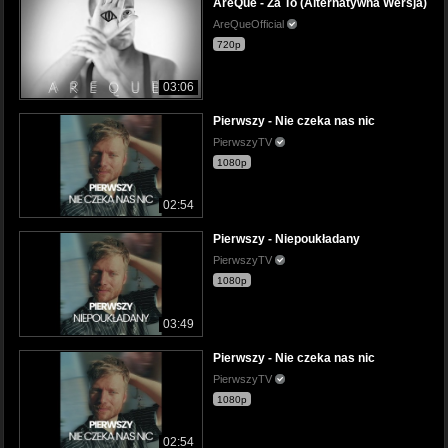
AreQue - Za To (Alternatywna Wersja)
AreQueOfficial
720p
03:06
Pierwszy - Nie czeka nas nic
PierwszyTV
1080p
02:54
Pierwszy - Niepoukładany
PierwszyTV
1080p
03:49
Pierwszy - Nie czeka nas nic
PierwszyTV
1080p
02:54