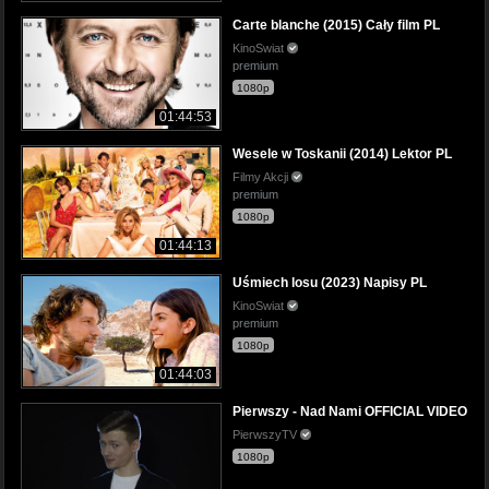
Carte blanche (2015) Cały film PL
KinoSwiat
premium
1080p
01:44:53
Wesele w Toskanii (2014) Lektor PL
Filmy Akcji
premium
1080p
01:44:13
Uśmiech losu (2023) Napisy PL
KinoSwiat
premium
1080p
01:44:03
Pierwszy - Nad Nami OFFICIAL VIDEO
PierwszyTV
1080p