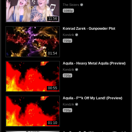
The Sisters
1080p
11:56
Konrad Zarek - Gunpowder Plot
Kondzik
720p
01:54
Aquila - Heavy Metal Aquila (Preview)
Kondzik
720p
00:55
Aquila - F**k Off My Land! (Preview)
Kondzik
720p
01:10