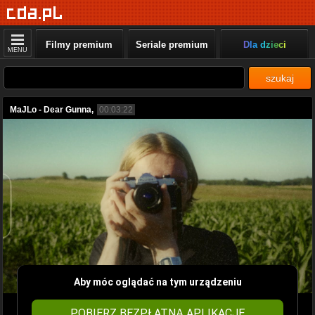
Filmy premium
Seriale premium
Dla dzieci
MENU
szukaj
MaJLo - Dear Gunna,
00:03:22
Aby móc oglądać na tym urządzeniu
POBIERZ BEZPŁATNĄ APLIKACJĘ