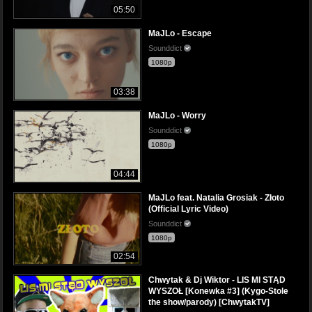
05:50
MaJLo - Escape
Sounddict
1080p
03:38
MaJLo - Worry
Sounddict
1080p
04:44
MaJLo feat. Natalia Grosiak - Złoto
(Official Lyric Video)
Sounddict
1080p
02:54
Chwytak & Dj Wiktor - LIS MI STĄD
WYSZOŁ [Konewka #3] (Kygo-Stole
the show/parody) [ChwytakTV]