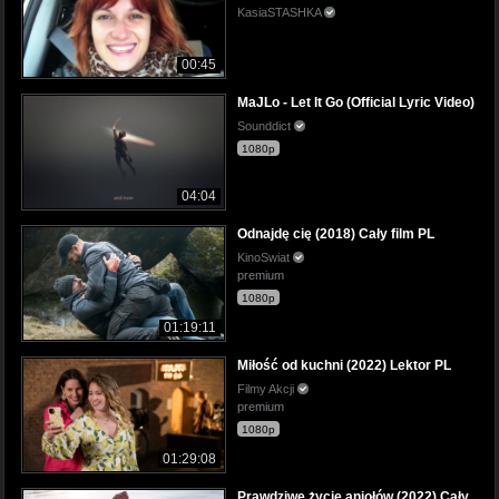
KasiaSTASHKA
00:45
MaJLo - Let It Go (Official Lyric Video)
Sounddict
1080p
04:04
Odnajdę cię (2018) Cały film PL
KinoSwiat
premium
1080p
01:19:11
Miłość od kuchni (2022) Lektor PL
Filmy Akcji
premium
1080p
01:29:08
Prawdziwe życie aniołów (2022) Cały