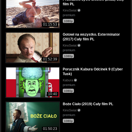
film PL
KinoSwiat
premium
1080p
01:15:53
Gotowi na wszystko. Exterminator
(2017) Cały film PL
KinoSwiat
premium
1080p
01:52:39
Porucznik Kabura Odcinek 9 (Cyber
Tusk)
Kabura
premium
1080p
10:40
Boże Ciało (2019) Cały film PL
KinoSwiat
premium
1080p
01:50:23