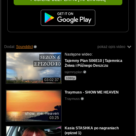
Dodał:
Sounddict
pokaż opis video
Następne wideo:
Tajemny Plan S06E10 | Tajemnica
Żniwa i Późnego Deszczu
tajemnyplan
1080p
03:02:37
Traymuss - SHOW ME HEAVEN
Traymuss
03:25
Kasia STASHKA po nagraniach
(epizod 1)