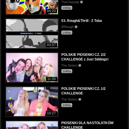
TheChwytak
1080p
04:20
03. Rough&Thrill - Z Toba
IRRough
1080p
03:07
POLSKIE PIOSENKI CZ. 2/2
CHALLENGE z Just Siblings!
The Sisters
1080p
11:00
POLSKIE PIOSENKI CZ. 1/2
CHALLENGE
The Sisters
1080p
10:27
PIOSENKI DLA NASTOLATKÓW
CHALLENGE