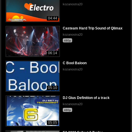
kozanostra20
04:44
Casteam Hard Trip Sound of Qlimax
kozanostra20
480p
06:14
C Bool Baloon
kozanostra20
05:10
DJ Gius Definition of a track
kozanostra20
480p
05:05