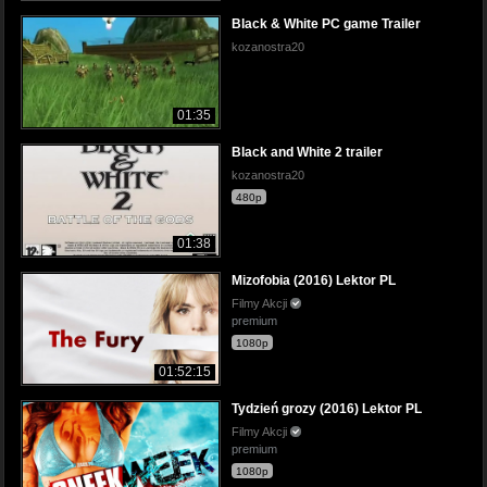
Black & White PC game Trailer
kozanostra20
01:35
Black and White 2 trailer
kozanostra20
480p
01:38
Mizofobia (2016) Lektor PL
Filmy Akcji
premium
1080p
01:52:15
Tydzień grozy (2016) Lektor PL
Filmy Akcji
premium
1080p