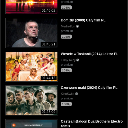
premium
1080p
01:46:02
Dom zły (2009) Cały film PL
Media4fun
premium
1080p
01:45:21
Wesele w Toskanii (2014) Lektor PL
Filmy Akcji
premium
1080p
01:44:13
Czerwone maki (2024) Cały film PL
KinoSwiat
premium
1080p
01:58:09
CasteamBaloon DualBrothers Electro
remix