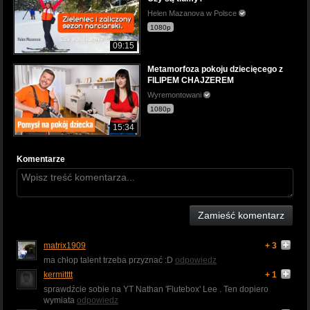
Helen Mazanova w Polsce
1080p
09:15
Metamorfoza pokoju dziecięcego z
FILIPEM CHAJZEREM
Wyremontowani
1080p
15:34
Komentarze
Zamieść komentarz
matrix1909
+ 3
ma chłop talent trzeba przyznać :D
odpowiedz
kermitttt
+ 1
sprawdźcie sobie na YT Nathan 'Flutebox' Lee . Ten dopiero
wymiata
odpowiedz