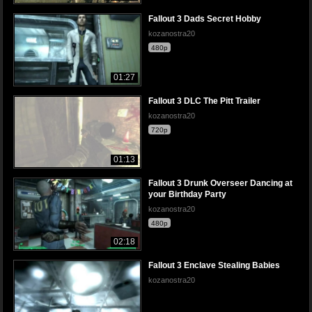
Fallout 3 Dads Secret Hobby
kozanostra20
480p
01:27
Fallout 3 DLC The Pitt Trailer
kozanostra20
720p
01:13
Fallout 3 Drunk Overseer Dancing at
your Birthday Party
kozanostra20
480p
02:18
Fallout 3 Enclave Stealing Babies
kozanostra20