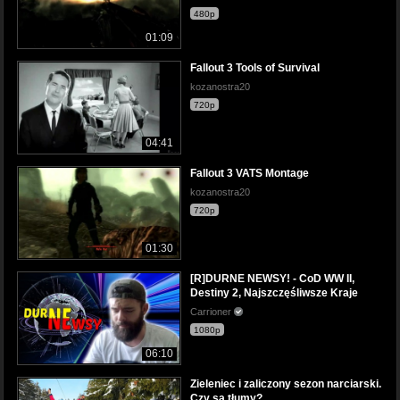
480p
01:09
Fallout 3 Tools of Survival
kozanostra20
720p
04:41
Fallout 3 VATS Montage
kozanostra20
720p
01:30
[R]DURNE NEWSY! - CoD WW II,
Destiny 2, Najszczęśliwsze Kraje
Carrioner
1080p
06:10
Zieleniec i zaliczony sezon narciarski.
Czy są tłumy?