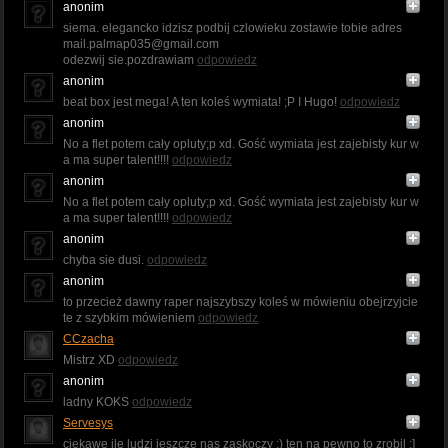
anonim
siema. elegancko idzisz podbij czlowieku zostawie tobie adres
mail.palmap035@gmail.com
odezwij sie.pozdrawiam
odpowiedz
anonim
beat box jest mega! A ten koleś wymiata! ;P I Hugo!
odpowiedz
anonim
No a flet potem cały opluty;p xd. Gość wymiata jest zajebisty kur w
a ma super talent!!!!
odpowiedz
anonim
No a flet potem cały opluty;p xd. Gość wymiata jest zajebisty kur w
a ma super talent!!!!
odpowiedz
anonim
chyba sie dusi.
odpowiedz
anonim
to przecież dawny raper najszybszy koleś w mówieniu obejrzyjcie
te z szybkim mówieniem
odpowiedz
CCzacha
Mistrz XD
odpowiedz
anonim
ladny KOKS
odpowiedz
Servesys
ciekawe ile ludzi jeszcze nas zaskoczy ;) ten na pewno to zrobil ;]