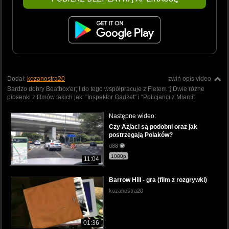
Dodał:
kozanostra20
zwiń opis video
Bardzo dobry Beatbox'er; I do tego współpracuje z Fletem ;] Dwie różne
piosenki z filmów takich jak: "Inspektor Gadżet" i "Policjanci z Miami".
Następne wideo:
Czy Azjaci są podobni oraz jak
postrzegają Polaków?
d88
1080p
11:04
Barrow Hill - gra (film z rozgrywki)
kozanostra20
01:36