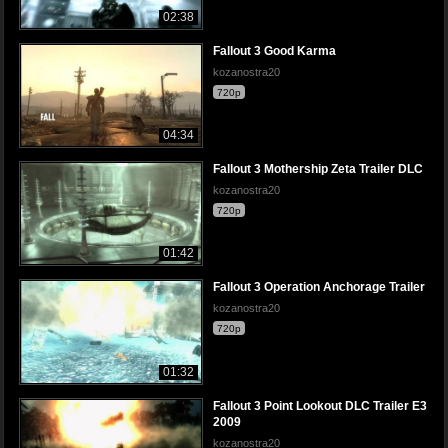
02:38
Fallout 3 Good Karma
kozanostra20
720p
04:34
Fallout 3 Mothership Zeta Trailer DLC
kozanostra20
720p
01:42
Fallout 3 Operation Anchorage Trailer
kozanostra20
720p
01:32
Fallout 3 Point Lookout DLC Trailer E3
2009
kozanostra20