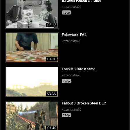
E3 2008 Fallout 3 Trailer
kozanostra20
720p
03:13
Fajerwerki FAIL
kozanostra20
01:28
Fallout 3 Bad Karma
kozanostra20
720p
03:56
Fallout 3 Broken Steel DLC
kozanostra20
720p
01:40