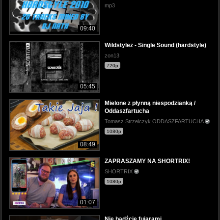
mp3
09:40
Wildstylez - Single Sound (hardstyle)
zon13
720p
05:45
Mielone z płynną niespodzianką /
Oddaszfartucha
Tomasz Strzelczyk ODDASZFARTUCHA
1080p
08:49
ZAPRASZAMY NA SHORTRIX!
SHORTRIX
1080p
01:07
Nie bądźcie fujarami