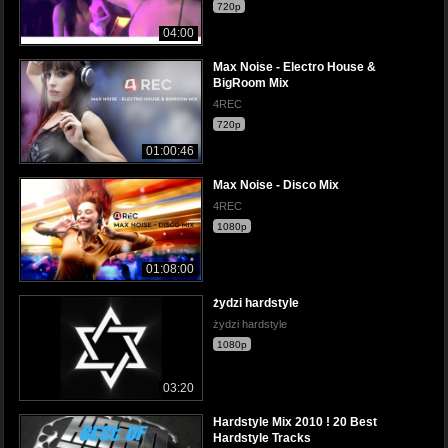
720p
04:00
Max Noise - Electro House &
BigRoom Mix
4REC
720p
01:00:46
Max Noise - Disco Mix
4REC
1080p
01:08:00
żydzi hardstyle
żydzi hardstyle
1080p
03:20
Hardstyle Mix 2010 ! 20 Best
Hardstyle Tracks