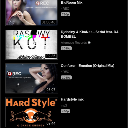
BigRoom Mix
4REC
720p
01:00:46
Djobelny & KitaNes - Serial feat. DJ.
BOMBEL
Altereggo Records
1080p
02:36
Confuzer - Emotion (Original Mix)
4REC
1080p
03:07
Hardstyle mix
mp3
480p
09:44