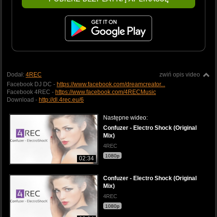
Dodał:
4REC
zwiń opis video
Facebook DJ DC -
https://www.facebook.com/dreamcreator...
Facebook 4REC -
https://www.facebook.com/4RECMusic
Download -
http://dl.4rec.eu/6
Następne wideo:
Confuzer - Electro Shock (Original
Mix)
4REC
1080p
02:34
Confuzer - Electro Shock (Original
Mix)
4REC
1080p