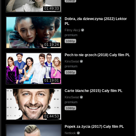
1080p
01:49:33
Dobra, zła dziewczyna (2022) Lektor
PL
Filmy Akcji
premium
1080p
01:19:24
Pech to nie grzech (2018) Cały film PL
KinoSwiat
premium
1080p
01:19:01
Carte blanche (2015) Cały film PL
KinoSwiat
premium
1080p
01:44:53
Popek za życia (2017) Cały film PL
Netlook