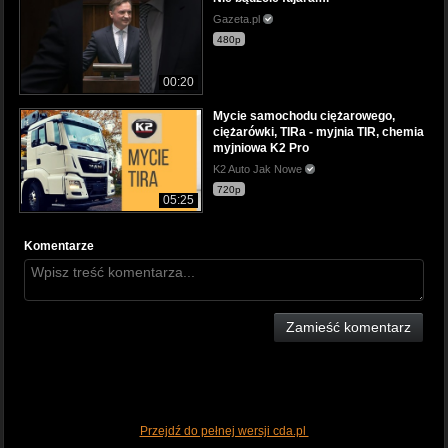
Gazeta.pl
480p
00:20
Mycie samochodu ciężarowego,
ciężarówki, TIRa - myjnia TIR, chemia
myjniowa K2 Pro
K2 Auto Jak Nowe
720p
05:25
Komentarze
Zamieść komentarz
Przejdź do pełnej wersji cda.pl