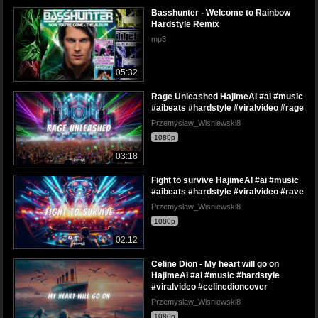
Basshunter - Welcome to Rainbow
Hardstyle Remix
mp3
05:32
Rage Unleashed HajimeAI #ai #music
#aibeats #hardstyle #viralvideo #rage
Przemyslaw_Wisniewski8
1080p
03:18
Fight to survive HajimeAI #ai #music
#aibeats #hardstyle #viralvideo #rave
Przemyslaw_Wisniewski8
1080p
02:12
Celine Dion - My heart will go on
HajimeAI #ai #music #hardstyle
#viralvideo #celinedioncover
Przemyslaw_Wisniewski8
1080p