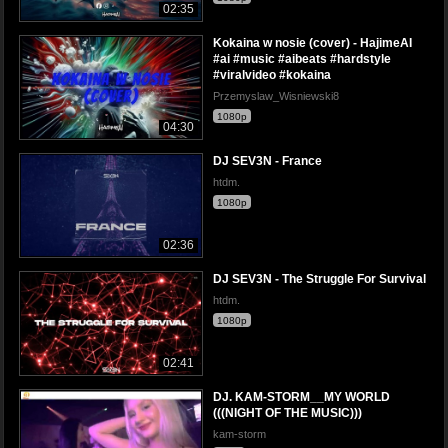
02:35
Kokaina w nosie (cover) - HajimeAI
#ai #music #aibeats #hardstyle
#viralvideo #kokaina
Przemyslaw_Wisniewski8
1080p
04:30
DJ SEV3N - France
htdm.
1080p
02:36
DJ SEV3N - The Struggle For Survival
htdm.
1080p
02:41
DJ. KAM-STORM__MY WORLD
(((NIGHT OF THE MUSIC)))
kam-storm