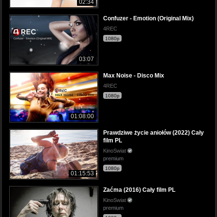
02:34
Confuzer - Emotion (Original Mix)
4REC
1080p
03:07
Max Noise - Disco Mix
4REC
1080p
01:08:00
Prawdziwe życie aniołów (2022) Cały
film PL
KinoSwiat
premium
1080p
01:15:53
Zaćma (2016) Cały film PL
KinoSwiat
premium