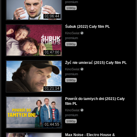
premium
1080p
01:06:44
Śubuk (2022) Cały film PL
KinoSwiat
premium
1080p
01:47:00
Żyć nie umierać (2015) Cały film PL
KinoSwiat
premium
1080p
01:21:14
Powrót do tamtych dni (2021) Cały
film PL
KinoSwiat
premium
1080p
01:44:55
Max Noise - Electro House &