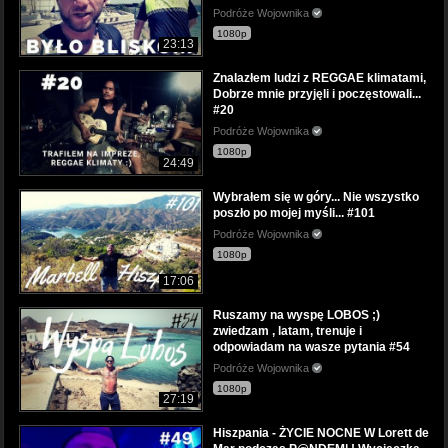
Podróże Wojownika
1080p
23:13
Znalazłem ludzi z REGGAE klimatami,
Dobrze mnie przyjęli i poczęstowali...
#20
Podróże Wojownika
1080p
24:49
Wybrałem się w góry... Nie wszystko
poszło po mojej myśli... #101
Podróże Wojownika
1080p
17:06
Ruszamy na wyspę LOBOS ;)
zwiedzam , latam, trenuje i
odpowiadam na wasze pytania #54
Podróże Wojownika
1080p
27:19
Hiszpania - ŻYCIE NOCNE W Lorett de