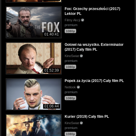
Fox: Grzechy przeszłości (2017)
Lektor PL
Filmy Akcji
premium
1080p
01:40:41
Gotowi na wszystko. Exterminator
(2017) Cały film PL
KinoSwiat
premium
1080p
01:52:39
Popek za życia (2017) Cały film PL
Netlook
premium
1080p
01:06:44
Kurier (2019) Cały film PL
KinoSwiat
premium
1080p