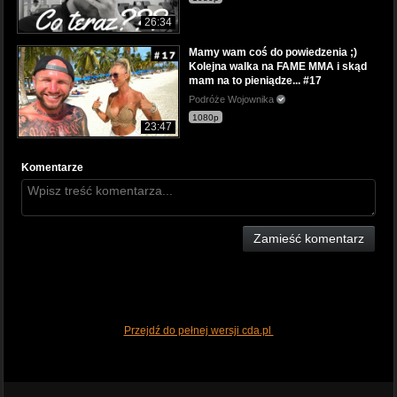
26:34
Mamy wam coś do powiedzenia ;)
Kolejna walka na FAME MMA i skąd
mam na to pieniądze... #17
Podróże Wojownika
1080p
23:47
Komentarze
Zamieść komentarz
Przejdź do pełnej wersji cda.pl