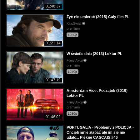
01:48:37
Żyć nie umierać (2015) Cały film PL
KinoSwiat
premium
1080p
01:21:14
W świetle dnia (2013) Lektor PL
Filmy Akcji
premium
1080p
01:47:19
Amsterdam Vice: Początek (2019)
Lektor PL
Filmy Akcji
premium
1080p
01:46:02
PORTUGALIA - Problemy z POLICJĄ -
Chcieli mnie złapać ale im się nie
udało... Piękne CASCAIS #46