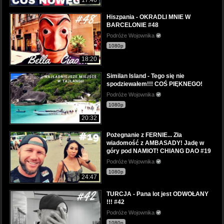
Hiszpania - OKRADLI MNIE W
BARCELONIE #48
Podróże Wojownika
1080p
18:20
Similan Island - Tego się nie
spodziewałem!!! COŚ PIĘKNEGO!
Podróże Wojownika
1080p
20:32
Pożegnanie z FERNIE... Zła
wiadomość z AMBASADY! Jadę w
góry pod NAMIOT! CHIANG DAO #19
Podróże Wojownika
1080p
24:47
TURCJA - Pana lot jest ODWOŁANY
!!! #42
Podróże Wojownika
1080p