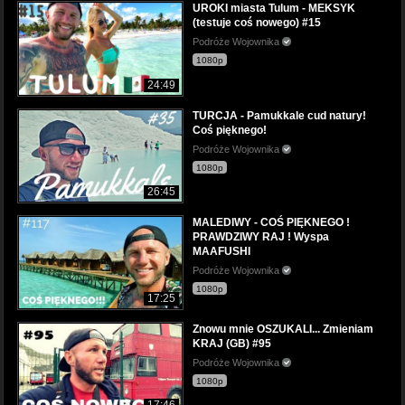
UROKI miasta Tulum - MEKSYK
(testuje coś nowego) #15
Podróże Wojownika
1080p
24:49
TURCJA - Pamukkale cud natury!
Coś pięknego!
Podróże Wojownika
1080p
26:45
MALEDIWY - COŚ PIĘKNEGO !
PRAWDZIWY RAJ ! Wyspa
MAAFUSHI
Podróże Wojownika
1080p
17:25
Znowu mnie OSZUKALI... Zmieniam
KRAJ (GB) #95
Podróże Wojownika
1080p
17:46