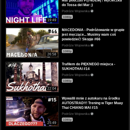
Mar podczas P@NDEM| ! Wycieczka
do Tossa del Mar ;)
Podróże Wojownika
1080p
19:49
MACEDONIA - Podróżowanie w grupie
jest męczące... Musimy wam coś
powiedzieć! Skopje #66
Podróże Wojownika
1080p
26:58
Trafiłem do PIĘKNEGO miejsca -
SUKHOTHAI #14
Podróże Wojownika
1080p
22:04
Wywalili mnie z autokaru na środku
AUTOSTRADY! Trening w Tiger Muay
Thai CHIANG MAI #15
Podróże Wojownika
1080p
25:49