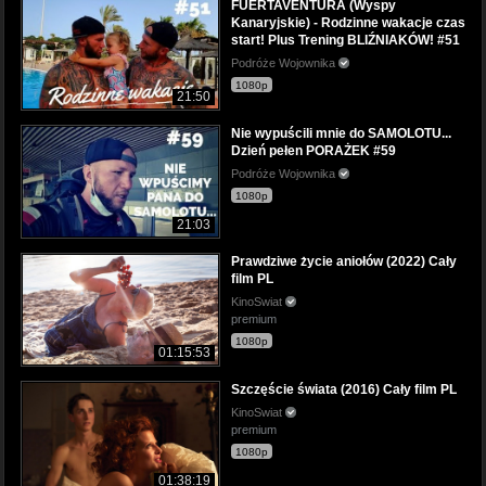
FUERTAVENTURA (Wyspy
Kanaryjskie) - Rodzinne wakacje czas
start! Plus Trening BLIŹNIAKÓW! #51
Podróże Wojownika
1080p
21:50
Nie wypuścili mnie do SAMOLOTU...
Dzień pełen PORAŻEK #59
Podróże Wojownika
1080p
21:03
Prawdziwe życie aniołów (2022) Cały
film PL
KinoSwiat
premium
1080p
01:15:53
Szczęście świata (2016) Cały film PL
KinoSwiat
premium
1080p
01:38:19