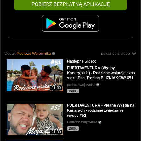
POBIERZ BEZPŁATNĄ APLIKACJĘ
Dodał:
Podróże Wojownika
pokaż opis video
Następne wideo:
FUERTAVENTURA (Wyspy
Kanaryjskie) - Rodzinne wakacje czas
start! Plus Trening BLIŹNIAKÓW! #51
podrozewojownika
21:50
1080p
FUERTAVENTURA - Piękna Wyspa na
Kanarach - rodzinne zwiedzanie
wyspy #52
Podróże Wojownika
1080p
21:09