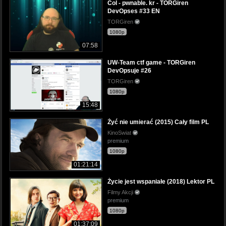
Col - pwnable. kr - TORGiren
DevOpses #33 EN
TORGiren
1080p
07:58
UW-Team ctf game - TORGiren
DevOpsuje #26
TORGiren
1080p
15:48
Żyć nie umierać (2015) Cały film PL
KinoSwiat
premium
1080p
01:21:14
Życie jest wspaniałe (2018) Lektor PL
Filmy Akcji
premium
1080p
01:37:09