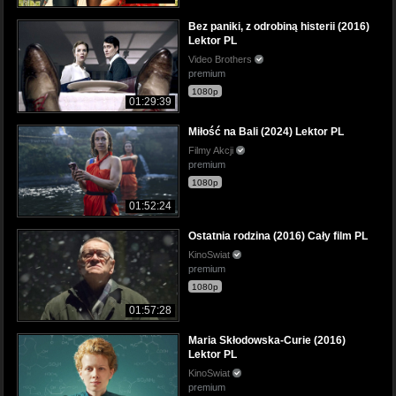
Bez paniki, z odrobiną histerii (2016)
Lektor PL
Video Brothers
premium
1080p
01:29:39
Miłość na Bali (2024) Lektor PL
Filmy Akcji
premium
1080p
01:52:24
Ostatnia rodzina (2016) Cały film PL
KinoSwiat
premium
1080p
01:57:28
Maria Skłodowska-Curie (2016)
Lektor PL
KinoSwiat
premium