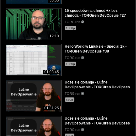
30:53
15 sposobów na chmod +x bez
chmoda - TORGiren DevOpsuje #27
TORGiren
1080p
12:10
Hello World w Linuksie - Special 1k -
TORGiren DevOpsuje #38
TORGiren
1080p
01:03:45
Uczę się golanga - Luźne
DevOpsowanie - TORGiren DevOpses
TORGiren
480p
01:31:25
Uczę się golanga - Luźne
DevOpsowanie - TORGiren DevOpses
TORGiren
480p