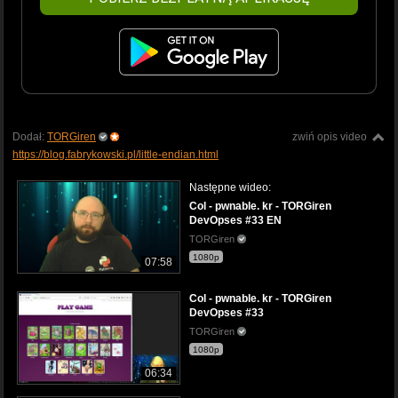
Dodał:
TORGiren
zwiń opis video
https://blog.fabrykowski.pl/little-endian.html
Następne wideo:
Col - pwnable. kr - TORGiren
DevOpses #33 EN
TORGiren
1080p
07:58
Col - pwnable. kr - TORGiren
DevOpses #33
TORGiren
1080p
06:34