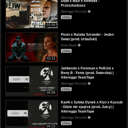
Dejw x Mazi x Remekk -
Przeszkadzasz
Altereggo Records
1080p
03:58
Pezet x Natalia Szroeder - Jeden
Świat (prod. Urbański)
Koka Beats
1080p
03:31
Jahbestin x Foreman x PeRJot x
Beny B - Fenix (prod. Świerzba) |
Altereggo TeamTape
Altereggo Records
1080p
04:06
KaeN x Sylwia Dynek x Kizo x Kaszub
- Gdzie nie spojrzę (prod. Juicy) |
Altereggo TeamTape
Altereggo Records
1080p
04:23