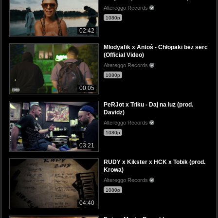
Altereggo Records
1080p
02:42
Mlodyafik x Antoś - Chłopaki bez serc
(Official Video)
Altereggo Records
1080p
00:05
PeRJot x Triku - Daj na luz (prod.
Davidz)
Altereggo Records
1080p
03:21
RUDY x Kikster x HCK x Tobik (prod.
Krowa)
Altereggo Records
1080p
04:40