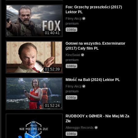
Fox: Grzechy przeszłości (2017)
Lektor PL
Filmy Akcji
premium
1080p
01:40:41
Gotowi na wszystko. Exterminator
(2017) Cały film PL
KinoSwiat
premium
1080p
01:52:39
Miłość na Bali (2024) Lektor PL
Filmy Akcji
premium
1080p
01:52:24
RUDBOOY x GØHER - Nie Miej Mi Za
Złe
Altereggo Records
1080p