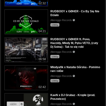
02:32
RUDBOOY x GØHER - Co By Się Nie
Działo
Altereggo Records
1080p
04:21
RUDBOOY x GØHER ft. Pono,
Hazzidy, Młody M, Pęku VETO, (cuty
Dj Soina) - Tak to się robi
Altereggo Records
1080p
06:58
Mlodyafik x Natalia Górska - Pomimo
ran i słów
Altereggo Records
1080p
02:42
KaeN x DJ Grubaz - Krople (prod.
Poszwixxx)
Altereggo Records