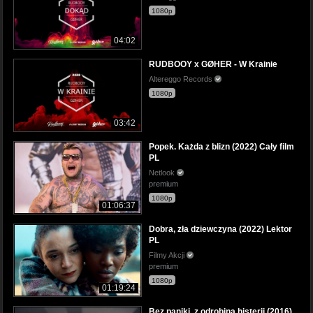
1080p
04:02
RUDBOOY x GØHER - W Krainie
Altereggo Records
1080p
03:42
Popek. Każda z blizn (2022) Cały film
PL
Netlook
premium
1080p
01:06:37
Dobra, zła dziewczyna (2022) Lektor
PL
Filmy Akcji
premium
1080p
01:19:24
Bez paniki, z odrobiną histerii (2016)