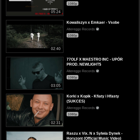
1080p
05:24
Kowaliszyn x Emkaer - Vsobe
Altereggo Records
1080p
02:40
77OLF X MAESTRO INC - UPÓR
PROD. NEWLIGHT$
Altereggo Records
1080p
03:05
Korki x Kopik - Kfiaty i Hfasty
(SUKCES)
Altereggo Records
1080p
02:31
Raszu x Vix. N x Sylwia Dynek -
Horyzont (Official Music Video)