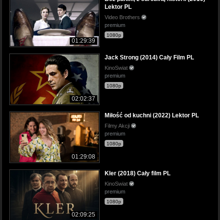
Lektor PL
Video Brothers
premium
1080p
01:29:39
Jack Strong (2014) Cały Film PL
KinoSwiat
premium
1080p
02:02:37
Miłość od kuchni (2022) Lektor PL
Filmy Akcji
premium
1080p
01:29:08
Kler (2018) Cały film PL
KinoSwiat
premium
1080p
02:09:25