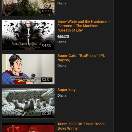
Diana
03:31
Snow White and the Huntsman -
Florence + The Machine:
"Breath of Life"
1080p
Diana
04:08
Super Café: "BatPhone" (PL
Napisy)
Diana
02:07
Super koty
Diana
00:36
Talent 2008 DK Finale Robot
Boys Winner