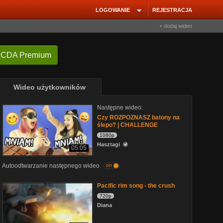
LOGOWANIE
REJESTRACJA
+ dodaj wideo
 CDA Premium
Wideo użytkowników
Następne wideo:
Czy ROZPOZNASZ batony na
ślepo? | CHALLENGE
1080p
Hasztagi
05:05
Autoodtwarzanie następnego wideo
on
Pacific rim song - the crush
720p
Diana