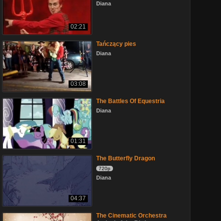
Diana
02:21
Tańczący pies
Diana
03:08
The Battles Of Equestria
Diana
01:31
The Butterfly Dragon
720p
Diana
04:37
The Cinematic Orchestra