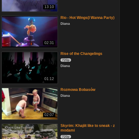
13:10
Rio - Hot Wings(I Wanna Party)
Diana
02:31
Rise of the Changelings
720p
Diana
01:12
Rozmowa Bobasów
Diana
02:07
Skyrim: Khajiit like to sneak - z
modami
720p