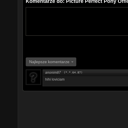
Komentarze do: Picture Perfect Pony Offi
Najlepsze komentarze
anonim87
(*.*.64.87)
hihi loviciam