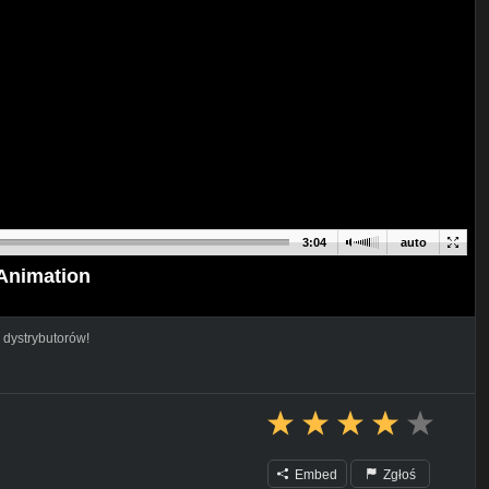
3:04
auto
 Animation
 dystrybutorów!
Embed
Zgłoś