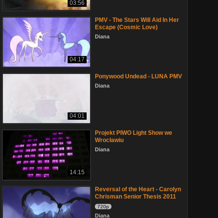
03:56
PMV - The Stars Will Aid In Her
Escape (Cosmic Love)
Diana
04:17
Ponywood Undead - LUNA PMV
Diana
04:01
Projekt PIWO Light Show we
Wrocławiu
Diana
14:15
Reversal of the Heart - Carolyn
Chrisman Senior Thesis 2011
720p
Diana