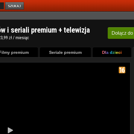
ów i seriali premium + telewizja
Dołącz
do
3,99 zł / miesiąc
Filmy premium
Seriale premium
Dla dzieci