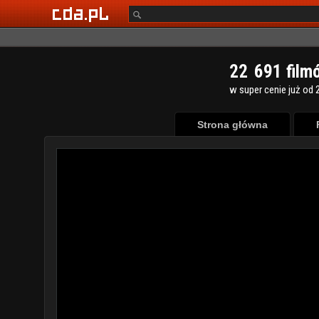
2
2
6
9
1
film
w super cenie już od 2
Strona główna