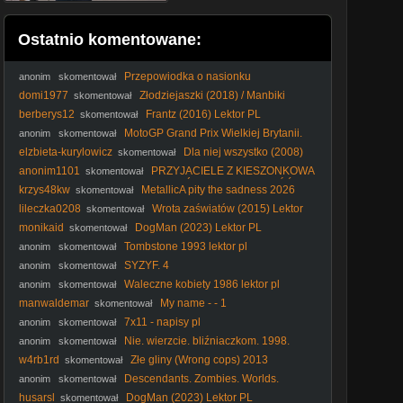
Ostatnio komentowane:
Przepowiodka o nasionku
anonim
skomentował
domi1977
Złodziejaszki (2018) / Manbiki
skomentował
Kazoku
berberys12
Frantz (2016) Lektor PL
skomentował
MotoGP Grand Prix Wielkiej Brytanii.
anonim
skomentował
SPRINT Polski komentarz 2026-08-08 16-45-26
elzbieta-kurylowicz
Dla niej wszystko (2008)
skomentował
Lektor PL
anonim1101
PRZYJACIELE Z KIESZONKOWA
skomentował
| SEZON 2 | ODCINEK 26 | POWRÓT DO DOMU CZĘŚĆ 2 |
krzys48kw
MetallicA pity the sadness 2026
skomentował
SERIAL ANIMOWANY
Radom Pionki Chorzów Warsaw Mars Venus fake yeah
lileczka0208
Wrota zaświatów (2015) Lektor
skomentował
tuning room 72s HIT
PL
monikaid
DogMan (2023) Lektor PL
skomentował
Tombstone 1993 lektor pl
anonim
skomentował
SYZYF. 4
anonim
skomentował
Waleczne kobiety 1986 lektor pl
anonim
skomentował
manwaldemar
My name - - 1
skomentował
7x11 - napisy pl
anonim
skomentował
Nie. wierzcie. bliźniaczkom. 1998.
anonim
skomentował
Lektor.pl
w4rb1rd
Złe gliny (Wrong cops) 2013
skomentował
Descendants. Zombies. Worlds.
anonim
skomentował
Collide. Concert. Special. 2026.plSUB. 1080p. WEB-DL.
husarsl
DogMan (2023) Lektor PL
skomentował