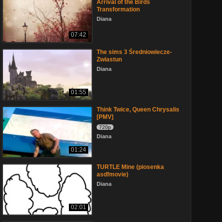
Arrival of the Birds
Transformation
Diana
07:42
The sims 3 Średniowiecze-
Zwiastun
Diana
01:55
Think Twice, Queen Chrysalis
[PMV]
720p
Diana
01:24
TURTLE Mine (piosenka
asdfmovie)
Diana
02:01