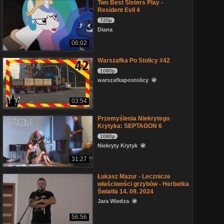
Two Best Sisters Play -
Resident Evil 4
720p
Diana
06:02
Warszafka Po Stolicy #42
1080p
warszafkapostolicy
03:54
Przemyślenia Niekrytego
Krytyka: SEPTAGON 6
1080p
Niekryty Krytyk
31:27
Łukasz Mazur - Lecznicze
właściwości grzybów - Herbatka
Światła 14. 09. 2024
Jara Wiedza
56:56