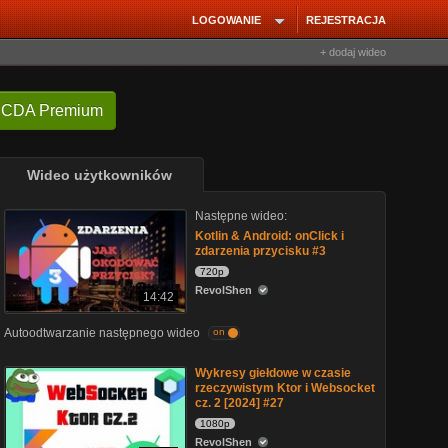
LOGOWANIE
REJESTRACJA
+ dodaj wideo
 CDA Premium
Wideo użytkowników
Następne wideo:
Kotlin & Android: onClick i
zdarzenia przycisku #3
720p
RevolShen
14:42
Autoodtwarzanie następnego wideo
on
Wykresy giełdowe w czasie
rzeczywistym Ktor i Websocket
cz. 2 [2024] #27
1080p
RevolShen