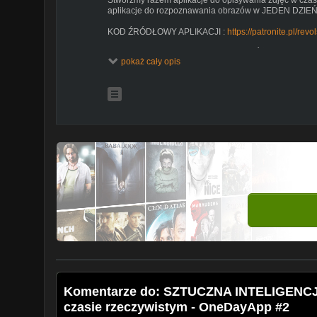
aplikacje do rozpoznawania obrazów w JEDEN DZIEŃ
KOD ŹRÓDŁOWY APLIKACJI :
https://patronite.pl/rev
WESPRZYJ słuszną sprawę i WSPOMÓŻ rozwoju kan
pokaż cały opis
WBIJAJ na FACEBOOK z NAJNOWSZYMI informacjam
Jeżeli masz jakieś PYTANIE, dołącz do Kotliners!
https://www.facebook.com/groups/kotliner/
Kotlin i Android wkraczają do gry! Kurs tworzenia aplik
Androida, zanurz się w Android Studio i wykorzystaj pot
[Programowanie aplikacji mobilnych]
Tworzenie aplikacji mobilnych na system Android w języ
darmowy kurs na Polski YouTube. Jeśli masz w głowie 
brakuje ci warsztatu aby ją stworzyć, przybyło wybawie
Komentarze do: SZTUCZNA INTELIGENCJ
czasie rzeczywistym - OneDayApp #2