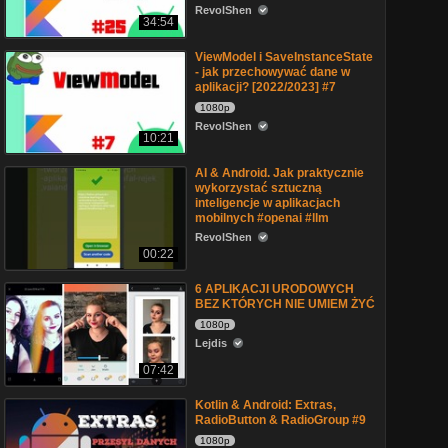
RevolShen
34:54
ViewModel i SaveInstanceState
- jak przechowywać dane w
aplikacji? [2022/2023] #7
1080p
RevolShen
10:21
AI & Android. Jak praktycznie
wykorzystać sztuczną
inteligencje w aplikacjach
mobilnych #openai #llm
RevolShen
00:22
6 APLIKACJI URODOWYCH
BEZ KTÓRYCH NIE UMIEM ŻYĆ
1080p
Lejdis
07:42
Kotlin & Android: Extras,
RadioButton & RadioGroup #9
1080p