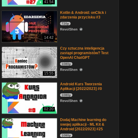
41:54
Kotlin & Android: onClick i
zdarzenia przycisku #3
720p
RevolShen
14:42
Czy sztuczna inteligencja
zastąpi programistów? Test
OpenAI ChatGPT
1080p
RevolShen
15:55
Android Kurs Tworzenia
Aplikacji [2022/2023] #0
1080p
RevolShen
02:20
Dodaj Machine learning do
swojej aplikacji - ML Kit &
Android [2022/2023] #25
1080p