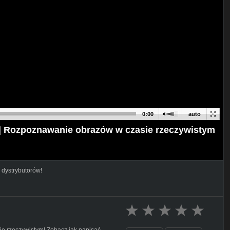
0:00
auto
Rozpoznawanie obrazów w czasie rzeczywistym
 dystrybutorów!
ie rzeczywistym! Zobacz jak napisać