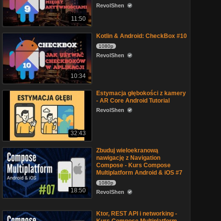
RevolShen
11:50
Kotlin & Android: CheckBox #10
1080p
RevolShen
10:34
Estymacja głębokości z kamery
- AR Core Android Tutorial
RevolShen
32:43
Zbuduj wieloekranową
nawigację z Navigation
Compose - Kurs Compose
Multiplatform Android & iOS #7
1080p
18:50
RevolShen
Ktor, REST API i networking -