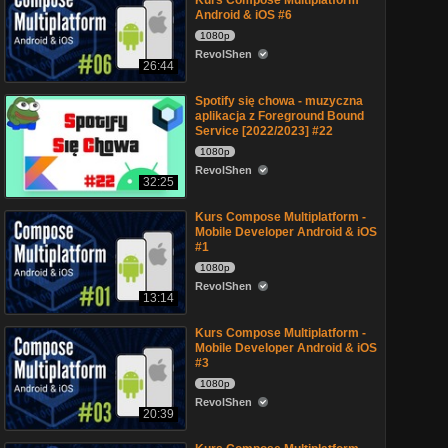
Kurs Compose Multiplatform
Android & iOS #6
1080p
RevolShen
26:44
Spotify się chowa - muzyczna
aplikacja z Foreground Bound
Service [2022/2023] #22
1080p
RevolShen
32:25
Kurs Compose Multiplatform -
Mobile Developer Android & iOS
#1
1080p
RevolShen
13:14
Kurs Compose Multiplatform -
Mobile Developer Android & iOS
#3
1080p
RevolShen
20:39