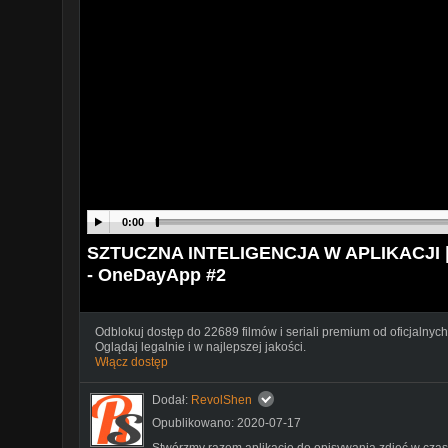
0:00
SZTUCZNA INTELIGENCJA W APLIKACJI | 
- OneDayApp #2
Odblokuj dostęp do 22689 filmów i seriali premium od oficjalnych
Oglądaj legalnie i w najlepszej jakości.
Włącz dostęp
Dodał:
RevolShen
Opublikowano: 2020-07-17
Stwórzmy razem aplikacje do opisywania zdjęć w czas