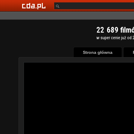
2
2
6
8
9
film
w super cenie już od 2
Strona główna