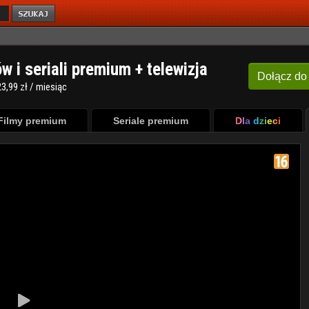
ów i seriali premium + telewizja
Dołącz
do
3,99 zł / miesiąc
Filmy premium
Seriale premium
Dla dzieci