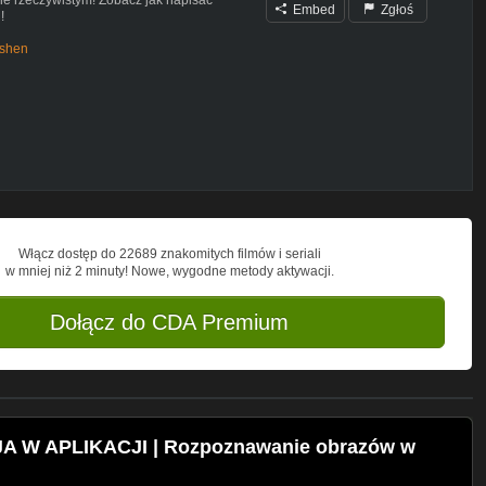
Embed
Zgłoś
!
olshen
ału:
https://patronite.pl/revolshen
i!
https://www.facebook.com/Revolshen
acji mobilnych dla każdego! Poznaj tajniki
encjał Kotlina!
Włącz dostęp do 22689 znakomitych filmów i seriali
ku Kotlin! Pierwszy taki całkowicie
w mniej niż 2 minuty! Nowe, wygodne metody aktywacji.
niesamowity pomysł na aplikacje, ale
nie!
Dołącz do CDA Premium
A W APLIKACJI | Rozpoznawanie obrazów w