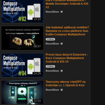
Kurs Compose Multiplatform -
Mobile Developer Android & iOS
#2
RevolShen
19:33
Jak budować aplikacje mobilne?
Natywne vs cross-platform feat.
Kotlin Compose Multiplatform
1080p
RevolShen
08:57
Prosta baza danych Datastore -
Kurs Compose Multiplatform
Android & iOS #4
1080p
RevolShen
24:29
Tworzymy własny chatGPT na
Androida cz. 1 OpenAI & Ktor
RevolShen
32:53