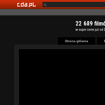
2
2
6
8
9
film
w super cenie już od 2
Strona główna