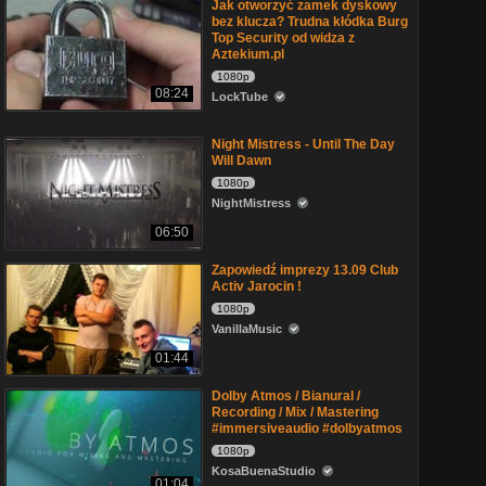
Jak otworzyć zamek dyskowy
bez klucza? Trudna kłódka Burg
Top Security od widza z
Aztekium.pl
1080p
08:24
LockTube
Night Mistress - Until The Day
Will Dawn
1080p
NightMistress
06:50
Zapowiedź imprezy 13.09 Club
Activ Jarocin !
1080p
VanillaMusic
01:44
Dolby Atmos / Bianural /
Recording / Mix / Mastering
#immersiveaudio #dolbyatmos
1080p
KosaBuenaStudio
01:04