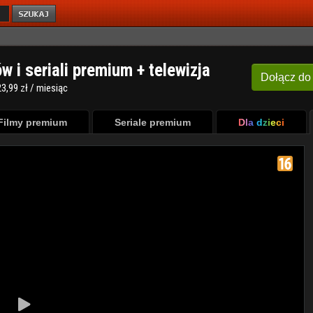
ów i seriali premium + telewizja
Dołącz
do
3,99 zł / miesiąc
Filmy premium
Seriale premium
Dla dzieci