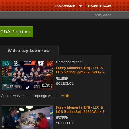
LOGOWANIE
REJESTRACJA
+ dodaj wideo
 CDA Premium
Wideo użytkowników
Następne wideo:
Funny Moments |EN| - LEC &
LCS Spring Split 2020 Week 9
1080p
SOLECLOL
11:30
Autoodtwarzanie następnego wideo
on
Funny Moments |EN| - LEC &
LCS Spring Split 2020 Week 7
1080p
SOLECLOL