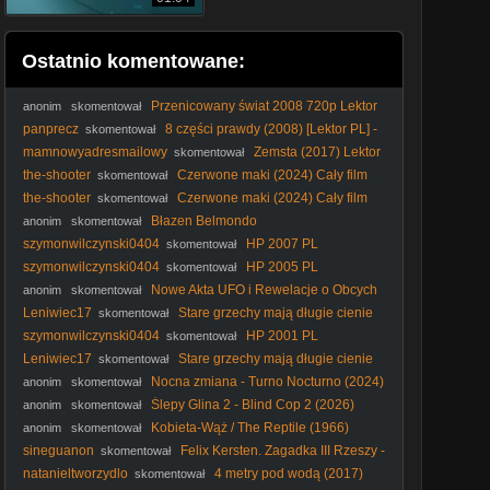
Ostatnio komentowane:
Przenicowany świat 2008 720p Lektor
anonim
skomentował
PL
panprecz
8 części prawdy (2008) [Lektor PL] -
skomentował
Vantage Point
mamnowyadresmailowy
Zemsta (2017) Lektor
skomentował
PL
the-shooter
Czerwone maki (2024) Cały film
skomentował
PL
the-shooter
Czerwone maki (2024) Cały film
skomentował
PL
Błazen Belmondo
anonim
skomentował
szymonwilczynski0404
HP 2007 PL
skomentował
szymonwilczynski0404
HP 2005 PL
skomentował
Nowe Akta UFO i Rewelacje o Obcych
anonim
skomentował
Leniwiec17
Stare grzechy mają długie cienie
skomentował
(2014) Lektor PL
szymonwilczynski0404
HP 2001 PL
skomentował
Leniwiec17
Stare grzechy mają długie cienie
skomentował
(2014) Lektor PL
Nocna zmiana - Turno Nocturno (2024)
anonim
skomentował
[Lektor PL]
Ślepy Glina 2 - Blind Cop 2 (2026)
anonim
skomentował
[ENG]
Kobieta-Wąż / The Reptile (1966)
anonim
skomentował
[Lektor PL]
sineguanon
Felix Kersten. Zagadka III Rzeszy -
skomentował
The Kersten Case (2025)
natanieltworzydlo
4 metry pod wodą (2017)
skomentował