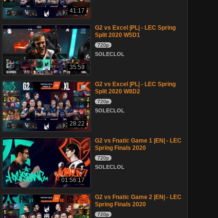
41:17
G2 vs Excel |PL| - LEC Spring
Split 2020 W5D1
720p
SOLECLOL
35:59
G2 vs Excel |PL| - LEC Spring
Split 2020 W8D2
720p
SOLECLOL
28:22
G2 vs Fnatic Game 1 |EN| - LEC
Spring Finals 2020
720p
SOLECLOL
01:56:17
G2 vs Fnatic Game 2 |EN| - LEC
Spring Finals 2020
720p