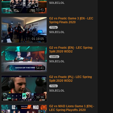
SOLECLOL
53:41
G2 vs Fnatic Game 3 |EN - LEC
Spring Finals 2020
720p
SOLECLOL
01:19:05
G2 vs Fnatic |EN| - LEC Spring
Split 2020 W3D2
1080p
SOLECLOL
54:41
G2 vs Fnatic |PL| - LEC Spring
Split 2020 W3D2
720p
SOLECLOL
39:36
G2 vs MAD Lions Game 1 |EN| -
LEC Spring Playoffs 2020