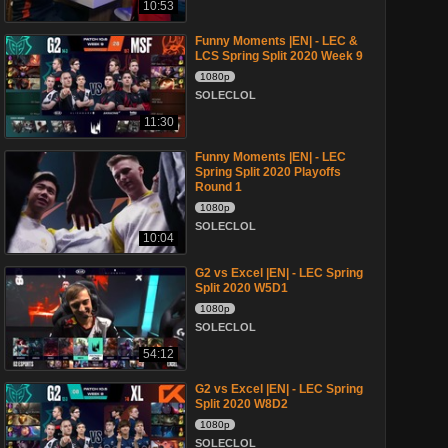
10:53
Funny Moments |EN| - LEC &
LCS Spring Split 2020 Week 9
1080p
SOLECLOL
11:30
Funny Moments |EN| - LEC
Spring Split 2020 Playoffs
Round 1
1080p
SOLECLOL
10:04
G2 vs Excel |EN| - LEC Spring
Split 2020 W5D1
1080p
SOLECLOL
54:12
G2 vs Excel |EN| - LEC Spring
Split 2020 W8D2
1080p
SOLECLOL