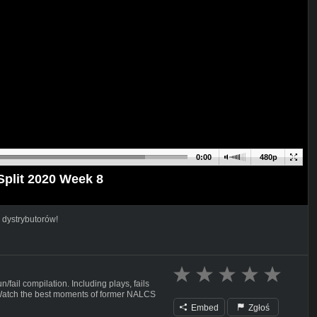
0:00
480p
plit 2020 Week 8
 dystrybutorów!
ail compilation. Including plays, fails
. Watch the best moments of former NALCS
Embed
Zgłoś