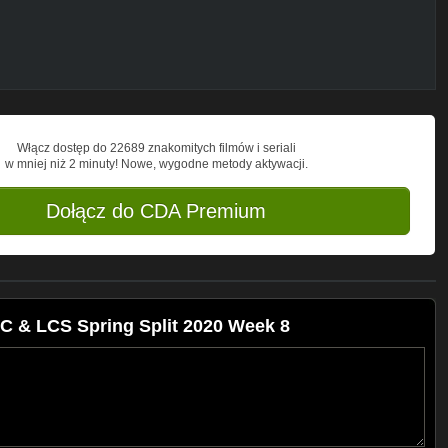
Włącz dostęp do 22689 znakomitych filmów i seriali
w mniej niż 2 minuty! Nowe, wygodne metody aktywacji.
Dołącz do CDA Premium
C & LCS Spring Split 2020 Week 8