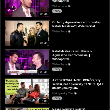
Wideoportal
Wideo Portal
1080p
05:34
Co łączy Agnieszkę Kaczorowską i
Rafała Maślaka? | WideoPortal
Wideo Portal
04:38
Rafał Maślak ze smutkiem o
Agnieszce Kaczorowskiej |
Wideoportal
Wideo Portal
1080p
00:38
ARESZTOWALI MNIE, PORÓD przy
serialu, nasz pierwszy TANIEC | Q&A
#MaksymalnyTata
Maksymalny Tata
1080p
14:08
Nasze pierwsze święta!