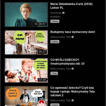
Maria Skłodowska-Curie (2016)
Lektor PL
KinoSwiat
premium
1080p
01:36:07
Budujemy nasz wymarzony dom!
Maksymalny Tata
1080p
06:27
CO MYŚLI DZIECKO?
#maksymalnytata odc 10
Maksymalny Tata
720p
03:38
Co ugotować dziecku? Czyli tata
kupuje i gotuje. Maksymalny Tata
odcinek 2
Maksymalny Tata
1080p