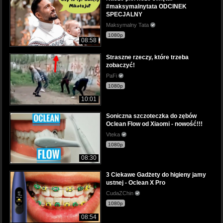
#maksymalnytata ODCINEK
SPECJALNY
Maksymalny Tata
1080p
08:58
Straszne rzeczy, które trzeba
zobaczyć!
PaFi
1080p
10:01
Soniczna szczoteczka do zębów
Oclean Flow od Xiaomi - nowość!!!
Vteka
1080p
08:30
3 Ciekawe Gadżety do higieny jamy
ustnej - Oclean X Pro
CudaZChin
1080p
08:54