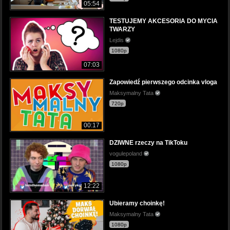
05:54
TESTUJEMY AKCESORIA DO MYCIA
TWARZY
Lejdis
1080p
07:03
Zapowiedź pierwszego odcinka vloga
Maksymalny Tata
720p
00:17
DZIWNE rzeczy na TikToku
vogulepoland
1080p
12:22
Ubieramy choinkę!
Maksymalny Tata
1080p