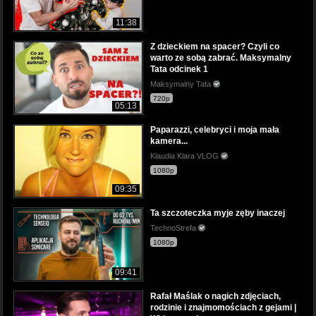
11:38
Z dzieckiem na spacer? Czyli co
warto ze sobą zabrać. Maksymalny
Tata odcinek 1
Maksymalny Tata
720p
05:13
Paparazzi, celebryci i moja mała
kamera...
Klaudia Klara VLOG
1080p
09:35
Ta szczoteczka myje zęby inaczej
TechnoStrefa
1080p
09:41
Rafał Maślak o nagich zdjęciach,
rodzinie i znajmomościach z gejami |