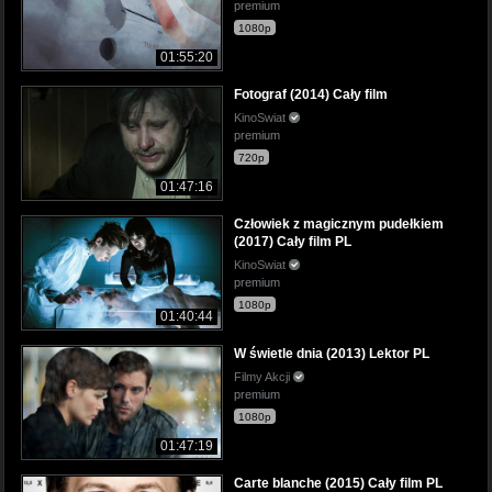
premium
1080p
01:55:20
Fotograf (2014) Cały film
KinoSwiat
premium
720p
01:47:16
Człowiek z magicznym pudełkiem
(2017) Cały film PL
KinoSwiat
premium
1080p
01:40:44
W świetle dnia (2013) Lektor PL
Filmy Akcji
premium
1080p
01:47:19
Carte blanche (2015) Cały film PL