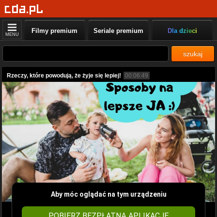
Filmy premium
Seriale premium
Dla dzieci
MENU
szukaj
Rzeczy, które powodują, że żyje się lepiej!
00:06:49
Aby móc oglądać na tym urządzeniu
POBIERZ BEZPŁATNĄ APLIKACJĘ