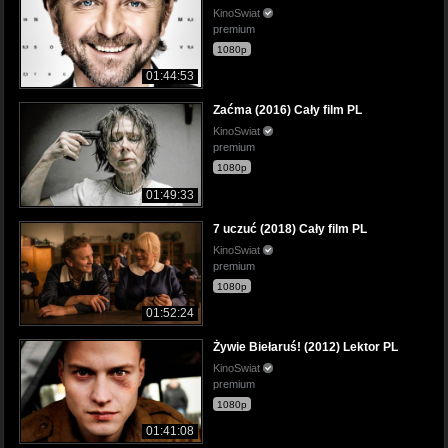
KinoSwiat
premium
1080p
01:44:53
Zaćma (2016) Cały film PL
KinoSwiat
premium
1080p
01:49:33
7 uczuć (2018) Cały film PL
KinoSwiat
premium
1080p
01:52:24
Żywie Biełaruś! (2012) Lektor PL
KinoSwiat
premium
1080p
01:41:08