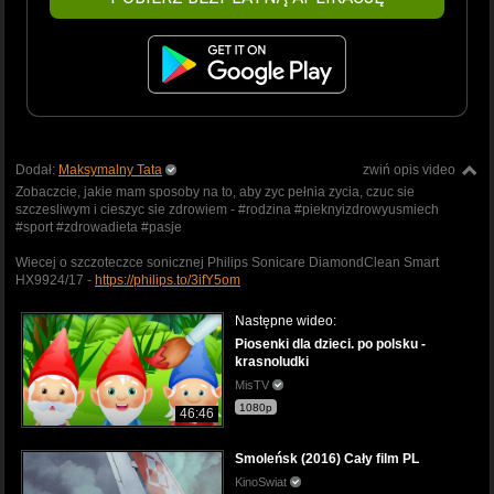
Dodał:
Maksymalny Tata
zwiń opis video
Zobaczcie, jakie mam sposoby na to, aby zyc pełnia zycia, czuc sie
szczesliwym i cieszyc sie zdrowiem - #rodzina #pieknyizdrowyusmiech
#sport #zdrowadieta #pasje
Wiecej o szczoteczce sonicznej Philips Sonicare DiamondClean Smart
HX9924/17 -
https://philips.to/3ifY5om
Następne wideo:
Piosenki dla dzieci. po polsku -
krasnoludki
MisTV
1080p
46:46
Smoleńsk (2016) Cały film PL
KinoSwiat