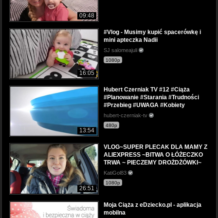
09:48
#Vlog - Musimy kupić spacerówkę i
mini apteczka Nadii
SJ salomeajuli
1080p
16:05
Hubert Czerniak TV #12 #Ciąża
#Planowanie #Starania #Trudności
#Przebieg #UWAGA #Kobiety
hubert-czerniak-tv
480p
13:54
VLOG~SUPER PLECAK DLA MAMY Z
ALIEXPRESS ~BITWA O ŁÓŻECZKO
TRWA ~ PIECZEMY DROŻDŻÓWKI~
KatiGol83
1080p
26:51
Moja Ciąża z eDziecko.pl - aplikacja
mobilna