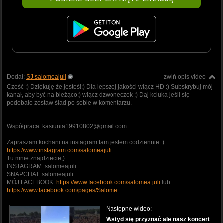
Dodał:
SJ salomeajuli
zwiń opis video
Cześć :) Dziękuję że jesteś!:) Dla lepszej jakości włącz HD :) Subskrybuj mój
kanał, aby być na bieżąco:) włącz dzwoneczek :) Daj kciuka jeśli się
podobało zostaw ślad po sobie w komentarzu.
Współpraca: kasiunia19910802@gmail.com
Zapraszam kochani na instagram tam jestem codziennie :)
https://www.instagram.com/salomeajuli...
Tu mnie znajdziecie;)
INSTAGRAM: salomeajuli
SNAPCHAT: salomeajuli
MÓJ FACEBOOK:
https://www.facebook.com/salomea.juli
lub
https://www.facebook.com/pages/Salome.
Następne wideo:
Wstyd się przyznać ale nasz koncert