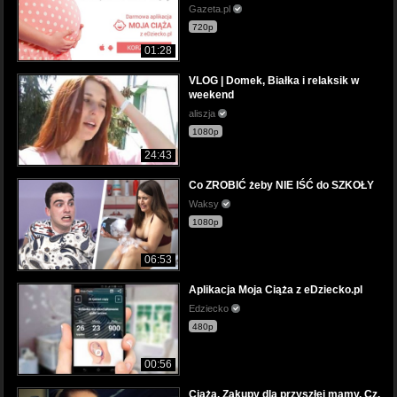
Gazeta.pl
720p
01:28
VLOG | Domek, Białka i relaksik w
weekend
aliszja
1080p
24:43
Co ZROBIĆ żeby NIE IŚĆ do SZKOŁY
Waksy
1080p
06:53
Aplikacja Moja Ciąża z eDziecko.pl
Edziecko
480p
00:56
Ciąża. Zakupy dla przyszłej mamy. Cz.