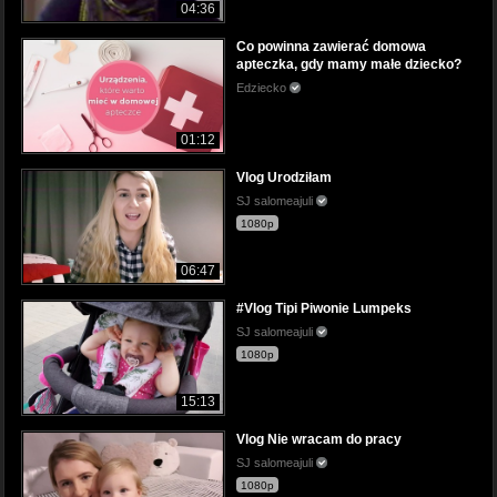
04:36
Co powinna zawierać domowa
apteczka, gdy mamy małe dziecko?
Edziecko
01:12
Vlog Urodziłam
SJ salomeajuli
1080p
06:47
#Vlog Tipi Piwonie Lumpeks
SJ salomeajuli
1080p
15:13
Vlog Nie wracam do pracy
SJ salomeajuli
1080p