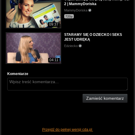
2 | MammyDoriska
MammyDoriska
720p
09:37
STARAMY SIĘ O DZIECKO I SEKS
JEST UDRĘKĄ
Edziecko
04:11
Komentarze
Zamieść komentarz
Przejdź do pełnej wersji cda.pl