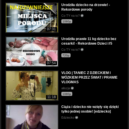
Urodziła dziecko na drzewie! -
Rekordowe porody
Co TY na to?
1080p
07:31
Urodziła prawie 11 kg dziecko bez
cesarki! - Rekordowe Dzieci #5
Co TY na to?
720p
07:54
VLOG | TANIEC Z DZIECKIEM I
WÓZKIEM PRZEZ ŚWIAT / PRAWIE
VLOGMAS
aliszja
1080p
11:18
Ciąża i dziecko nie wzięły się dzięki
tylko jednej osobie! [edziecko]
Edziecko