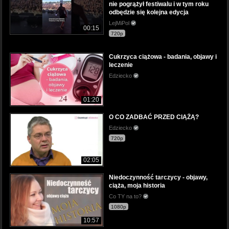
nie pogrążył festiwalu i w tym roku
odbędzie się kolejna edycja
LejMiPol
00:15
720p
Cukrzyca ciążowa - badania, objawy i
leczenie
Edziecko
01:20
O CO ZADBAĆ PRZED CIĄŻĄ?
Edziecko
720p
02:05
Niedoczynność tarczycy - objawy,
ciąża, moja historia
Co TY na to?
1080p
10:57