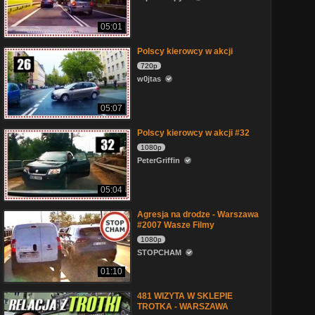
05:01
Polscy kierowcy w akcji
720p
w0jtas
05:07
Polscy kierowcy w akcji #32
1080p
PeterGriffin
05:04
Agresja na drodze - Warszawa
#2007 Wasze Filmy
1080p
STOPCHAM
01:10
481 WIZYTA W SKLEPIE
TROTKA - WARSZAWA