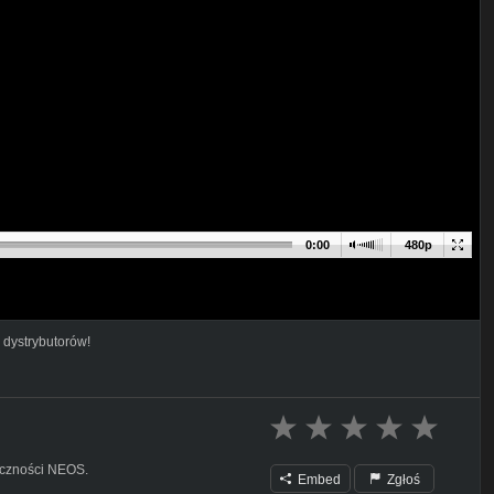
0:00
480p
 dystrybutorów!
eczności NEOS.
Embed
Zgłoś