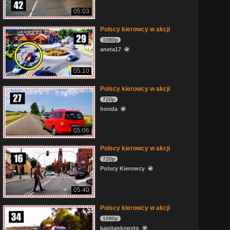
05:03
Polscy kierowcy w akcji
1080p
aneta17
05:10
Polscy kierowcy w akcji
720p
honda
05:06
Polscy kierowcy w akcji
720p
Polscy Kierowcy
05:40
Polscy kierowcy w akcji
1080p
kapitankopyto