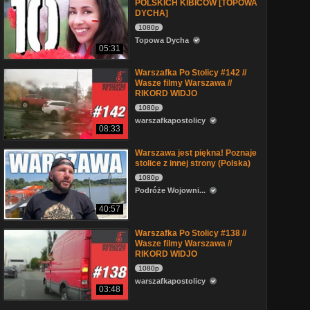
POLSKICH KIBICÓW [TOPOWA
DYCHA]
1080p
Topowa Dycha
05:31
Warszafka Po Stolicy #142 //
Wasze filmy Warszawa //
RIKORD WIDJO
1080p
warszafkapostolicy
08:33
Warszawa jest piękna! Poznaje
stolice z innej strony (Polska)
1080p
Podróże Wojowni...
40:57
Warszafka Po Stolicy #138 //
Wasze filmy Warszawa //
RIKORD WIDJO
1080p
warszafkapostolicy
03:48