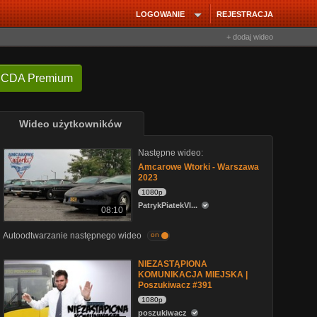
LOGOWANIE
REJESTRACJA
+ dodaj wideo
 CDA Premium
Wideo użytkowników
Następne wideo:
Amcarowe Wtorki - Warszawa
2023
1080p
PatrykPiatekVl...
08:10
Autoodtwarzanie następnego wideo
on
NIEZASTĄPIONA
KOMUNIKACJA MIEJSKA |
Poszukiwacz #391
1080p
poszukiwacz