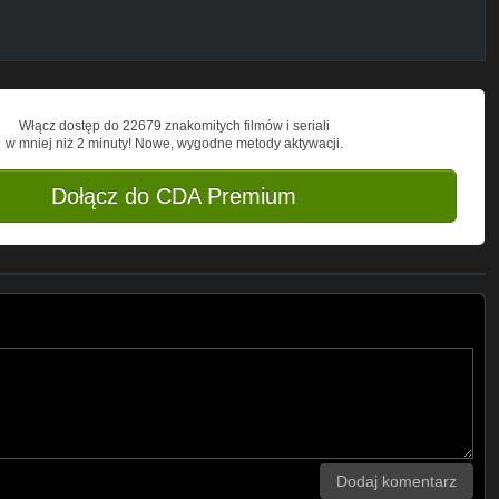
Włącz dostęp do 22679 znakomitych filmów i seriali
w mniej niż 2 minuty! Nowe, wygodne metody aktywacji.
Dołącz do CDA Premium
Dodaj komentarz