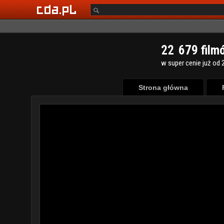
2
2
6
7
9
film
w super cenie już od 2
Strona główna