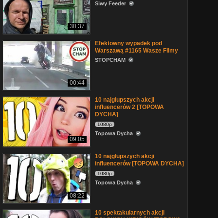
Siwy Feeder
30:37
Efektowny wypadek pod
Warszawą #1165 Wasze Filmy
STOPCHAM
00:44
10 najgłupszych akcji
influencerów 2 [TOPOWA
DYCHA]
1080p
Topowa Dycha
09:05
10 najgłupszych akcji
influencerów [TOPOWA DYCHA]
1080p
Topowa Dycha
08:22
10 spektakularnych akcji