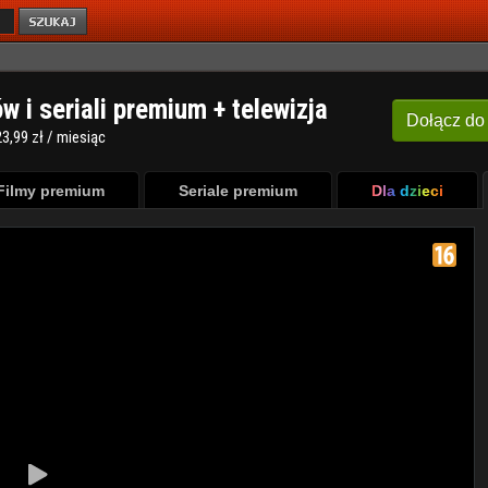
ów i seriali premium + telewizja
Dołącz
do
3,99 zł / miesiąc
Filmy premium
Seriale premium
Dla dzieci