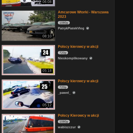
06:08
Amcarowe Wtorki - Warszawa
2023
1080p
PatrykPiatekVlog
08:10
Polscy kierowcy w akcji
720p
Nieskomplikowany
05:18
Polscy kierowcy w akcji
720p
_pawel_
05:12
Polscy Kierowcy w akcji
1080p
wabiszczur