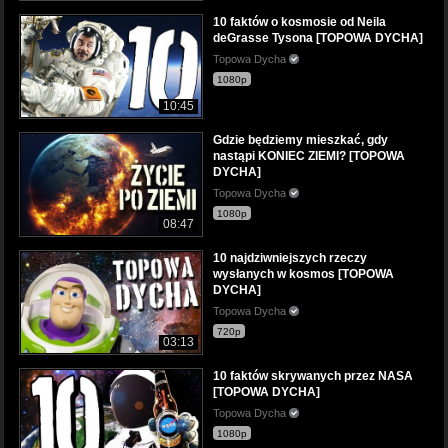
10 faktów o kosmosie od Neila
deGrasse Tysona [TOPOWA DYCHA]
Topowa Dycha
1080p
10:45
Gdzie będziemy mieszkać, gdy
nastąpi KONIEC ZIEMI? [TOPOWA
DYCHA]
Topowa Dycha
1080p
08:47
10 najdziwniejszych rzeczy
wysłanych w kosmos [TOPOWA
DYCHA]
Topowa Dycha
720p
03:13
10 faktów skrywanych przez NASA
[TOPOWA DYCHA]
Topowa Dycha
1080p