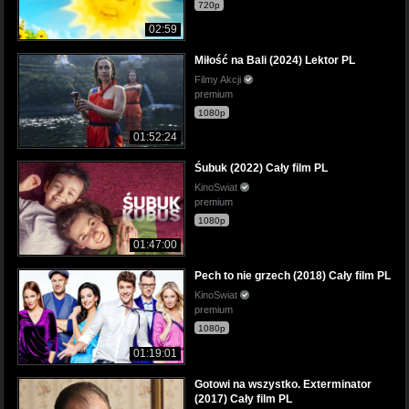
720p
02:59
Miłość na Bali (2024) Lektor PL
Filmy Akcji
premium
1080p
01:52:24
Śubuk (2022) Cały film PL
KinoSwiat
premium
1080p
01:47:00
Pech to nie grzech (2018) Cały film PL
KinoSwiat
premium
1080p
01:19:01
Gotowi na wszystko. Exterminator
(2017) Cały film PL