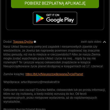
POBIERZ BEZPŁATNĄ APLIKACJĘ
Dodał:
Topowa Dycha
zwiń opis video
Nasz Układ Słoneczny pełny jest zagadek i niesamowitych zjawisk czy
wiedzieliście, że Jowisz tak naprawdę powinien znajdować się znacznie
bliżej gwiazdy, niż ma to miejsce w rzeczywistości? Albo że nasza Ziemia
mogła zostać wypchnięta poza Układ i życie na niej... nigdy by się nie
rozwinęło? Te i jeszcze więcej ciekawostek znajdziecie w książce
Nieuporządkowane życie planet dostępnej w księgarniach od 17. czerwca!
Zamów książkę:
https://bit.ly/NieuporządkowaneŻyciePlanet
Współpraca: artur.filipowicz@mediakraft.tv
Odliczanie czas zacząć! Dyszka faktów, ciekawostek lub po prostu informacji,
które raz cię rozbawią, a kiedy indziej wzruszą do łez. Od teorii
konspiracyjnych, przez nietypowe wydarzenia, aż do najdziwniejszych
wynalazków.
#kosmos #wszechświat #nauka