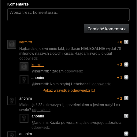
Komentarze
Zamieść komentarz
kermitttt
+ 8
Najbardziej dziwi mnie fakt, że Sasin NIELEGALNIE wydał 70
milionów naszych złotych i cisza. Rządam zwrotu długu!
odpowiedz
kermitttt
+ 3
@kermitttt: * żądam
odpowiedz
anonim
+ 1
@kermitttt: No to rządaj.Hehehehe!!!
odpowiedz
Pokaż wszystkie odpowiedzi [1]
anonim
+ 2
Miałem już 23 dziewczyn i je przelecialem a jestem rudy! i co
cwele?
odpowiedz
anonim
@anonim: Każda potwora znajdzie swojego adoratota
odpowiedz
anonim