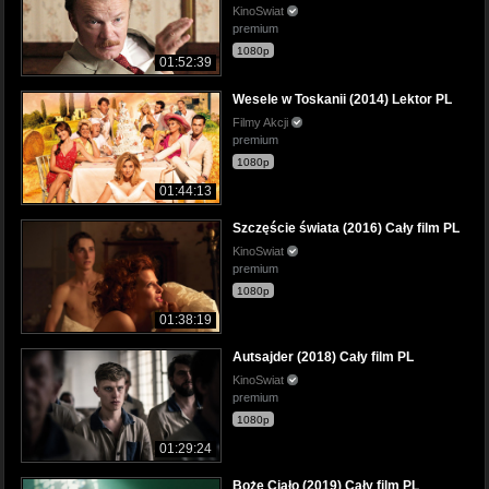
KinoSwiat
premium
1080p
01:52:39
Wesele w Toskanii (2014) Lektor PL
Filmy Akcji
premium
1080p
01:44:13
Szczęście świata (2016) Cały film PL
KinoSwiat
premium
1080p
01:38:19
Autsajder (2018) Cały film PL
KinoSwiat
premium
1080p
01:29:24
Boże Ciało (2019) Cały film PL