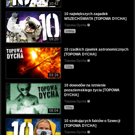
10:42
10 największych zagadek
WSZECHŚWIATA [TOPOWA DYCHA]
Topowa Dycha
1080p
09:20
10 rzadkich zjawisk astronomicznych
[TOPOWA DYCHA]
Topowa Dycha
720p
03:16
10 dowodów na istnienie
pozaziemskiego życia [TOPOWA
DYCHA]
Topowa Dycha
720p
08:04
10 szokujących faktów o Szwecji
[TOPOWA DYCHA]
Topowa Dycha