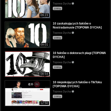
Topowa Dycha
1080p
09:23
10 zaskakujących faktów o
Nostradamusie [TOPOWA DYCHA]
Topowa Dycha
1080p
09:01
10 faktów o doktorach plagi [TOPOWA
DYCHA]
Topowa Dycha
1080p
08:54
10 niepokojących faktów o TikToku
[TOPOWA DYCHA]
Topowa Dycha
1080p
12:50