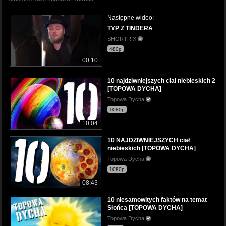
Następne wideo:
TYP Z TINDERA
SHORTRIX
480p
00:10
10 najdziwniejszych ciał niebieskich 2
[TOPOWA DYCHA]
Topowa Dycha
1080p
10:04
10 NAJDZIWNIEJSZYCH ciał
niebieskich [TOPOWA DYCHA]
Topowa Dycha
1080p
08:43
10 niesamowitych faktów na temat
Słońca [TOPOWA DYCHA]
Topowa Dycha