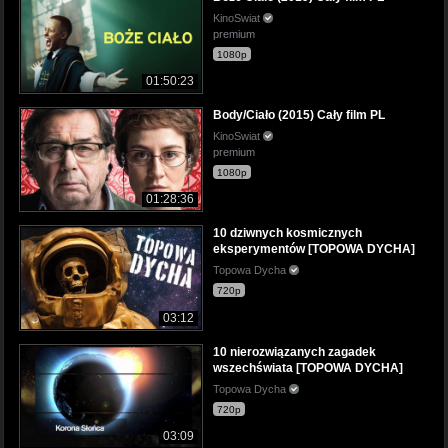
KinoSwiat
premium
1080p
01:50:23
Body/Ciało (2015) Cały film PL
KinoSwiat
premium
1080p
01:28:36
10 dziwnych kosmicznych
eksperymentów [TOPOWA DYCHA]
Topowa Dycha
720p
03:12
10 nierozwiązanych zagadek
wszechświata [TOPOWA DYCHA]
Topowa Dycha
720p
03:09