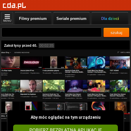
Filmy premium
Seriale premium
Dla dzieci
MENU
szukaj
Zakol łysy przed 40.
00:02:35
Aby móc oglądać na tym urządzeniu
POBIERZ BEZPŁATNĄ APLIKACJĘ