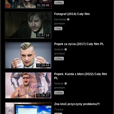
1080p
01:28:46
Fotograf (2014) Cały film
KinoSwiat
premium
720p
01:47:16
Popek za życia (2017) Cały film PL
Netlook
premium
1080p
01:06:44
Popek. Każda z blizn (2022) Cały film
PL
Netlook
premium
1080p
01:06:37
Zna ktoś przyczyny problemu?!
Trocisz