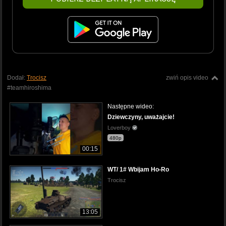
Dodał:
Trocisz
zwiń opis video
#teamhiroshima
Następne wideo:
Dziewczyny, uważajcie!
Loverboy
480p
00:15
WT/ 1# Wbijam Ho-Ro
Trocisz
13:05