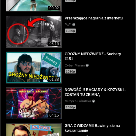
09:02
Przerażające nagrania z internetu
PaFi
1080p
08:15
GROŹNY NIEDŹWIEDŹ - Suchary
#151
Cyber Marian
1080p
01:38
NOWOŚĆ!!! BACIARY & KRZYŚKI -
ZOSTAŃ TU ZE MNĄ
Muzyka Góralska
1080p
04:15
GRA Z WIDZAMI! Bawimy sie na
kwarantannie