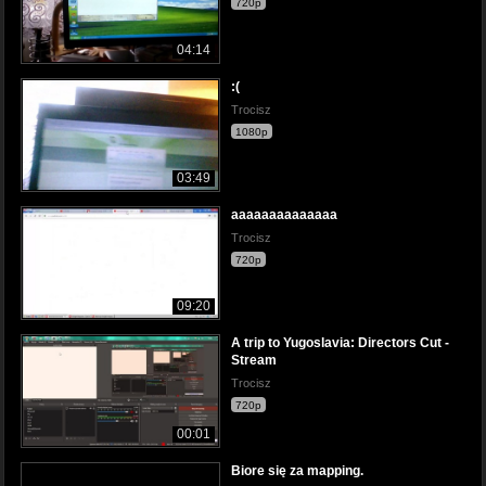
720p
04:14
:(
Trocisz
1080p
03:49
aaaaaaaaaaaaaa
Trocisz
720p
09:20
A trip to Yugoslavia: Directors Cut -
Stream
Trocisz
720p
00:01
Biore się za mapping.