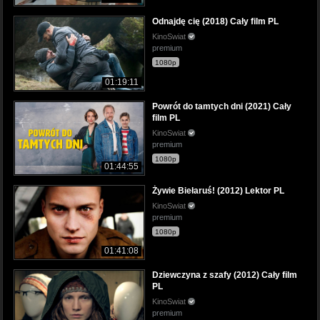
Odnajdę cię (2018) Cały film PL
KinoSwiat
premium
1080p
01:19:11
Powrót do tamtych dni (2021) Cały
film PL
KinoSwiat
premium
1080p
01:44:55
Żywie Biełaruś! (2012) Lektor PL
KinoSwiat
premium
1080p
01:41:08
Dziewczyna z szafy (2012) Cały film
PL
KinoSwiat
premium