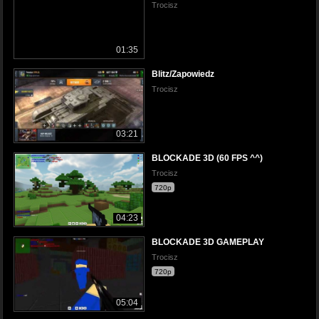
Trocisz
01:35
Blitz/Zapowiedz
Trocisz
03:21
BLOCKADE 3D (60 FPS ^^)
Trocisz
720p
04:23
BLOCKADE 3D GAMEPLAY
Trocisz
720p
05:04