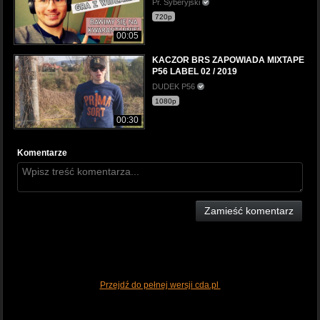
Pr. Syberyjski
720p
00:05
KACZOR BRS ZAPOWIADA MIXTAPE
P56 LABEL 02 / 2019
DUDEK P56
1080p
00:30
Komentarze
Zamieść komentarz
Przejdź do pełnej wersji cda.pl