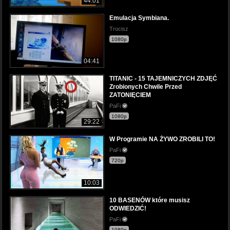
44:01
Emulacja Symbiana.
Trocisz
1080p
04:41
TITANIC - 15 TAJEMNICZYCH ZDJĘĆ
Zrobionych Chwile Przed
ZATONIĘCIEM
PaFi
1080p
29:22
W Programie NA ŻYWO ZROBILI TO!
PaFi
720p
10:03
10 BASENÓW które musisz
ODWIEDZIĆ!
PaFi
1080p