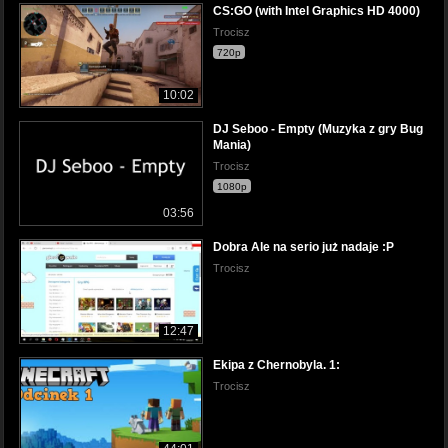
CS:GO (with Intel Graphics HD 4000)
Trocisz
720p
10:02
DJ Seboo - Empty (Muzyka z gry Bug
Mania)
Trocisz
1080p
03:56
Dobra Ale na serio już nadaje :P
Trocisz
12:47
Ekipa z Chernobyla. 1:
Trocisz