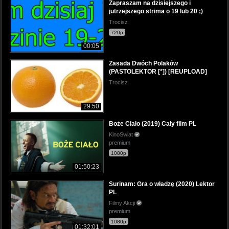
Zapraszam na dzisiejszego i
jutrzejszego strima o 19 lub 20 ;)
Trocisz
720p
00:05
Zasada Dwóch Polaków
(PASTOLEKTOR [*]) [REUPLOAD]
Trocisz
29:50
Boże Ciało (2019) Cały film PL
KinoSwiat
premium
1080p
01:50:23
Surinam: Gra o władzę (2020) Lektor
PL
Filmy Akcji
premium
1080p
01:32:01