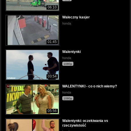
06:10
Waleczny kasjer
honda
01:45
Walentynki
honda
1080p
03:54
WALENTYNKI - co o nich wiemy?
honda
1080p
05:56
Walentynki: oczekiwania vs
rzeczywistość