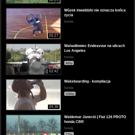
00:25
Wózek inwalidzki nie oznacza końca
życia
honda
05:27
Wahadłowiec Endeavour na ulicach
Los Angeles
honda
480p
02:42
Wakeboarding - kompilacja
honda
1080p
04:36
Waldemar Janecki | Fiat 126 PROTO
honda CBR
honda
720p