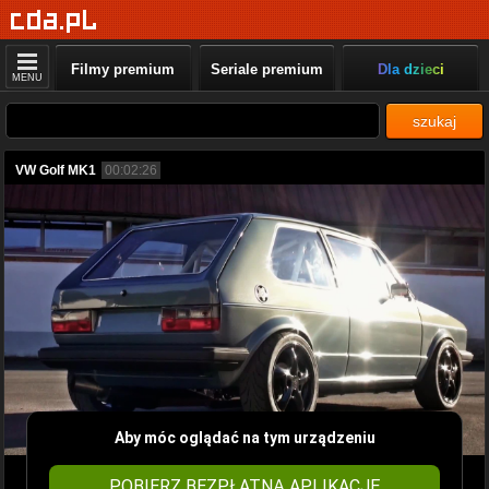
Filmy premium
Seriale premium
Dla dzieci
MENU
szukaj
VW Golf MK1
00:02:26
Aby móc oglądać na tym urządzeniu
POBIERZ BEZPŁATNĄ APLIKACJĘ