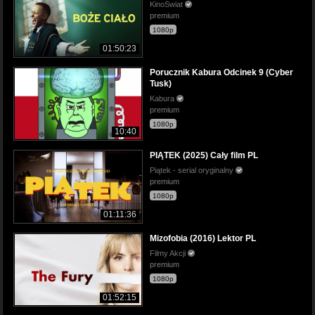
KinoSwiat
premium
1080p
01:50:23
Porucznik Kabura Odcinek 9 (Cyber
Tusk)
Kabura
premium
1080p
10:40
PIĄTEK (2025) Cały film PL
Piątek - serial oryginalny
premium
1080p
01:11:36
Mizofobia (2016) Lektor PL
Filmy Akcji
premium
1080p
01:52:15