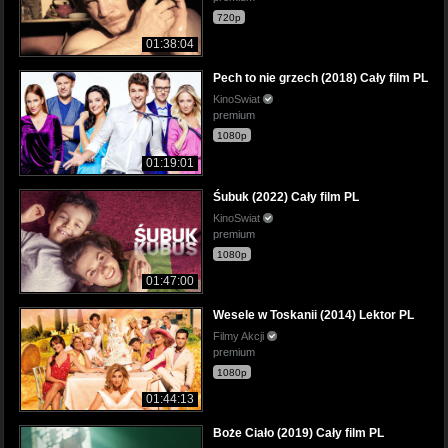
720p
01:38:04
Pech to nie grzech (2018) Cały film PL
KinoSwiat
premium
1080p
01:19:01
Śubuk (2022) Cały film PL
KinoSwiat
premium
1080p
01:47:00
Wesele w Toskanii (2014) Lektor PL
Filmy Akcji
premium
1080p
01:44:13
Boże Ciało (2019) Cały film PL