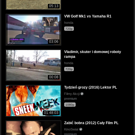
05:13
VW Golf Mk1 vs Yamaha R1
honda
720p
03:06
Vładimir, skuter i domowej roboty
rampa
honda
720p
00:08
Tydzień grozy (2016) Lektor PL
Filmy Akcji
premium
1080p
01:48:03
Zabić bobra (2012) Cały Film PL
KinoSwiat
premium