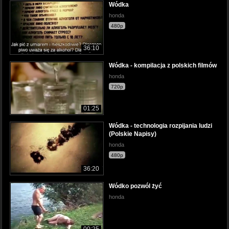
Wódka
honda
480p
36:10
Wódka - kompilacja z polskich filmów
honda
720p
01:25
Wódka - technologia rozpijania ludzi
(Polskie Napisy)
honda
480p
36:20
Wódko pozwól żyć
honda