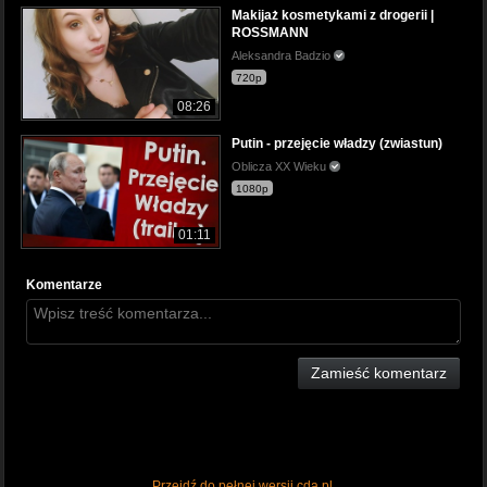
Makijaż kosmetykami z drogerii |
ROSSMANN
Aleksandra Badzio
720p
08:26
Putin - przejęcie władzy (zwiastun)
Oblicza XX Wieku
1080p
01:11
Komentarze
Zamieść komentarz
Przejdź do pełnej wersji cda.pl