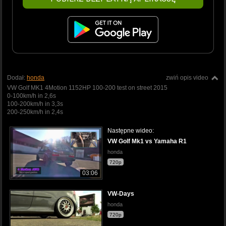
Dodał:
honda
zwiń opis video
VW Golf MK1 4Motion 1152HP 100-200 test on street 2015
0-100km/h in 2,6s
100-200km/h in 3,3s
200-250km/h in 2,4s
Następne wideo:
VW Golf Mk1 vs Yamaha R1
honda
720p
03:06
VW-Days
honda
720p