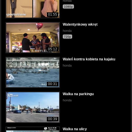
honda
1080p
01:55
Walentynkowy wkręt
honda
720p
05:12
Waleń kontra kobieta na kajaku
honda
00:31
Walka na parkingu
honda
00:39
Walka na ulicy