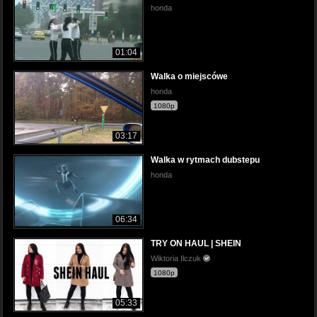
honda
01:04
Walka o miejscówe
honda
1080p
03:17
Walka w rytmach dubstepu
honda
06:34
TRY ON HAUL | SHEIN
Wiktoria Ilczuk
1080p
05:33