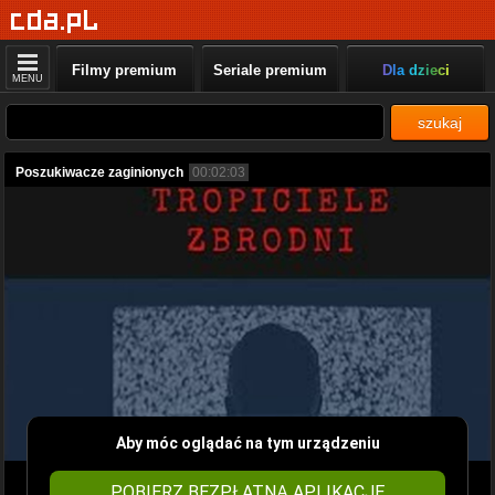
Filmy premium
Seriale premium
Dla dzieci
MENU
szukaj
Poszukiwacze zaginionych
00:02:03
Aby móc oglądać na tym urządzeniu
POBIERZ BEZPŁATNĄ APLIKACJĘ