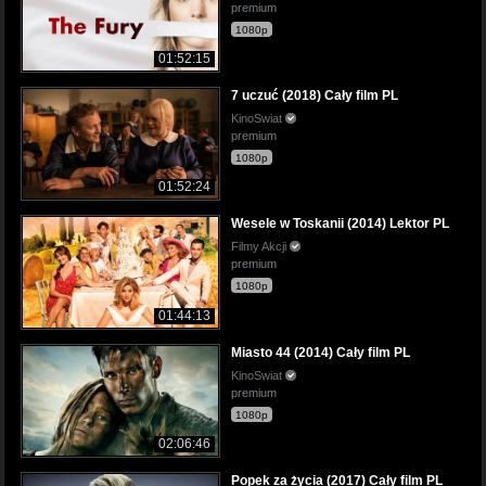
premium
1080p
01:52:15
7 uczuć (2018) Cały film PL
KinoSwiat
premium
1080p
01:52:24
Wesele w Toskanii (2014) Lektor PL
Filmy Akcji
premium
1080p
01:44:13
Miasto 44 (2014) Cały film PL
KinoSwiat
premium
1080p
02:06:46
Popek za życia (2017) Cały film PL