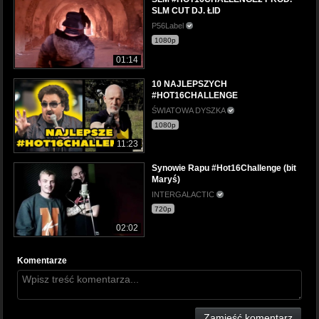
SLM CUT DJ. ŁID
P56Label
1080p
01:14
10 NAJLEPSZYCH
#HOT16CHALLENGE
ŚWIATOWA DYSZKA
1080p
11:23
Synowie Rapu #Hot16Challenge (bit
Maryś)
INTERGALACTIC
720p
02:02
Komentarze
Zamieść komentarz