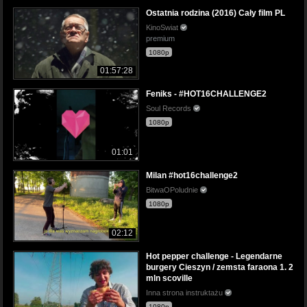
Ostatnia rodzina (2016) Cały film PL
KinoSwiat
premium
1080p
01:57:28
Feniks - #HOT16CHALLENGE2
Soul Records
1080p
01:01
Milan #hot16challenge2
BitwaOPoludnie
1080p
02:12
Hot pepper challenge - Legendarne
burgery Cieszyn / zemsta faraona 1. 2
mln scoville
Inna strona instruktażu
1080p