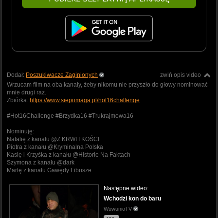
Dodał:
Poszukiwacze Zaginionych
zwiń opis video
Wrzucam film na oba kanały, żeby nikomu nie przyszło do głowy nominować
mnie drugi raz.
Zbiórka:
https://www.siepomaga.pl/hot16challenge
#Hot16Challenge #Brzydka16 #Trukrajmowa16
Nominuję:
Natalię z kanału @Z KRWI I KOŚCI
Piotra z kanału @Kryminalna Polska
Kasię i Krzyśka z kanału @Historie Na Faktach
Szymona z kanału @dark
Martę z kanału Gawędy Libusze
Następne wideo:
Wchodzi kon do baru
WuwunioTV