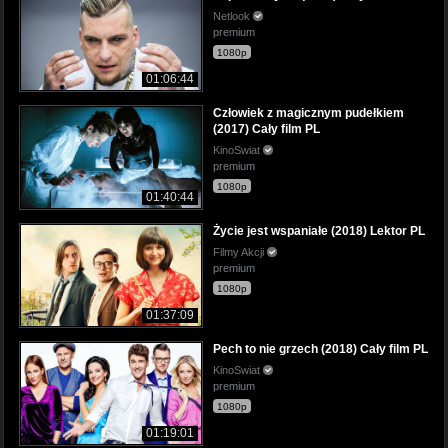
Netlook
premium
1080p
01:06:44
Człowiek z magicznym pudełkiem
(2017) Cały film PL
KinoSwiat
premium
1080p
01:40:44
Życie jest wspaniałe (2018) Lektor PL
Filmy Akcji
premium
1080p
01:37:09
Pech to nie grzech (2018) Cały film PL
KinoSwiat
premium
1080p
01:19:01