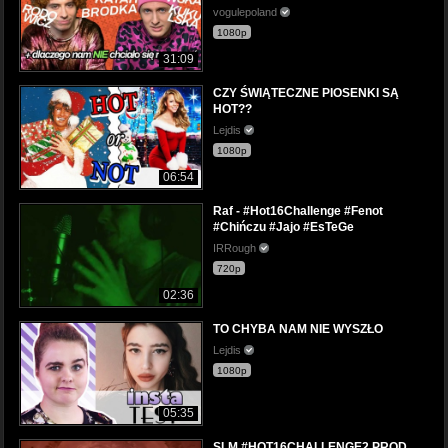
vogulepoland
1080p
31:09
CZY ŚWIĄTECZNE PIOSENKI SĄ
HOT??
Lejdis
1080p
06:54
Raf - #Hot16Challenge #Fenot
#Chińczu #Jajo #EsTeGe
IRRough
720p
02:36
TO CHYBA NAM NIE WYSZŁO
Lejdis
1080p
05:35
SLM #HOT16CHALLENGE2 PROD.