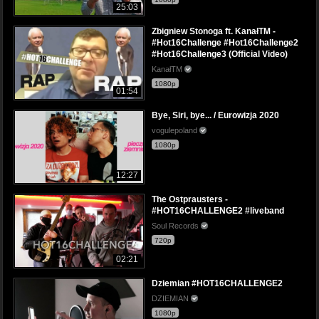
25:03
Zbigniew Stonoga ft. KanałTM -
#Hot16Challenge #Hot16Challenge2
#Hot16Challenge3 (Official Video)
KanałTM
1080p
01:54
Bye, Siri, bye... / Eurowizja 2020
vogulepoland
1080p
12:27
The Ostprausters -
#HOT16CHALLENGE2 #liveband
Soul Records
720p
02:21
Dziemian #HOT16CHALLENGE2
DZIEMIAN
1080p