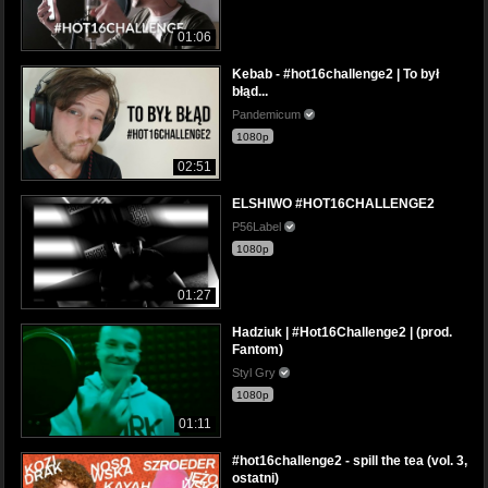
01:06
Kebab - #hot16challenge2 | To był
błąd...
Pandemicum
1080p
02:51
ELSHIWO #HOT16CHALLENGE2
P56Label
1080p
01:27
Hadziuk | #Hot16Challenge2 | (prod.
Fantom)
Styl Gry
1080p
01:11
#hot16challenge2 - spill the tea (vol. 3,
ostatni)