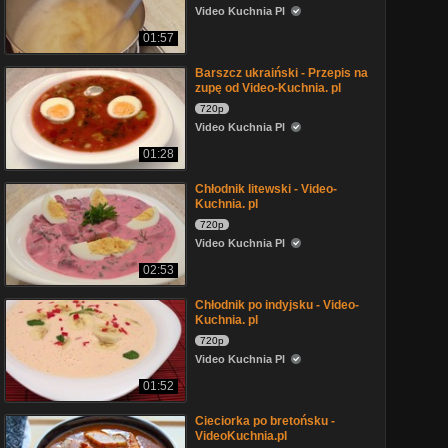
Video Kuchnia Pl
01:57
Barszcz ukraiński - Przepis na
zupę od Video-Kuchnia. pl
720p
Video Kuchnia Pl
01:28
Chłodnik litewski - Video-
Kuchnia. pl
720p
Video Kuchnia Pl
02:53
Chłodnik po indyjsku - Video-
Kuchnia. pl
720p
Video Kuchnia Pl
01:52
Cieciorka po bretońsku -
VideoKuchnia.pl