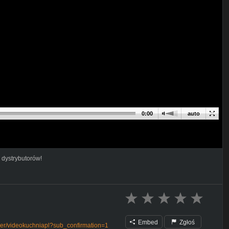
0:00
auto
 dystrybutorów!
Embed
Zgłoś
ser/videokuchniapl?sub_confirmation=1