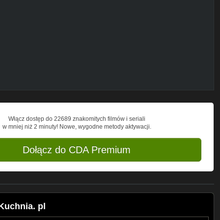
Włącz dostęp do 22689 znakomitych filmów i seriali
w mniej niż 2 minuty! Nowe, wygodne metody aktywacji.
Dołącz do CDA Premium
Kuchnia. pl