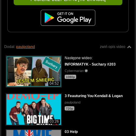
Dodał:
paulpoland
zwiń opis video
Następne wideo:
INFORMATYK - Suchary #203
Cybermarian
1080p
04:52
3 Feauturing You Kendall & Logan
paulpoland
720p
03:26
03 Help