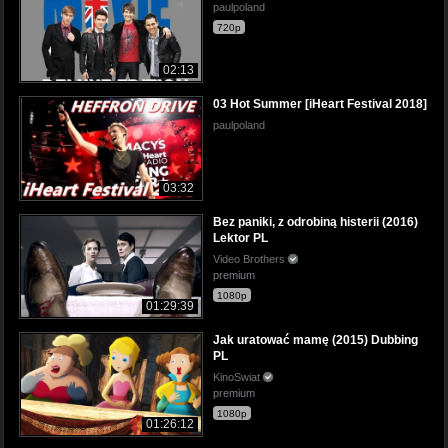
paulpoland
720p
02:13
03 Hot Summer [iHeart Festival 2018]
paulpoland
03:32
Bez paniki, z odrobiną histerii (2016)
Lektor PL
Video Brothers
premium
1080p
01:29:39
Jak uratować mamę (2015) Dubbing
PL
KinoSwiat
premium
1080p
01:26:12