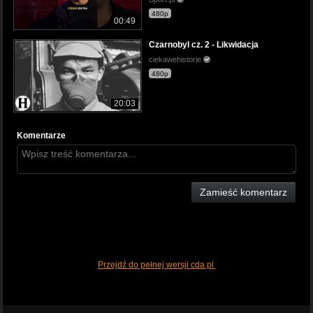
480p
00:49
Czarnobyl cz. 2 - Likwidacja
ciekawehistorie
480p
20:03
Komentarze
Zamieść komentarz
Przejdź do pełnej wersji cda.pl