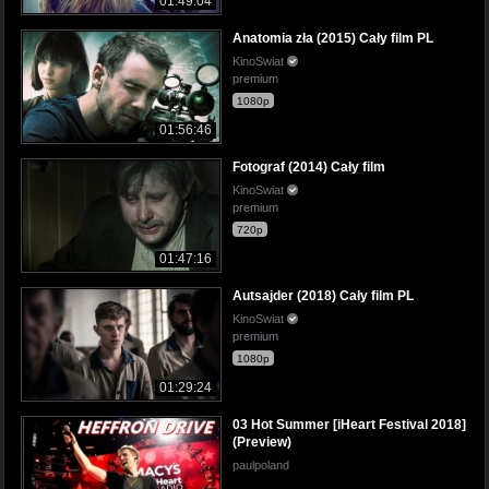
01:49:04
Anatomia zła (2015) Cały film PL
KinoSwiat
premium
1080p
01:56:46
Fotograf (2014) Cały film
KinoSwiat
premium
720p
01:47:16
Autsajder (2018) Cały film PL
KinoSwiat
premium
1080p
01:29:24
03 Hot Summer [iHeart Festival 2018]
(Preview)
paulpoland