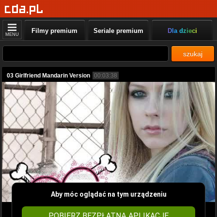
Filmy premium
Seriale premium
Dla dzieci
MENU
szukaj
03 Girlfriend Mandarin Version
00:03:38
Aby móc oglądać na tym urządzeniu
POBIERZ BEZPŁATNĄ APLIKACJĘ