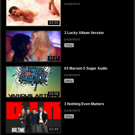
paulpoland
03:55
3 Lucky Album Version
paulpoland
720p
03:27
03 Maroon 5 Sugar Audio
paulpoland
480p
03:58
3 Nothing Even Matters
paulpoland
480p
03:49