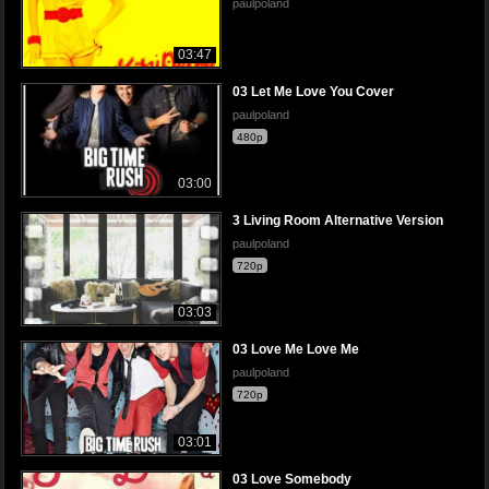
paulpoland
03:47
03 Let Me Love You Cover
paulpoland
480p
03:00
3 Living Room Alternative Version
paulpoland
720p
03:03
03 Love Me Love Me
paulpoland
720p
03:01
03 Love Somebody