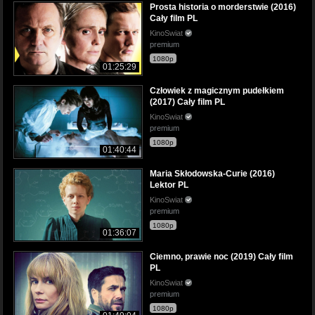
Prosta historia o morderstwie (2016)
Cały film PL
KinoSwiat
premium
1080p
01:25:29
Człowiek z magicznym pudełkiem
(2017) Cały film PL
KinoSwiat
premium
1080p
01:40:44
Maria Skłodowska-Curie (2016)
Lektor PL
KinoSwiat
premium
1080p
01:36:07
Ciemno, prawie noc (2019) Cały film
PL
KinoSwiat
premium
1080p