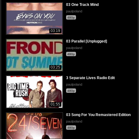
03 One Track Mind
paulpoland
480p
03:19
03 Parallel [Unplugged]
paulpoland
480p
03:25
3 Separate Lives Radio Edit
paulpoland
480p
01:55
03 Song For You Remastered Edition
paulpoland
480p