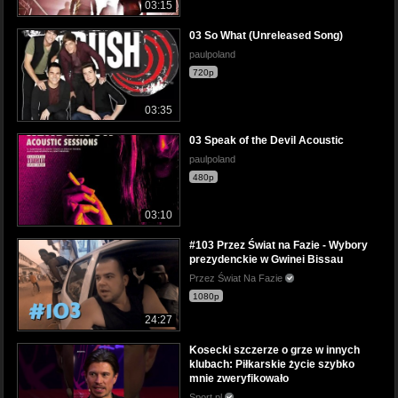
03:15
03 So What (Unreleased Song)
paulpoland
720p
03:35
03 Speak of the Devil Acoustic
paulpoland
480p
03:10
#103 Przez Świat na Fazie - Wybory
prezydenckie w Gwinei Bissau
Przez Świat Na Fazie
1080p
24:27
Kosecki szczerze o grze w innych
klubach: Piłkarskie życie szybko
mnie zweryfikowało
Sport.pl