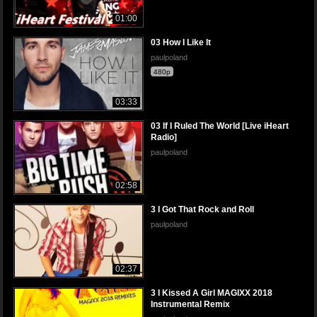
01:00
03 How I Like It
paulpoland
480p
03:33
03 If I Ruled The World [Live iHeart
Radio]
paulpoland
02:58
3 I Got That Rock and Roll
paulpoland
02:37
3 I Kissed A Girl MAGIXX 2018
Instrumental Remix