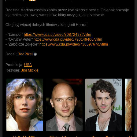
Rodzina Martina została zabita przez krwiożercze bestie. Chłopak poznaje
tajemniczego łowcę wampirów, który uczy go, jak przetrwać.
Obejrzyj więcej dobrych filmów z kategorii Horror:
- "Lampor"
https://www.cda.pl/video/80872497f/vfilm
- "Okrutny Peter"
https://www.cda.pl/video/790149406/vfilm
- "Zabójcze Zdjęcie"
https://www.cda.pl/video/73059767d/vfilm
Dodał:
RedPixel
Produkcja:
USA
Reżyser:
Jim Mickle