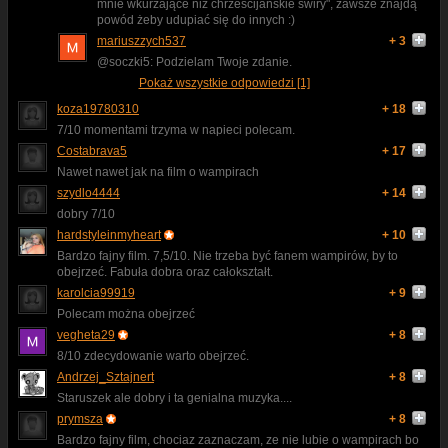
mnie wkurzające niż chrześcijańskie świry", zawsze znajdą
powód żeby udupiać się do innych :)
mariuszzych537
+ 3
@soczki5: Podzielam Twoje zdanie.
Pokaż wszystkie odpowiedzi [1]
koza19780310
+ 18
7/10 momentami trzyma w napieci polecam.
Costabrava5
+ 17
Nawet nawet jak na film o wampirach
szydlo4444
+ 14
dobry 7/10
hardstyleinmyheart
+ 10
Bardzo fajny film. 7,5/10. Nie trzeba być fanem wampirów, by to
obejrzeć. Fabuła dobra oraz całokształt.
karolcia99919
+ 9
Polecam można obejrzeć
vegheta29
+ 8
8/10 zdecydowanie warto obejrzeć.
Andrzej_Sztajnert
+ 8
Staruszek ale dobry i ta genialna muzyka....
prymsza
+ 8
Bardzo fajny film, chociaz zaznaczam, ze nie lubie o wampirach bo