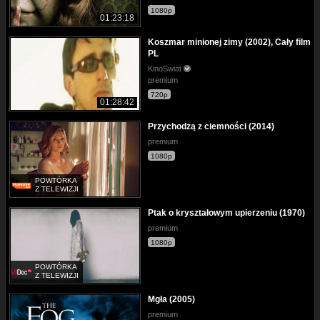
1080p
01:23:18
Koszmar minionej zimy (2002), Cały film
PL
KinoSwiat
premium
720p
01:28:42
Przychodzą z ciemności (2014)
premium
1080p
POWTÓRKA
Z TELEWIZJI
Ptak o kryształowym upierzeniu (1970)
premium
1080p
POWTÓRKA
Z TELEWIZJI
Mgła (2005)
premium