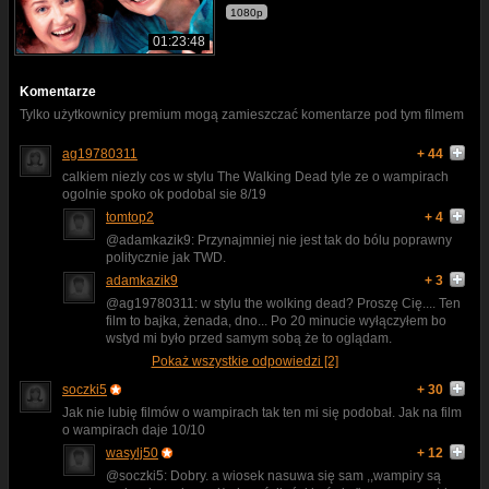
1080p
01:23:48
Komentarze
Tylko użytkownicy premium mogą zamieszczać komentarze pod tym filmem
ag19780311
+ 44
calkiem niezly cos w stylu The Walking Dead tyle ze o wampirach
ogolnie spoko ok podobal sie 8/19
tomtop2
+ 4
@adamkazik9: Przynajmniej nie jest tak do bólu poprawny
politycznie jak TWD.
adamkazik9
+ 3
@ag19780311: w stylu the wolking dead? Proszę Cię.... Ten
film to bajka, żenada, dno... Po 20 minucie wyłączyłem bo
wstyd mi było przed samym sobą że to oglądam.
Pokaż wszystkie odpowiedzi [2]
soczki5
+ 30
Jak nie lubię filmów o wampirach tak ten mi się podobał. Jak na film
o wampirach daje 10/10
wasylj50
+ 12
@soczki5: Dobry. a wiosek nasuwa się sam ,,wampiry są