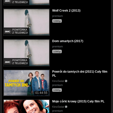
Z TELEWIZJI
Wolf Creek 2 (2013)
premium
1080p
POWTÓRKA
Z TELEWIZJI
Dom umarłych (2017)
premium
1080p
POWTÓRKA
Z TELEWIZJI
Powrót do tamtych dni (2021) Cały film
PL
KinoSwiat
premium
1080p
01:44:55
Moje córki krowy (2015) Cały film PL
KinoSwiat
premium