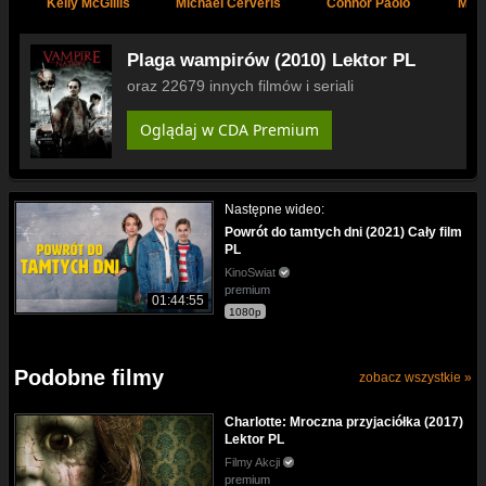
Kelly McGillis
Michael Cerveris
Connor Paolo
Mar
Plaga wampirów (2010) Lektor PL
oraz 22679 innych filmów i seriali
Oglądaj w CDA Premium
Następne wideo:
Powrót do tamtych dni (2021) Cały film
PL
KinoSwiat
premium
01:44:55
1080p
Podobne filmy
zobacz wszystkie »
Charlotte: Mroczna przyjaciółka (2017)
Lektor PL
Filmy Akcji
premium