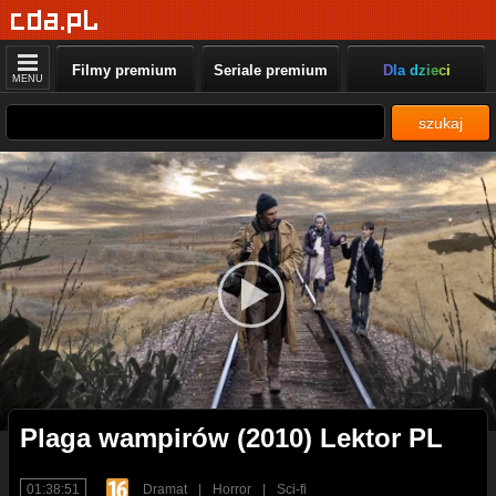
Filmy premium
Seriale premium
Dla dzieci
MENU
szukaj
Plaga wampirów (2010) Lektor PL
01:38:51
Dramat
|
Horror
|
Sci-fi