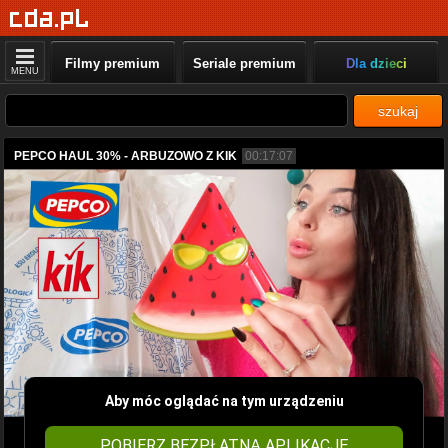
Filmy premium
Seriale premium
Dla dzieci
MENU
szukaj
PEPCO HAUL 30% - ARBUZOWO Z KIK
00:17:07
Aby móc oglądać na tym urządzeniu
POBIERZ BEZPŁATNĄ APLIKACJĘ