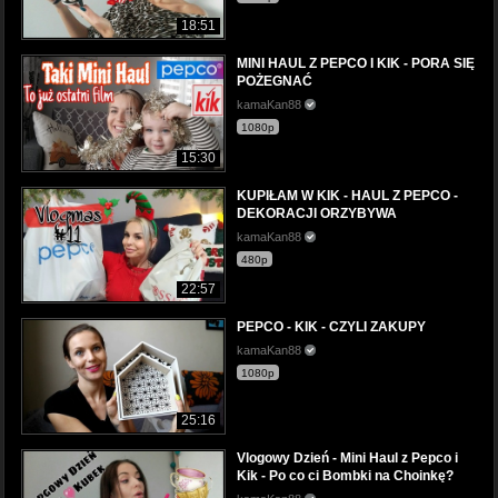
18:51
MINI HAUL Z PEPCO I KIK - PORA SIĘ
POŻEGNAĆ
kamaKan88
1080p
15:30
KUPIŁAM W KIK - HAUL Z PEPCO -
DEKORACJI ORZYBYWA
kamaKan88
480p
22:57
PEPCO - KIK - CZYLI ZAKUPY
kamaKan88
1080p
25:16
Vlogowy Dzień - Mini Haul z Pepco i
Kik - Po co ci Bombki na Choinkę?