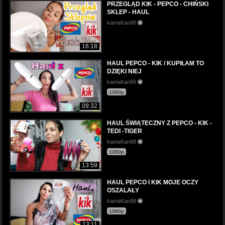
PRZEGLĄD KIK - PEPCO - CHIŃSKI
SKLEP - HAUL
kamaKan88
16:18
HAUL PEPCO - KIK / KUPIŁAM TO
DZIĘKI NIEJ
kamaKan88
1080p
09:32
HAUL ŚWIĄTECZNY Z PEPCO - KIK -
TEDI -TIGER
kamaKan88
1080p
13:59
HAUL PEPCO I KIK MOJE OCZY
OSZALAŁY
kamaKan88
1080p
13:11