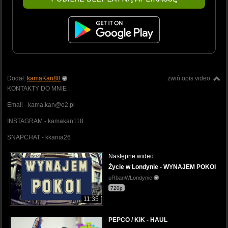
Dodał:
kamaKan88
zwiń opis video
KONTAKTY DO MNIE :
Email - kama.kan@o2.pl
INSTAGRAM - kamakan118
SNAPCHAT - kkania26
Następne wideo:
Życie w Londynie - WYNAJEM POKOI
uRbanWLondynie
720p
11:35
PEPCO / KIK - HAUL