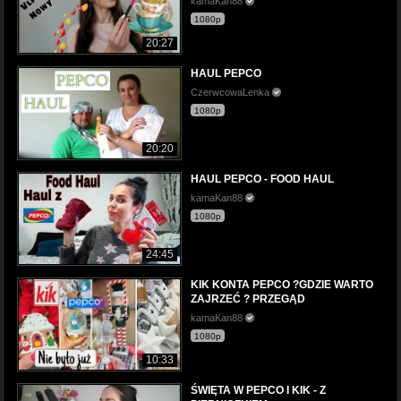
kamaKan88
1080p
20:27
HAUL PEPCO
CzerwcowaLenka
1080p
20:20
HAUL PEPCO - FOOD HAUL
kamaKan88
1080p
24:45
KIK KONTA PEPCO ?GDZIE WARTO
ZAJRZEĆ ? PRZEGĄD
kamaKan88
1080p
10:33
ŚWIĘTA W PEPCO I KIK - Z