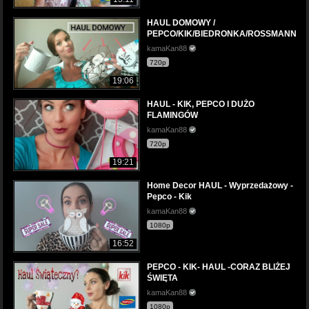
HAUL DOMOWY /
PEPCO/KIK/BIEDRONKA/ROSSMANN
kamaKan88
720p
19:06
HAUL - KIK, PEPCO I DUŻO
FLAMINGÓW
kamaKan88
720p
19:21
Home Decor HAUL - Wyprzedażowy -
Pepco - Kik
kamaKan88
1080p
16:52
PEPCO - KIK- HAUL -CORAZ BLIŻEJ
ŚWIĘTA
kamaKan88
1080p