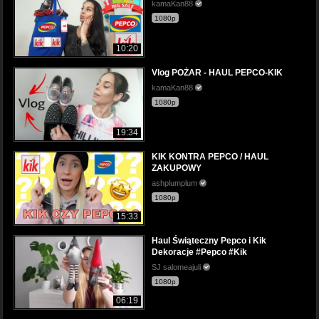
kamaKan88
1080p
10:20
Vlog POŻAR - HAUL PEPCO-KIK
kamaKan88
1080p
19:34
KIK KONTRA PEPCO / HAUL
ZAKUPOWY
ashplumplum
1080p
15:33
Haul Świąteczny Pepco i Kik
Dekoracje #Pepco #Kik
SJ salomeajuli
1080p
06:19