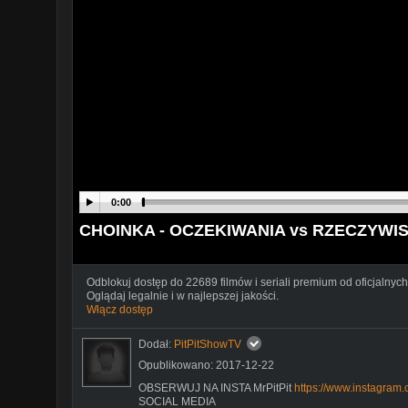
0:00
CHOINKA - OCZEKIWANIA vs RZECZYWI
Odblokuj dostęp do 22689 filmów i seriali premium od oficjalnych
Oglądaj legalnie i w najlepszej jakości.
Włącz dostęp
Dodał:
PitPitShowTV
Opublikowano: 2017-12-22
OBSERWUJ NA INSTA MrPitPit
https://www.instagram.c
SOCIAL MEDIA