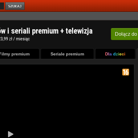
ów i seriali premium + telewizja
Dołącz
do
3,99 zł / miesiąc
Filmy premium
Seriale premium
Dla dzieci