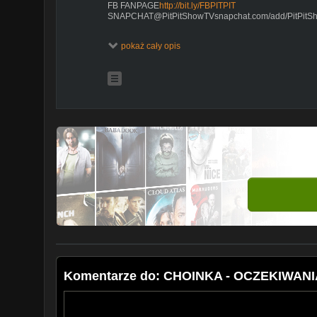
FB FANPAGE
http://bit.ly/FBPITPIT
SNAPCHAT@PitPitShowTVsnapchat.com/add/PitPitS
BIZNES/KONTAKT/GRAFIKA?pitpitshowtv@gmail.com
pokaż cały opis
DAJ SUBA I KLIKNIJ W DZWONECZEK DZIĘKI NIEMU
DONATE?
https://tipanddonation.com/PitPitShowTV
MUZYKA Youtube Audio Library
Pit Pit
Pitson!
Komentarze do: CHOINKA - OCZEKIWAN