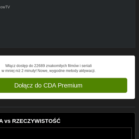
howTV
 NIE OMINIESZ ŻADNEGO FILMU!
Włącz dostęp do 22689 znakomitych filmów i seriali
w mniej niż 2 minuty! Nowe, wygodne metody aktywacji.
Dołącz do CDA Premium
IA vs RZECZYWISTOŚĆ