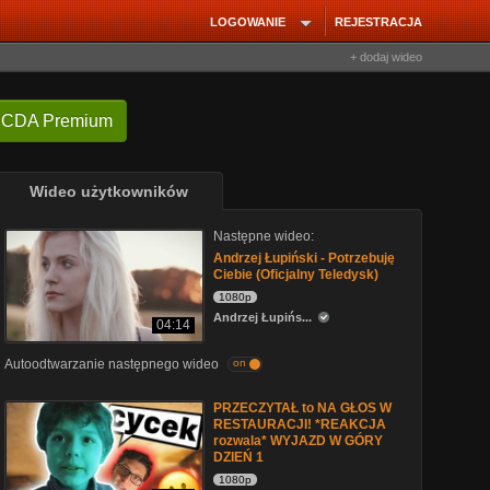
LOGOWANIE
REJESTRACJA
+ dodaj wideo
 CDA Premium
Wideo użytkowników
Następne wideo:
Andrzej Łupiński - Potrzebuję
Ciebie (Oficjalny Teledysk)
1080p
Andrzej Łupińs...
04:14
Autoodtwarzanie następnego wideo
on
PRZECZYTAŁ to NA GŁOS W
RESTAURACJI! *REAKCJA
rozwala* WYJAZD W GÓRY
DZIEŃ 1
1080p