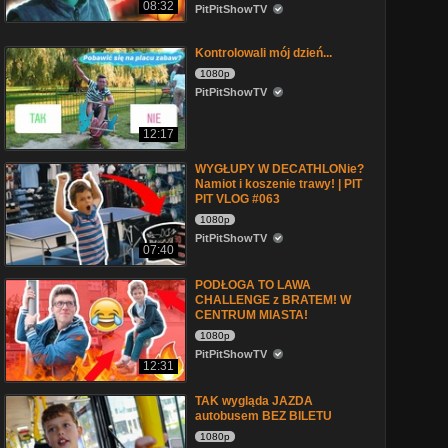
08:32
PitPitShowTV
Kontrolowali mój dzień...
1080p
PitPitShowTV
12:17
WYGŁUPY W DECATHLONie?
Namiot i koszenie trawy! | PIT
PIT VLOG #063
1080p
PitPitShowTV
07:40
PODŁOGA TO LAWA
CHALLENGE z BRATEM! W
CENTRUM MIASTA!
1080p
PitPitShowTV
12:31
TAK wygląda JAZDA
autobusem BEZ BILETU
1080p