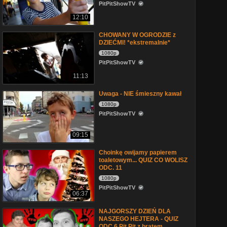
PitPitShowTV
12:10
CHOWANY W OGRODZIE z
DZIEĆMI! *ekstremalnie*
1080p
PitPitShowTV
11:13
Uwaga - NIE śmieszny kawał
1080p
PitPitShowTV
09:15
Choinkę owijamy papierem
toaletowym... QUIZ CO WOLISZ
ODC. 11
1080p
PitPitShowTV
06:37
NAJGORSZY DZIEŃ DLA
NASZEGO HEJTERA - QUIZ
ODC 6 Pit Pit z bratem