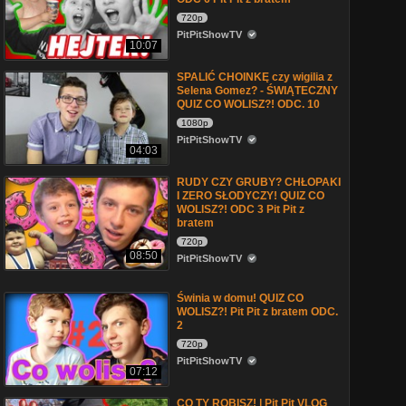
720p
PitPitShowTV
10:07
SPALIĆ CHOINKĘ czy wigilia z
Selena Gomez? - ŚWIĄTECZNY
QUIZ CO WOLISZ?! ODC. 10
1080p
PitPitShowTV
04:03
RUDY CZY GRUBY? CHŁOPAKI
I ZERO SŁODYCZY! QUIZ CO
WOLISZ?! ODC 3 Pit Pit z
bratem
720p
08:50
PitPitShowTV
Świnia w domu! QUIZ CO
WOLISZ?! Pit Pit z bratem ODC.
2
720p
PitPitShowTV
07:12
CO TY ROBISZ! | Pit Pit VLOG