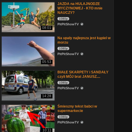
JAZDA na HULAJNODZE
WYCZYNOWEJ - KTO mnie
NAUCZY?
1080p
PitPitShowTV
08:01
Na upały najlepsza jest kąpiel w
morzu
1080p
PitPitShowTV
05:53
BIAŁE SKARPETY i SANDAŁY
czyli MÓJ brat JANUSZ....
1080p
PitPitShowTV
14:28
Śmieszny tekst babci w
supermarkecie
1080p
PitPitShowTV
10:11