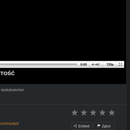
0:00
720p
STOŚĆ
 dystrybutorów!
om/mrpitpit/
Embed
Zgłoś