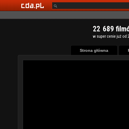
2
2
6
8
9
film
w super cenie już od 2
Strona główna