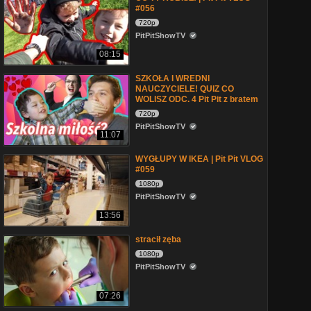
#056
720p
PitPitShowTV
08:15
SZKOŁA I WREDNI
NAUCZYCIELE! QUIZ CO
WOLISZ ODC. 4 Pit Pit z bratem
720p
PitPitShowTV
11:07
WYGŁUPY W IKEA | Pit Pit VLOG
#059
1080p
PitPitShowTV
13:56
stracił zęba
1080p
PitPitShowTV
07:26