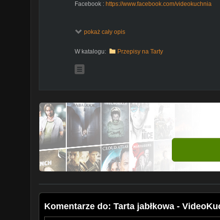
Facebook :
https://www.facebook.com/videokuchnia
pokaż cały opis
W katalogu:
Przepisy na Tarty
Komentarze do: Tarta jabłkowa - VideoKuc