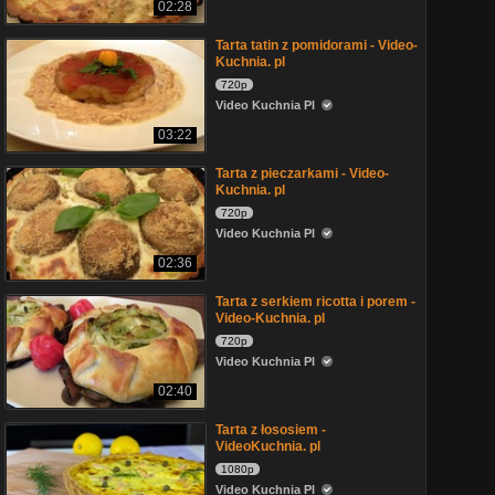
02:28
Tarta tatin z pomidorami - Video-
Kuchnia. pl
720p
Video Kuchnia Pl
03:22
Tarta z pieczarkami - Video-
Kuchnia. pl
720p
Video Kuchnia Pl
02:36
Tarta z serkiem ricotta i porem -
Video-Kuchnia. pl
720p
Video Kuchnia Pl
02:40
Tarta z łososiem -
VideoKuchnia. pl
1080p
Video Kuchnia Pl