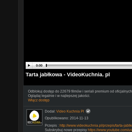
0:00
Tarta jabłkowa - VideoKuchnia. pl
Odblokuj dostęp do 22679 filmów i seriali premium od oficjalnych
Oglądaj legalnie i w najlepszej jakości.
Włącz dostęp
Dodał:
Video Kuchnia Pl
Opublikowano: 2014-11-13
Przepis :
http://www.videokuchnia.pl/przepis/tarta-jabl
Subskrybuj nowe przepisy
https://www.youtube.com/u