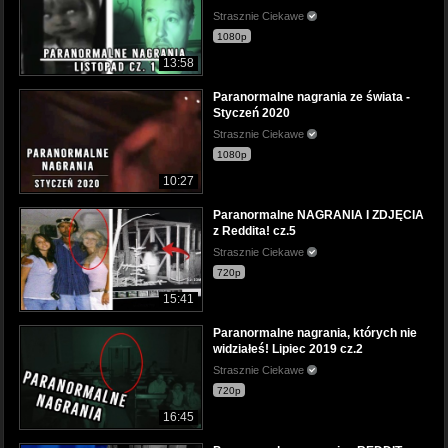
Strasznie Ciekawe
1080p
13:58
Paranormalne nagrania ze świata -
Styczeń 2020
Strasznie Ciekawe
1080p
10:27
Paranormalne NAGRANIA I ZDJĘCIA
z Reddita! cz.5
Strasznie Ciekawe
720p
15:41
Paranormalne nagrania, których nie
widziałeś! Lipiec 2019 cz.2
Strasznie Ciekawe
720p
16:45