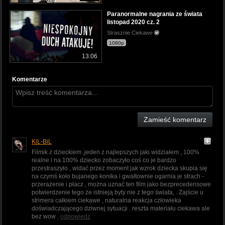
Paranormalne nagrania ze świata
listopad 2020 cz. 2
Strasznie Ciekawe
1080p
13:06
Komentarze
Zamieść komentarz
KiL-BiL
Filmik z dzieckiem ,jeden z najlepszych jaki widziałem , 100%
realne i na 100% dziecko zobaczyło coś co je bardzo
przestraszyło , widać przez moment jak wzrok dziecka skupia się
na czymś koło bujanego konika i gwałtownie ogarnia je strach -
przerażenie i płacz , można uznać ten film jako bezprecedensowe
potwierdzenie tego że istnieją byty nie z tego świata, . Zajście u
strimera całkiem ciekawe , naturalna reakcja człowieka
doświadczającego dziwnej sytuacji . reszta materiału ciekawa ale
bez wow .
odpowiedz