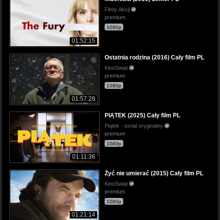
Filmy Akcji
premium
1080p
01:52:15
Ostatnia rodzina (2016) Cały film PL
KinoSwiat
premium
1080p
01:57:28
PIĄTEK (2025) Cały film PL
Piątek - serial oryginalny
premium
1080p
01:11:36
Żyć nie umierać (2015) Cały film PL
KinoSwiat
premium
1080p
01:21:14