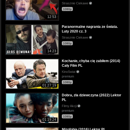
Strasznie Ciekawe
1080p
12:53
Paranormalne nagrania ze świata.
Luty 2020 cz. 3
Strasznie Ciekawe
1080p
14:23
Kochanie, chyba cię zabiłem (2014)
Cały Film PL
KinoSwiat
premium
1080p
01:27:19
Dobra, zła dziewczyna (2022) Lektor
PL
Filmy Akcji
premium
1080p
01:19:24
Mizofobia (2016) Lektor PL