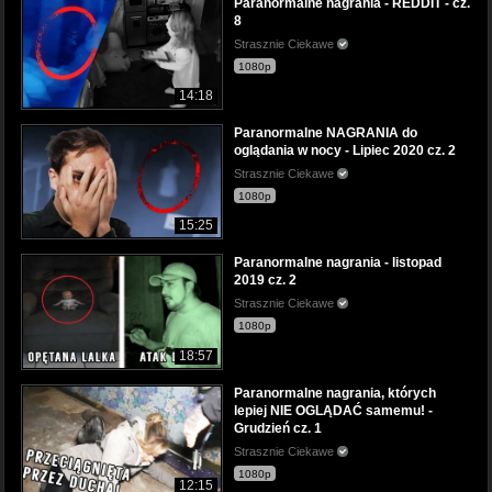
Paranormalne nagrania - REDDIT - cz.
8
Strasznie Ciekawe
1080p
14:18
Paranormalne NAGRANIA do
oglądania w nocy - Lipiec 2020 cz. 2
Strasznie Ciekawe
1080p
15:25
Paranormalne nagrania - listopad
2019 cz. 2
Strasznie Ciekawe
1080p
18:57
Paranormalne nagrania, których
lepiej NIE OGLĄDAĆ samemu! -
Grudzień cz. 1
Strasznie Ciekawe
1080p
12:15