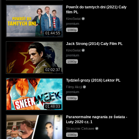
Powrót do tamtych dni (2021) Cały
film PL
KinoSwiat
premium
1080p
01:44:55
Jack Strong (2014) Cały Film PL
KinoSwiat
premium
1080p
02:02:37
Tydzień grozy (2016) Lektor PL
Filmy Akcji
premium
1080p
01:48:03
Paranormalne nagrania ze świata -
Luty 2020 cz. 1
Strasznie Ciekawe
1080p