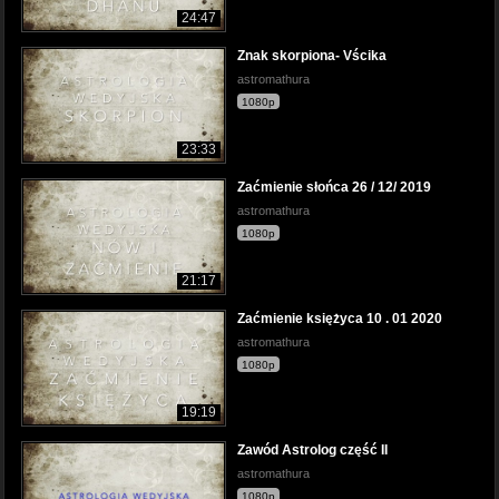
24:47
Znak skorpiona- Vścika
astromathura
1080p
23:33
Zaćmienie słońca 26 / 12/ 2019
astromathura
1080p
21:17
Zaćmienie księżyca 10 . 01 2020
astromathura
1080p
19:19
Zawód Astrolog część II
astromathura
1080p