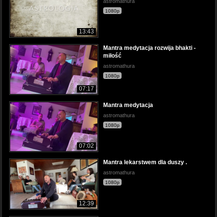
astromathura
1080p
13:43
Mantra medytacja rozwija bhakti -
miłość
astromathura
1080p
07:17
Mantra medytacja
astromathura
1080p
07:02
Mantra lekarstwem dla duszy .
astromathura
1080p
12:39