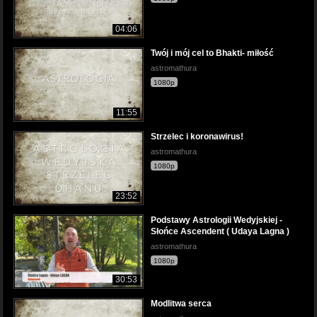
04:06
Twój i mój cel to Bhakti- miłość
astromathura
1080p
11:55
Strzelec i koronawirus!
astromathura
1080p
23:52
Podstawy Astrologii Wedyjskiej -
Słońce Ascendent ( Udaya Lagna )
astromathura
1080p
30:53
Modlitwa serca