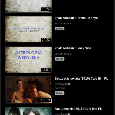
15:24
Znak zodiaku : Panna - Kanyā
astromathura
1080p
14:32
Znak zodiaku : Lew - Siha
astromathura
1080p
17:51
Szczęście świata (2016) Cały film PL
KinoSwiat
premium
1080p
01:38:19
Anatomia zła (2015) Cały film PL
KinoSwiat