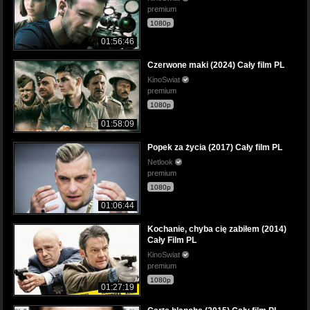
premium
1080p
01:56:46
Czerwone maki (2024) Cały film PL
KinoSwiat
premium
1080p
01:58:09
Popek za życia (2017) Cały film PL
Netlook
premium
1080p
01:06:44
Kochanie, chyba cię zabiłem (2014)
Cały Film PL
KinoSwiat
premium
1080p
01:27:19