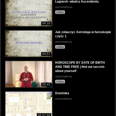
Lagnesh- władca Ascendentu
astromathura
1080p
04:10
Jak zobaczyc Astrologa w horoskopie
częśc 1
astromathura
1080p
04:57
HOROSCOPE BY DATE OF BIRTH
AND TIME FREE | find out secrets
about yourself
astromathura
1080p
05:31
Dominika
astromathura
02:17:10