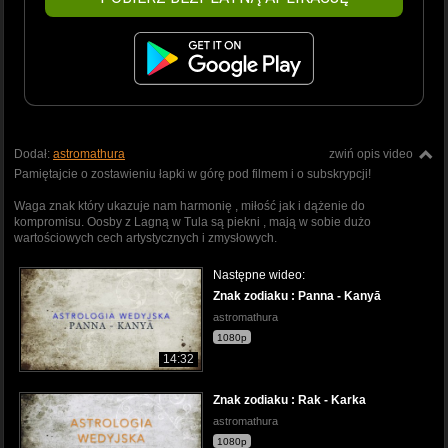
Dodał:
astromathura
zwiń opis video
Pamiętajcie o zostawieniu łapki w górę pod filmem i o subskrypcji!
Waga znak który ukazuje nam harmonię , miłość jak i dążenie do
kompromisu. Oosby z Lagną w Tula są piekni , mają w sobie dużo
wartościowych cech artystycznych i zmysłowych.
Następne wideo:
Znak zodiaku : Panna - Kanyā
astromathura
1080p
14:32
Znak zodiaku : Rak - Karka
astromathura
1080p