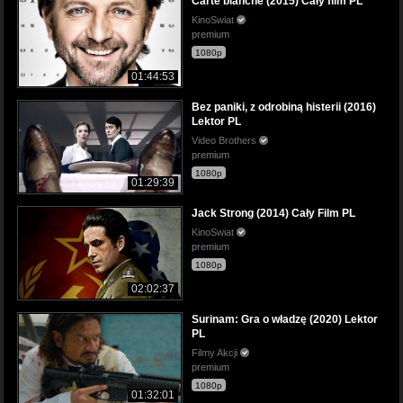
Carte blanche (2015) Cały film PL
KinoSwiat
premium
1080p
01:44:53
Bez paniki, z odrobiną histerii (2016)
Lektor PL
Video Brothers
premium
1080p
01:29:39
Jack Strong (2014) Cały Film PL
KinoSwiat
premium
1080p
02:02:37
Surinam: Gra o władzę (2020) Lektor
PL
Filmy Akcji
premium
1080p
01:32:01