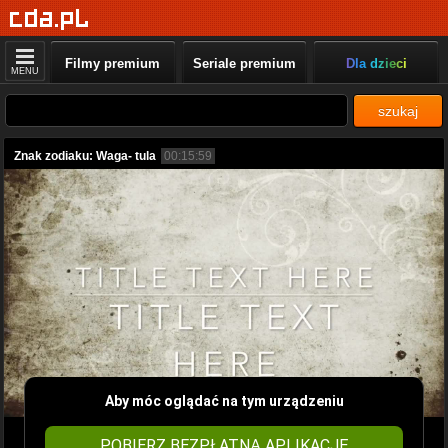
Filmy premium
Seriale premium
Dla dzieci
MENU
szukaj
Znak zodiaku: Waga- tula
00:15:59
Aby móc oglądać na tym urządzeniu
POBIERZ BEZPŁATNĄ APLIKACJĘ