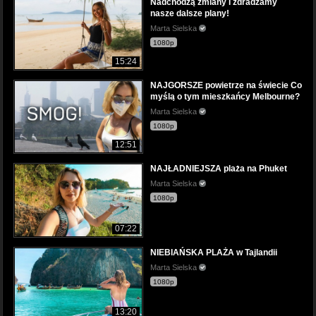
Nadchodzą zmiany i zdradzamy
nasze dalsze plany!
Marta Sielska
1080p
15:24
NAJGORSZE powietrze na świecie Co
myślą o tym mieszkańcy Melbourne?
Marta Sielska
1080p
12:51
NAJŁADNIEJSZA plaża na Phuket
Marta Sielska
1080p
07:22
NIEBIAŃSKA PLAŻA w Tajlandii
Marta Sielska
1080p
13:20