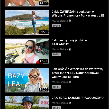
14:06
Jakie ZWIERZAKI spotkałam w
Wilsons Promontory Park w Australii?
Marta Sielska
1080p
09:29
Jak nauczyć się jeździć w
TAJLANDII?
Marta Sielska
1080p
17:02
Jak wrócić z Wrocławia do Warszawy
przez BAZYLEĘ? Ratusz, tramwaj
wodny Leu, katedra
Marta Sielska
1080p
15:06
JAK ZDAĆ TAJSKIE PRAWO JAZDY?
Marta Sielska
1080p