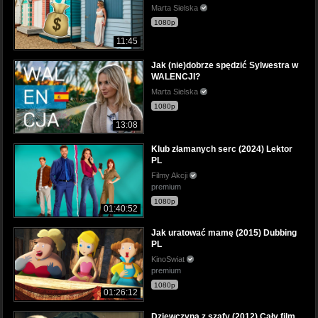
Marta Sielska
1080p
11:45
Jak (nie)dobrze spędzić Sylwestra w
WALENCJI?
Marta Sielska
1080p
13:08
Klub złamanych serc (2024) Lektor
PL
Filmy Akcji
premium
1080p
01:40:52
Jak uratować mamę (2015) Dubbing
PL
KinoSwiat
premium
1080p
01:26:12
Dziewczyna z szafy (2012) Cały film