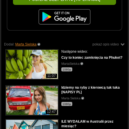
Dodał:
Marta Sielska
pokaż opis video
Następne wideo:
Czy to koniec zamknięcia na Phuket?
MartaSielska
1080p
11:07
Idziemy na ryby z kierowcą tuk tuka
[NAPISY PL]
Marta Sielska
1080p
12:47
ILE WYDAŁAM w Australii przez
miesiąc?