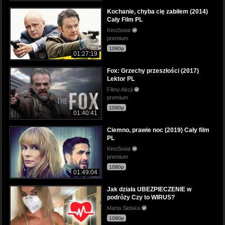
Kochanie, chyba cię zabiłem (2014)
Cały Film PL
KinoSwiat
premium
1080p
01:27:19
Fox: Grzechy przeszłości (2017)
Lektor PL
Filmy Akcji
premium
1080p
01:40:41
Ciemno, prawie noc (2019) Cały film
PL
KinoSwiat
premium
1080p
01:49:04
Jak działa UBEZPIECZENIE w
podróży Czy to WIRUS?
Marta Sielska
1080p