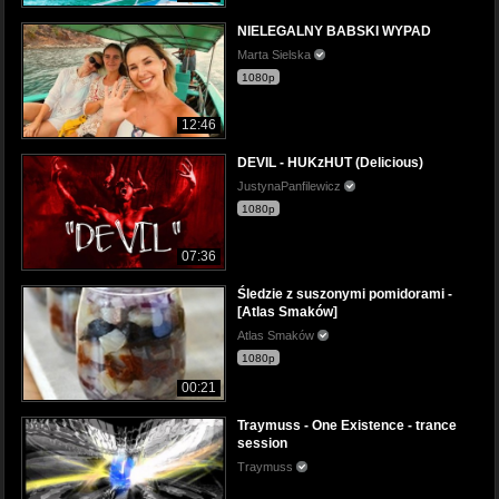
NIELEGALNY BABSKI WYPAD
Marta Sielska
1080p
12:46
DEVIL - HUKzHUT (Delicious)
JustynaPanfilewicz
1080p
07:36
Śledzie z suszonymi pomidorami -
[Atlas Smaków]
Atlas Smaków
1080p
00:21
Traymuss - One Existence - trance
session
Traymuss