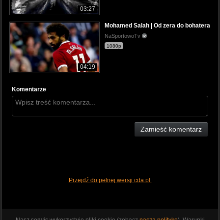
03:27
Mohamed Salah | Od zera do bohatera
NaSportowoTv
1080p
04:19
Komentarze
Zamieść komentarz
Przejdź do pełnej wersji cda.pl
Nasz serwis wykorzystuje pliki cookie (zobacz
naszą politykę
). Warunki