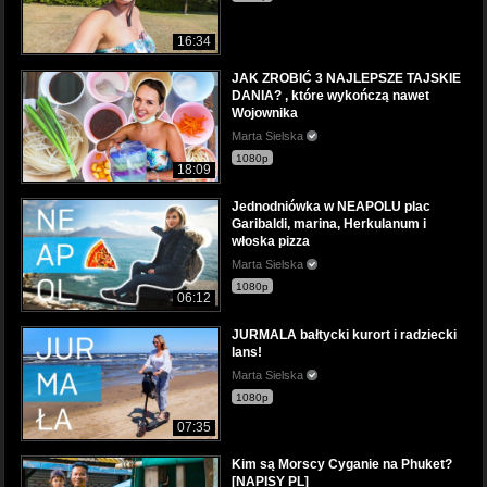
16:34
JAK ZROBIĆ 3 NAJLEPSZE TAJSKIE
DANIA? , które wykończą nawet
Wojownika
Marta Sielska
1080p
18:09
Jednodniówka w NEAPOLU plac
Garibaldi, marina, Herkulanum i
włoska pizza
Marta Sielska
1080p
06:12
JURMALA bałtycki kurort i radziecki
lans!
Marta Sielska
1080p
07:35
Kim są Morscy Cyganie na Phuket?
[NAPISY PL]