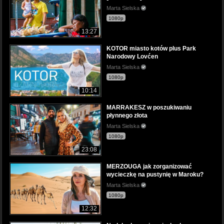
Marta Sielska
1080p
13:27
KOTOR miasto kotów plus Park
Narodowy Lovćen
Marta Sielska
1080p
10:14
MARRAKESZ w poszukiwaniu
płynnego złota
Marta Sielska
1080p
23:08
MERZOUGA jak zorganizować
wycieczkę na pustynię w Maroku?
Marta Sielska
1080p
12:32