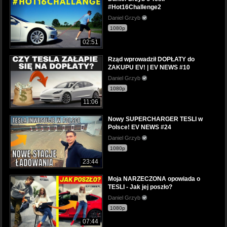
#Hot16Challenge2
Daniel Grzyb
1080p
02:51
Rząd wprowadził DOPŁATY do
ZAKUPU EV! | EV NEWS #10
Daniel Grzyb
1080p
11:06
Nowy SUPERCHARGER TESLI w
Polsce! EV NEWS #24
Daniel Grzyb
1080p
23:44
Moja NARZECZONA opowiada o
TESLI - Jak jej poszło?
Daniel Grzyb
1080p
07:44