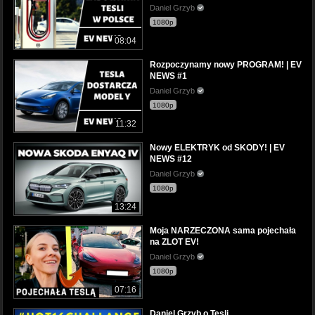
Daniel Grzyb
1080p
08:04
Rozpoczynamy nowy PROGRAM! | EV
NEWS #1
Daniel Grzyb
1080p
11:32
Nowy ELEKTRYK od SKODY! | EV
NEWS #12
Daniel Grzyb
1080p
13:24
Moja NARZECZONA sama pojechała
na ZLOT EV!
Daniel Grzyb
1080p
07:16
Daniel Grzyb o Tesli