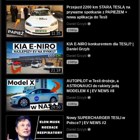
Przejazd 2200 km STARĄ TESLĄ na
prywatne spotkanie z PAPIEŻEM +
nowa aplikacja do Tesli
Daniel Grzyb
1080p
11:35
KIA E-NIRO konkurentem dla TESLI? |
Daniel Grzyb
Daniel Grzyb
1080p
21:18
AUTOPILOT w Tesli drożeje, a
ASTRONAUCI do rakiety jadą
MODELEM X | EV NEWS #8
Daniel Grzyb
1080p
28:50
Nowy SUPERCHARGER TESLI w
Polsce? | EV NEWS #2
Daniel Grzyb
1080p