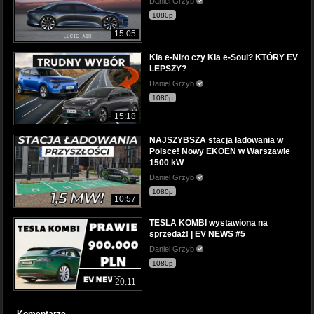
Daniel Grzyb
1080p
15:05
Kia e-Niro czy Kia e-Soul? KTÓRY EV
LEPSZY?
Daniel Grzyb
1080p
15:18
NAJSZYBSZA stacja ładowania w
Polsce! Nowy EKOEN w Warszawie
1500 kW
Daniel Grzyb
1080p
10:57
TESLA KOMBI wystawiona na
sprzedaż! | EV NEWS #5
Daniel Grzyb
1080p
20:11