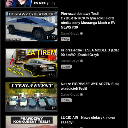
19:27
Pierwsze dostawy Tesli
CYBERTRUCK w tym roku! Ford
obniża ceny Mustanga Mach-e EV
NEWS #39
Daniel Grzyb
14:49
720p
Ile przejedzie TESLA MODEL 3 jadąc
90 km/h? | Daniel Grzyb
Daniel Grzyb
1080p
09:03
Nasze PIERWSZE WYDARZENIE dla
właścicieli Tesli!
Daniel Grzyb
1080p
08:16
LUCID AIR - Nowy elektryk, nowe
zasady!