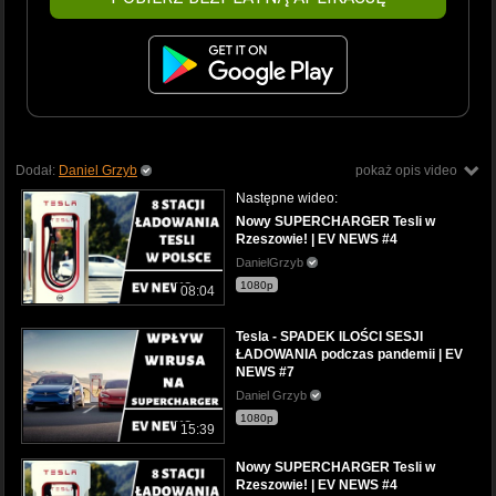
Dodał:
Daniel Grzyb
pokaż opis video
Następne wideo:
Nowy SUPERCHARGER Tesli w
Rzeszowie! | EV NEWS #4
DanielGrzyb
1080p
08:04
Tesla - SPADEK ILOŚCI SESJI
ŁADOWANIA podczas pandemii | EV
NEWS #7
Daniel Grzyb
1080p
15:39
Nowy SUPERCHARGER Tesli w
Rzeszowie! | EV NEWS #4