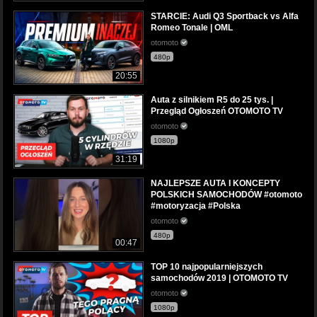
STARCIE: Audi Q3 Sportback vs Alfa
Romeo Tonale | OML
otomoto
480p
20:55
Auta z silnikiem R5 do 25 tys. |
Przegląd Ogłoszeń OTOMOTO TV
otomoto
1080p
31:19
NAJLEPSZE AUTA I KONCEPTY
POLSKICH SAMOCHODÓW #otomoto
#motoryzacja #Polska
otomoto
480p
00:47
TOP 10 najpopularniejszych
samochodów 2019 | OTOMOTO TV
otomoto
1080p