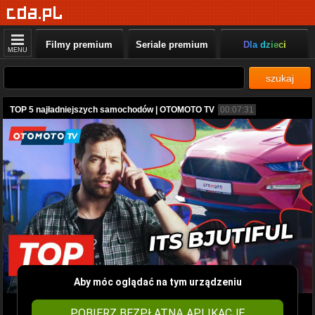
Filmy premium
Seriale premium
Dla dzieci
MENU
szukaj
TOP 5 najładniejszych samochodów | OTOMOTO TV
00:07:31
Aby móc oglądać na tym urządzeniu
POBIERZ BEZPŁATNĄ APLIKACJĘ