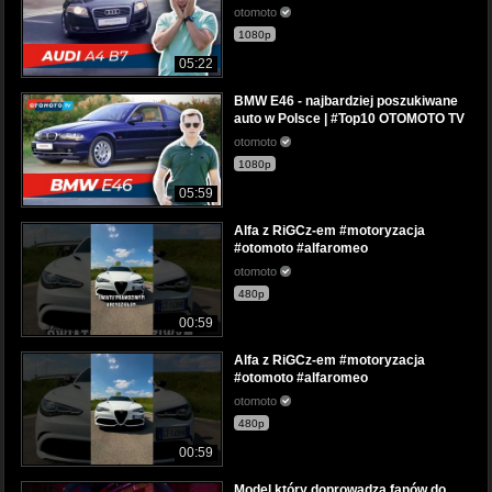
otomoto
1080p
05:22
BMW E46 - najbardziej poszukiwane
auto w Polsce | #Top10 OTOMOTO TV
otomoto
1080p
05:59
Alfa z RiGCz-em #motoryzacja
#otomoto #alfaromeo
otomoto
480p
00:59
Alfa z RiGCz-em #motoryzacja
#otomoto #alfaromeo
otomoto
480p
00:59
Model który doprowadza fanów do