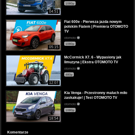
1080p
04:51
Fiat 600e - Pierwsza jazda nowym
polskim Fiatem | Premiera OTOMOTO
TV
otomoto
1080p
05:15
McCormick X7. 6 - Wypasiony jak
limuzyna | Ekstra OTOMOTO TV
otomoto
480p
12:07
Kia Venga - Przestronny maluch miło
zaskakuje! | Test OTOMOTO TV
otomoto
1080p
18:54
Komentarze