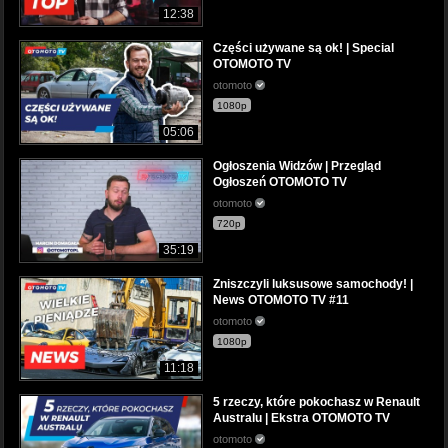
12:38
Części używane są ok! | Special
OTOMOTO TV
otomoto
1080p
05:06
Ogłoszenia Widzów | Przegląd
Ogłoszeń OTOMOTO TV
otomoto
720p
35:19
Zniszczyli luksusowe samochody! |
News OTOMOTO TV #11
otomoto
1080p
11:18
5 rzeczy, które pokochasz w Renault
Australu | Ekstra OTOMOTO TV
otomoto