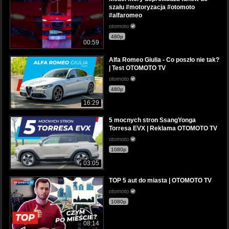
szału #motoryzacja #otomoto
#alfaromeo
otomoto
480p
00:59
Alfa Romeo Giulia - Co poszło nie tak?
| Test OTOMOTO TV
otomoto
480p
16:29
5 mocnych stron SsangYonga
Torresa EVX | Reklama OTOMOTO TV
otomoto
1080p
03:05
TOP 5 aut do miasta | OTOMOTO TV
otomoto
1080p
08:14