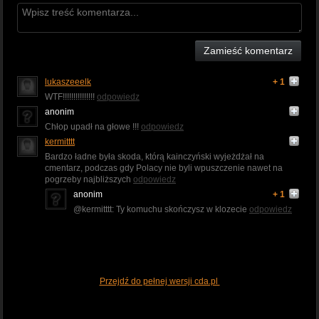
Zamieść komentarz
lukaszeeelk
+ 1
WTF!!!!!!!!!!!!!!!
odpowiedz
anonim
Chłop upadł na głowe !!!
odpowiedz
kermitttt
Bardzo ładne była skoda, którą kainczyński wyjeżdżał na
cmentarz, podczas gdy Polacy nie byli wpuszczenie nawet na
pogrzeby najbliższych
odpowiedz
anonim
+ 1
@kermitttt: Ty komuchu skończysz w klozecie
odpowiedz
Przejdź do pełnej wersji cda.pl