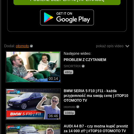
Dodał:
otomoto
pokaż opis video
Następne wideo:
PROBLEM Z CZYTANIEM
SHORTRIX
480p
00:14
BMW SERIA 5 F10 | F11 - każda
przyjemność ma swoją cenę | #TOP10
OTOMOTO TV
otomoto
1080p
06:46
AUDI A4 B7 - czy można kupić prestiż
za 14 000 zł? | #TOP10 OTOMOTO TV