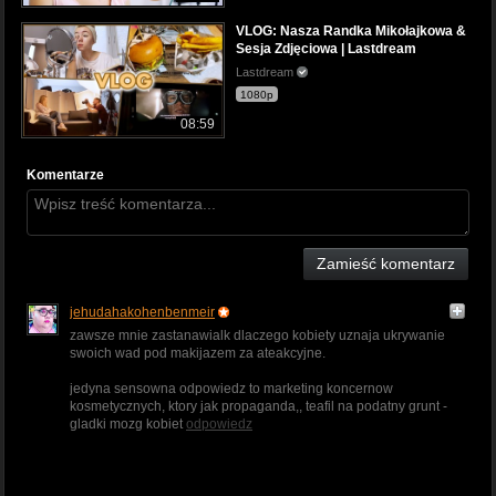
VLOG: Nasza Randka Mikołajkowa &
Sesja Zdjęciowa | Lastdream
Lastdream
1080p
08:59
Komentarze
Zamieść komentarz
jehudahakohenbenmeir
zawsze mnie zastanawialk dlaczego kobiety uznaja ukrywanie
swoich wad pod makijazem za ateakcyjne.
jedyna sensowna odpowiedz to marketing koncernow
kosmetycznych, ktory jak propaganda,, teafil na podatny grunt -
gladki mozg kobiet
odpowiedz