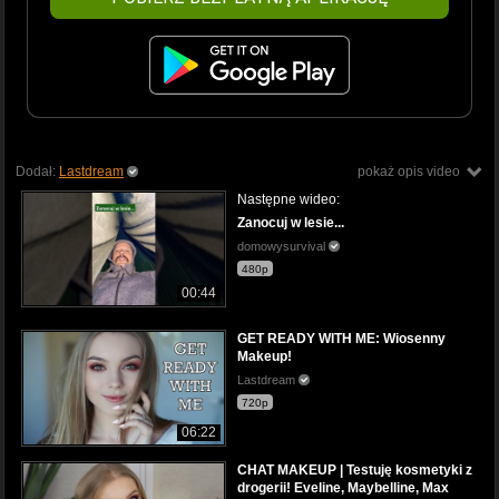
Dodał:
Lastdream
pokaż opis video
Następne wideo:
Zanocuj w lesie...
domowysurvival
480p
00:44
GET READY WITH ME: Wiosenny
Makeup!
Lastdream
720p
06:22
CHAT MAKEUP | Testuję kosmetyki z
drogerii! Eveline, Maybelline, Max