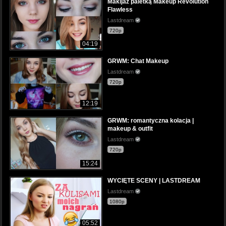
Makijaż paletką Makeup Revolution
Flawless
Lastdream
720p
04:19
GRWM: Chat Makeup
Lastdream
720p
12:19
GRWM: romantyczna kolacja |
makeup & outfit
Lastdream
720p
15:24
WYCIĘTE SCENY | LASTDREAM
Lastdream
1080p
05:52