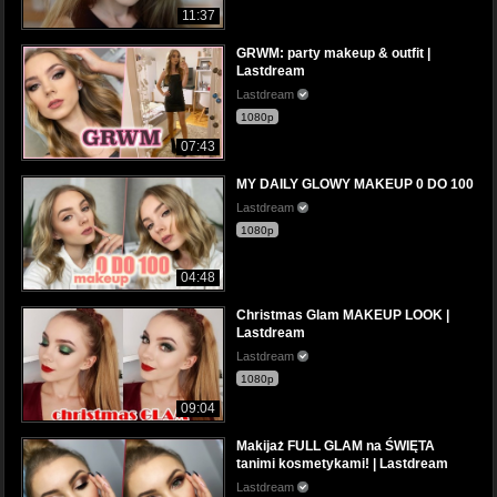
11:37
GRWM: party makeup & outfit |
Lastdream
Lastdream
1080p
07:43
MY DAILY GLOWY MAKEUP 0 DO 100
Lastdream
1080p
04:48
Christmas Glam MAKEUP LOOK |
Lastdream
Lastdream
1080p
09:04
Makijaż FULL GLAM na ŚWIĘTA
tanimi kosmetykami! | Lastdream
Lastdream