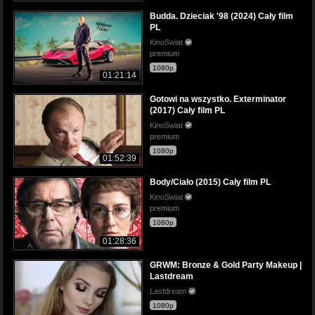
Budda. Dzieciak '98 (2024) Cały film
PL
KinoSwiat
premium
1080p
01:21:14
Gotowi na wszystko. Exterminator
(2017) Cały film PL
KinoSwiat
premium
1080p
01:52:39
Body/Ciało (2015) Cały film PL
KinoSwiat
premium
1080p
01:28:36
GRWM: Bronze & Gold Party Makeup |
Lastdream
Lastdream
1080p