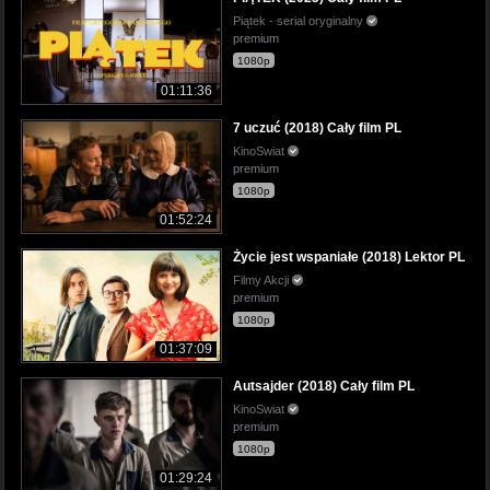
Piątek - serial oryginalny
premium
1080p
01:11:36
7 uczuć (2018) Cały film PL
KinoSwiat
premium
1080p
01:52:24
Życie jest wspaniałe (2018) Lektor PL
Filmy Akcji
premium
1080p
01:37:09
Autsajder (2018) Cały film PL
KinoSwiat
premium
1080p
01:29:24