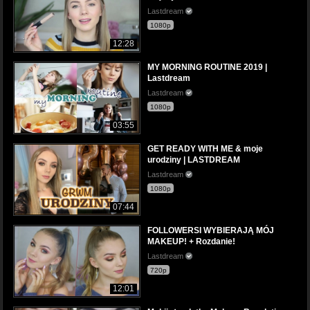
Lastdream
1080p
12:28
MY MORNING ROUTINE 2019 |
Lastdream
Lastdream
1080p
03:55
GET READY WITH ME & moje
urodziny | LASTDREAM
Lastdream
1080p
07:44
FOLLOWERSI WYBIERAJĄ MÓJ
MAKEUP! + Rozdanie!
Lastdream
720p
12:01