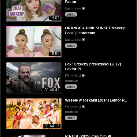
Factor
Lastdream
1080p
14:07
ORANGE & PINK SUNSET Makeup
Look | Lastdream
Lastdream
1080p
15:51
Fox: Grzechy przeszłości (2017)
Lektor PL
Filmy Akcji
premium
1080p
01:40:41
Wesele w Toskanii (2014) Lektor PL
Filmy Akcji
premium
1080p
01:44:13
PIĄTEK (2025) Cały film PL