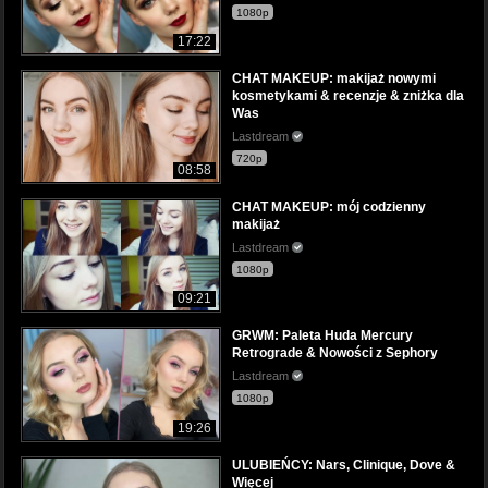
1080p
17:22
CHAT MAKEUP: makijaż nowymi
kosmetykami & recenzje & zniżka dla
Was
Lastdream
720p
08:58
CHAT MAKEUP: mój codzienny
makijaż
Lastdream
1080p
09:21
GRWM: Paleta Huda Mercury
Retrograde & Nowości z Sephory
Lastdream
1080p
19:26
ULUBIEŃCY: Nars, Clinique, Dove &
Więcej