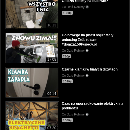
Co dziś robimy na budowie?
Co Dziś Robimy
1080p
16:13
Co nowego na placu boju? Mały
unboxing Zrób to sam
#domza150tysiecy.pl
Co Dziś Robimy
720p
17:08
Czarne klamki w białych drzwiach
Co Dziś Robimy
1080p
09:14
Czas na uporządkowanie elektryki na
poddaszu
Co Dziś Robimy
1080p
07:20