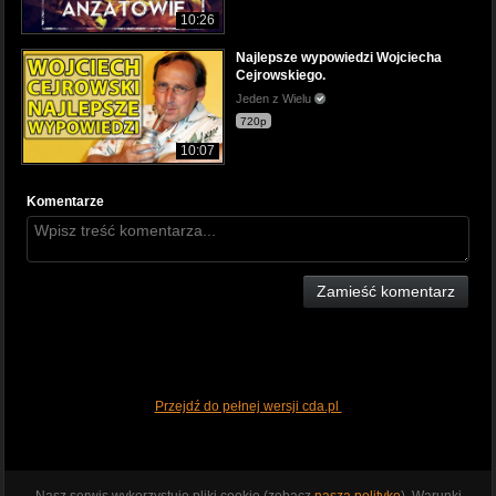
10:26
Najlepsze wypowiedzi Wojciecha
Cejrowskiego.
Jeden z Wielu
720p
10:07
Komentarze
Zamieść komentarz
Przejdź do pełnej wersji cda.pl
Nasz serwis wykorzystuje pliki cookie (zobacz
naszą politykę
). Warunki