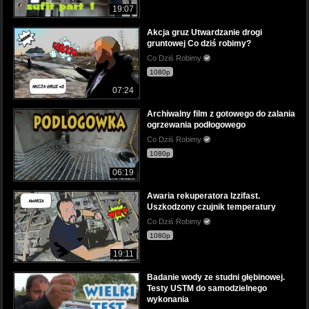
19:07
Akcja gruz Utwardzanie drogi
gruntowej Co dziś robimy?
Co Dziś Robimy
1080p
07:24
Archiwalny film z gotowego do zalania
ogrzewania podłogowego
Co Dziś Robimy
1080p
06:19
Awaria rekuperatora Izzifast.
Uszkodzony czujnik temperatury
Co Dziś Robimy
1080p
19:11
Badanie wody ze studni głębinowej.
Testy USTM do samodzielnego
wykonania