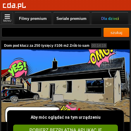
Filmy premium
Seriale premium
Dla dzieci
MENU
szukaj
Dom pod klucz za 250 tysięcy #106 m2 Zrób to sam
00:14:19
Aby móc oglądać na tym urządzeniu
POBIERZ BEZPŁATNĄ APLIKACJĘ