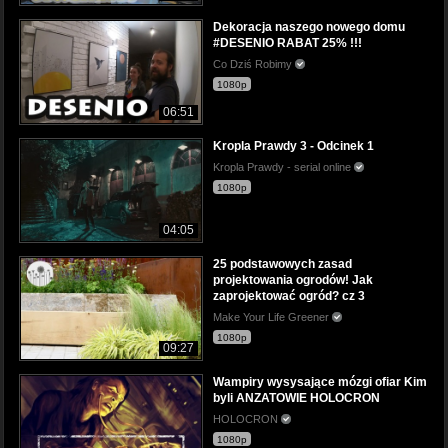
Dekoracja naszego nowego domu
#DESENIO RABAT 25% !!!
Co Dziś Robimy
1080p
06:51
Kropla Prawdy 3 - Odcinek 1
Kropla Prawdy - serial online
1080p
04:05
25 podstawowych zasad
projektowania ogrodów! Jak
zaprojektować ogród? cz 3
Make Your Life Greener
1080p
09:27
Wampiry wysysające mózgi ofiar Kim
byli ANZATOWIE HOLOCRON
HOLOCRON
1080p