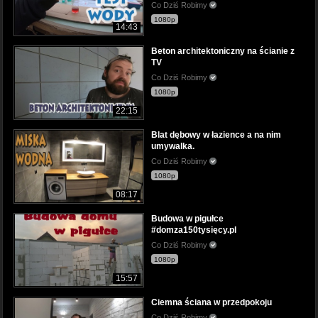
Co Dziś Robimy
1080p
14:43
Beton architektoniczny na ścianie z
TV
Co Dziś Robimy
1080p
22:15
Blat dębowy w łazience a na nim
umywalka.
Co Dziś Robimy
1080p
08:17
Budowa w pigułce
#domza150tysięcy.pl
Co Dziś Robimy
1080p
15:57
Ciemna ściana w przedpokoju
Co Dziś Robimy