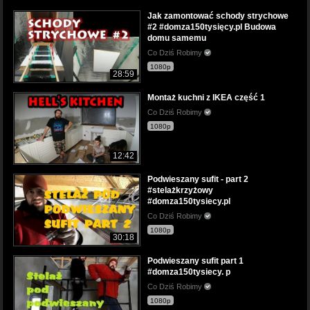
Jak zamontować schody strychowe
#2 #domza150tysięcy.pl Budowa
domu samemu
Co Dziś Robimy
1080p
28:59
Montaż kuchni z IKEA część 1
Co Dziś Robimy
1080p
12:42
Podwieszany sufit - part 2
#stelażkrzyżowy
#domza150tysiecy.pl
Co Dziś Robimy
1080p
30:18
Podwieszany sufit part 1
#domza150tysiecy. p
Co Dziś Robimy
1080p