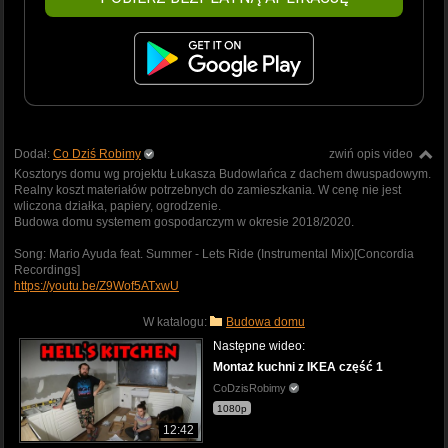
Dodał:
Co Dziś Robimy
zwiń opis video
Kosztorys domu wg projektu Łukasza Budowlańca z dachem dwuspadowym.
Realny koszt materiałów potrzebnych do zamieszkania. W cenę nie jest
wliczona działka, papiery, ogrodzenie.
Budowa domu systemem gospodarczym w okresie 2018/2020.
Song: Mario Ayuda feat. Summer - Lets Ride (Instrumental Mix)[Concordia
Recordings]
https://youtu.be/Z9Wof5ATxwU
W katalogu:
Budowa domu
Następne wideo:
Montaż kuchni z IKEA część 1
CoDzisRobimy
1080p
12:42