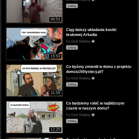
1080p
06:53
Ciąg dalszy układania kostki
brukowej Arkadia
Co Dziś Robimy
1080p
15:53
Co byśmy zmienili w domu z projektu
domza150tysięcy.pl?
Co Dziś Robimy
1080p
11:59
Co będziemy robić w najbliższym
czasie w naszym domu?
Co Dziś Robimy
1080p
12:25