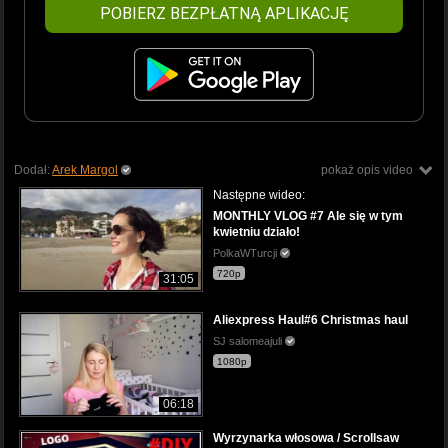
POBIERZ BEZPŁATNĄ APLIKACJĘ
Dodał:
Arek Margol
pokaż opis video
Następne wideo:
MONTHLY VLOG #7 Ale się w tym
kwietniu działo!
PolkaWTurcji
720p
31:05
Aliexpress Haul#6 Christmas haul
SJ salomeajuli
1080p
06:18
Wyrzynarka włosowa / Scrollsaw