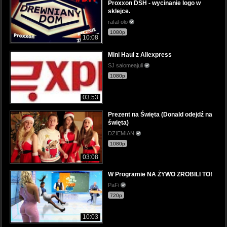
Proxxon DSH - wycinanie logo w
sklejce.
rafal-olo
1080p
10:08
Mini Haul z Aliexpress
SJ salomeajuli
1080p
03:53
Prezent na Święta (Donald odejdź na
święta)
DZIEMIAN
1080p
03:08
W Programie NA ŻYWO ZROBILI TO!
PaFi
720p
10:03