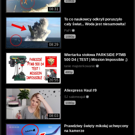
1080p
08:31
To co naukowcy odkryli poruszyło
cały świat... Woda jest niesamowita!
PaFi
1080p
08:29
Wiertarka stołowa PARKSIDE PTMB
500 D4 ( TEST ) Mission Impossible ;)
tanie majsterkowanie
480p
20:55
Aliexpress Haul #9
SJ salomeajuli
1080p
08:03
Prawdziwy święty mikołaj uchwycony
na kamerze