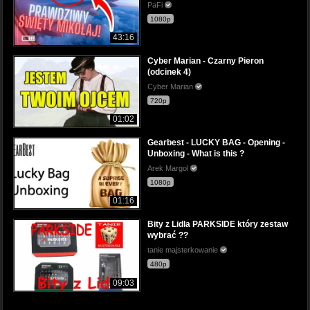
PaFi
1080p
43:16
Cyber Marian - Czarny Pieron
(odcinek 4)
Cyber Marian
720p
01:02
Gearbest - LUCKY BAG - Opening -
Unboxing - What is this ?
Arek Margol
1080p
01:16
Bity z Lidla PARKSIDE który zestaw
wybrać ??
tanie majsterkowanie
480p
09:03