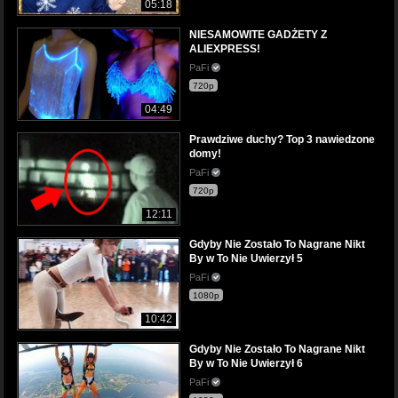
05:18
NIESAMOWITE GADŻETY Z
ALIEXPRESS!
PaFi
720p
04:49
Prawdziwe duchy? Top 3 nawiedzone
domy!
PaFi
720p
12:11
Gdyby Nie Zostało To Nagrane Nikt
By w To Nie Uwierzył 5
PaFi
1080p
10:42
Gdyby Nie Zostało To Nagrane Nikt
By w To Nie Uwierzył 6
PaFi