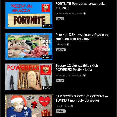
FORTNITE Pomysł na prezent dla
gracza :)
tanie majsterkowanie
480p
12:44
Proxxon DSH - wycinamy Puzzle ze
zdjęciem jako prezent.
rafal-olo
1080p
07:24
Zestaw 12 dłut rzeźbiarskich
POWERFIX Profi+ z Lidla
tanie majsterkowanie
480p
10:48
JAK SZYBKO ZROBIĆ PREZENT na
ŚWIĘTA? (pomysły dla niego)
Słodka Ada
1080p