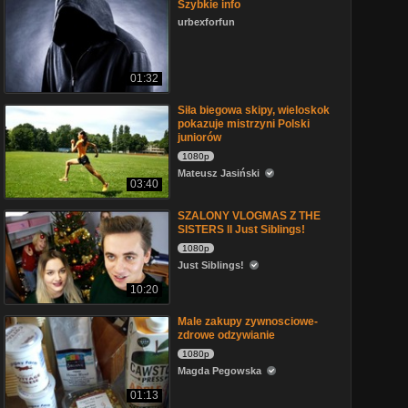
Szybkie info
urbexforfun
01:32
Siła biegowa skipy, wieloskok
pokazuje mistrzyni Polski
juniorów
1080p
Mateusz Jasiński
03:40
SZALONY VLOGMAS Z THE
SISTERS ll Just Siblings!
1080p
Just Siblings!
10:20
Male zakupy zywnosciowe-
zdrowe odzywianie
1080p
Magda Pegowska
01:13