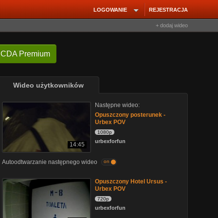
LOGOWANIE
REJESTRACJA
+ dodaj wideo
 CDA Premium
Wideo użytkowników
Następne wideo:
Opuszczony posterunek -
Urbex POV
1080p
urbexforfun
14:45
Autoodtwarzanie następnego wideo
on
Opuszczony Hotel Ursus -
Urbex POV
720p
urbexforfun