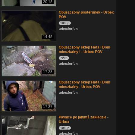
20:18
Opuszczony posterunek - Urbex
POV
1080p
urbexforfun
14:45
Opuszczony sklep Fiata i Dom
mieszkalny ! - Urbex POV
720p
urbexforfun
17:28
Opuszczony sklep Fiata i Dom
mieszkalny - Urbex POV
urbexforfun
17:27
Piwnice po jakimś zakładzie -
Urbex
1080p
urbexforfun