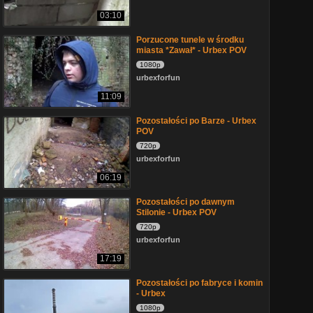
03:10
Porzucone tunele w środku
miasta *Zawał* - Urbex POV
1080p
urbexforfun
11:09
Pozostałości po Barze - Urbex
POV
720p
urbexforfun
06:19
Pozostałości po dawnym
Stilonie - Urbex POV
720p
urbexforfun
17:19
Pozostałości po fabryce i komin
- Urbex
1080p