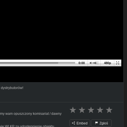
0:00
480p
 dystrybutorów!
żemy wam opuszczony komisariat / dawny
Embed
Zgłoś
ie WLKP za udostępnienie obiektu .