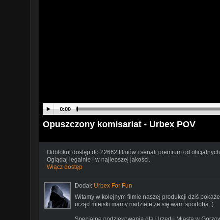
0:00
Opuszczony komisariat - Urbex POV
Odblokuj dostęp do 22662 filmów i seriali premium od oficjalnych
Oglądaj legalnie i w najlepszej jakości.
Włącz dostęp
Dodał:
Urbex For Fun
Witamy w kolejnym filmie naszej produkcji dziś poka
urząd miejski mamy nadzieje że się wam spodoba ;)
Specjalne podziękowania dla Urzędu Miasta w Gorzow