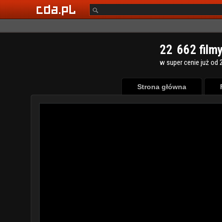
2
2
6
6
2
film
w super cenie już od 2
Strona główna