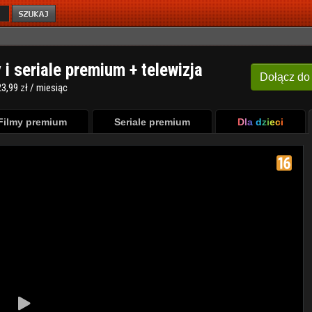
y i seriale premium + telewizja
Dołącz
do
3,99 zł / miesiąc
Filmy premium
Seriale premium
Dla dzieci