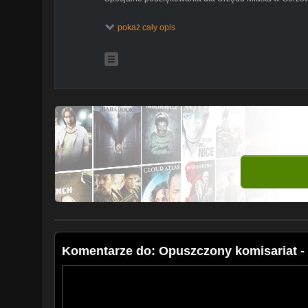
Sprawdź gdzie jeszcze możesz nas znaleźć :
pokaż cały opis
Facebook -
https://www.facebook.com/urbexforfunoffici
CDA -
https://www.cda.pl/urbexforfun
Insagram -
https://www.instagram.com/urbexforfun
Urban Exploration jest zajęciem niebezpiecznym, film n
dokumentalny. Autor nie ponosi odpowiedzialności z
nim wydarzeń.
Podczas eksploracji kieruję się zasadą Zabierz tylko zd
kradnę, nie dewastuję, w żaden sposób nie szkodzę 
#urbextoniewandalizm
Proszę o nie podawanie lokalizacji obietków !
#akcjalokalizacja
Komentarze do: Opuszczony komisariat -