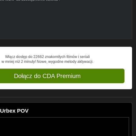
al
ie jest formą poradnika i ma charakter
a próby naśladowania przedstawionych w
Włącz dostęp do 22662 znakomitych filmów i seriali
jęcia, zostaw tylko odciski stóp, nie
w mniej niż 2 minuty! Nowe, wygodne metody aktywacji.
eksplorowanym obiektom.
Dołącz do CDA Premium
 Urbex POV