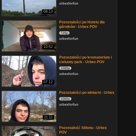
urbexforfun
08:13
Pozostałości po Hotelu dla
górników - Urbex POV
720p
urbexforfun
10:52
Pozostałości po krematorium i
ciekawy park - Urbex POV
1080p
urbexforfun
07:12
Pozostałości po winiarni - Urbex
1080p
urbexforfun
11:11
Pozostałość Stilonu - Urbex
POV