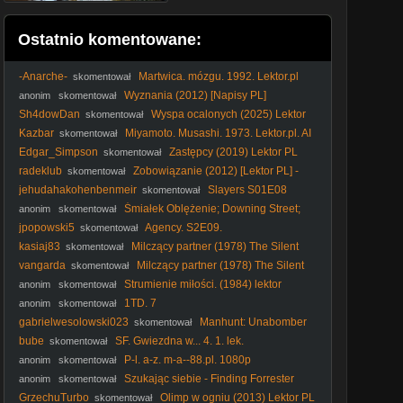
Ostatnio komentowane:
-Anarche-
Martwica. mózgu. 1992. Lektor.pl
skomentował
Wyznania (2012) [Napisy PL]
anonim
skomentował
Sh4dowDan
Wyspa ocalonych (2025) Lektor
skomentował
PL
Kazbar
Miyamoto. Musashi. 1973. Lektor.pl. AI
skomentował
Edgar_Simpson
Zastępcy (2019) Lektor PL
skomentował
radeklub
Zobowiązanie (2012) [Lektor PL] -
skomentował
The Liability
jehudahakohenbenmeir
Slayers S01E08
skomentował
Lektor PL
Śmiałek Oblężenie; Downing Street;
anonim
skomentował
(He Who Dares; Downing Street Siege, 2014)
jpopowski5
Agency. S2E09.
skomentował
kasiaj83
Milczący partner (1978) The Silent
skomentował
Partner [720p]
vangarda
Milczący partner (1978) The Silent
skomentował
Partner [720p]
Strumienie miłości. (1984) lektor
anonim
skomentował
1TD. 7
anonim
skomentował
gabrielwesolowski023
Manhunt: Unabomber
skomentował
Odcinek 1
bube
SF. Gwiezdna w... 4. 1. lek.
skomentował
P-l. a-z. m-a--88.pl. 1080p
anonim
skomentował
Szukając siebie - Finding Forrester
anonim
skomentował
(Dramat obyczajowy, 2000) lektor
GrzechuTurbo
Olimp w ogniu (2013) Lektor PL
skomentował