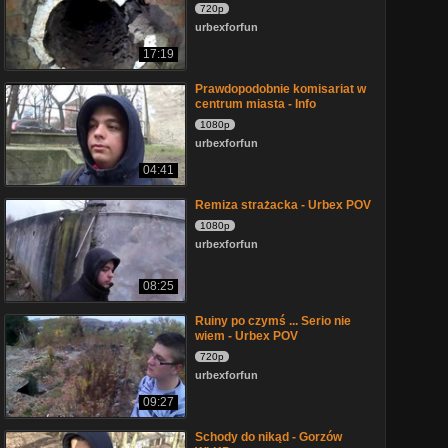
720p
urbexforfun
17:19
Prawdopodobnie komisariat w
centrum miasta - Info
1080p
urbexforfun
04:41
Remiza strażacka - Urbex POV
1080p
urbexforfun
08:25
Ruiny po czymś ... Serio nie
wiem - Urbex POV
720p
urbexforfun
09:27
Schody do nikąd - Gorzów