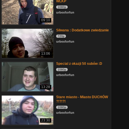
WLKP
1080p
urbexforfun
09:10
Silwana : Dodatkowe zwiedzanie
720p
urbexforfun
13:06
Special z okazji 50 subów :D
1080p
urbexforfun
13:28
Stare miasto - Miasto DUCHÓW
?!?!?!
1080p
urbexforfun
23:30