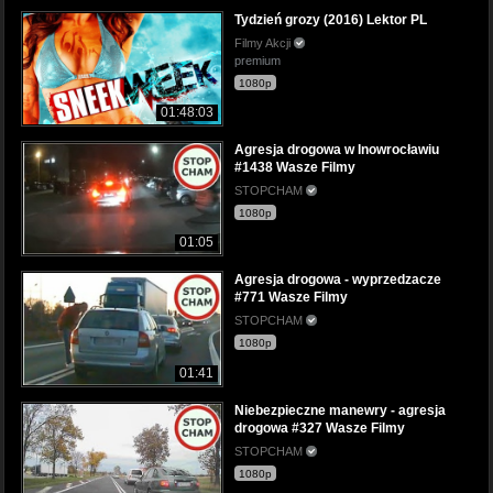
Tydzień grozy (2016) Lektor PL
Filmy Akcji
premium
1080p
01:48:03
Agresja drogowa w Inowrocławiu
#1438 Wasze Filmy
STOPCHAM
1080p
01:05
Agresja drogowa - wyprzedzacze
#771 Wasze Filmy
STOPCHAM
1080p
01:41
Niebezpieczne manewry - agresja
drogowa #327 Wasze Filmy
STOPCHAM
1080p