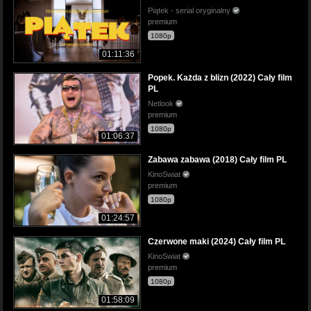
Piątek - serial oryginalny
premium
1080p
01:11:36
Popek. Każda z blizn (2022) Cały film
PL
Netlook
premium
1080p
01:06:37
Zabawa zabawa (2018) Cały film PL
KinoSwiat
premium
1080p
01:24:57
Czerwone maki (2024) Cały film PL
KinoSwiat
premium
1080p
01:58:09