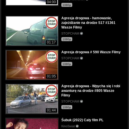
04:00
1080p
Agresja drogowa - hamowanie,
zajeżdżanie na drodze S17 #1361
Wasze Filmy
STOPCHAM
1080p
01:17
Agresja drogowa # 590 Wasze Filmy
STOPCHAM
1080p
01:05
Agresja drogowa - Wpycha się i robi
awanturę na drodze #805 Wasze
Filmy
STOPCHAM
1080p
01:44
Śubuk (2022) Cały film PL
KinoSwiat