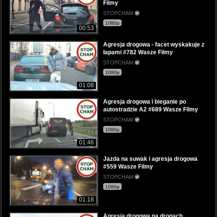
Filmy
STOPCHAM
1080p
00:53
Agresja drogowa - facet wyskakuje z
łapami #782 Wasze Filmy
STOPCHAM
1080p
01:08
Agresja drogowa i bieganie po
autostradzie A2 #689 Wasze Filmy
STOPCHAM
1080p
01:46
Jazda na suwak i agresja drogowa
#559 Wasze Filmy
STOPCHAM
1080p
01:18
Agresja drogowa na drogach