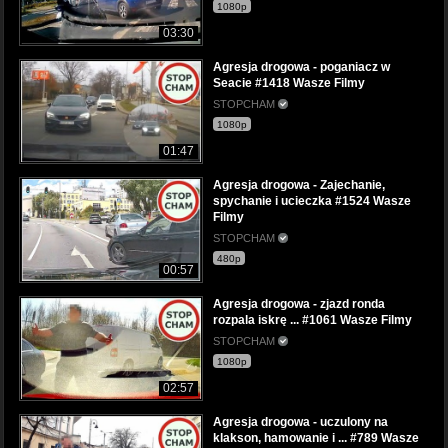
1080p
03:30
Agresja drogowa - poganiacz w
Seacie #1418 Wasze Filmy
STOPCHAM
1080p
01:47
Agresja drogowa - Zajechanie,
spychanie i ucieczka #1524 Wasze
Filmy
STOPCHAM
480p
00:57
Agresja drogowa - zjazd ronda
rozpala iskrę ... #1061 Wasze Filmy
STOPCHAM
1080p
02:57
Agresja drogowa - uczulony na
klakson, hamowanie i ... #789 Wasze