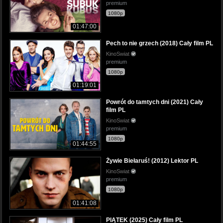
premium
1080p
01:47:00
Pech to nie grzech (2018) Cały film PL
KinoSwiat
premium
1080p
01:19:01
Powrót do tamtych dni (2021) Cały
film PL
KinoSwiat
premium
1080p
01:44:55
Żywie Biełaruś! (2012) Lektor PL
KinoSwiat
premium
1080p
01:41:08
PIĄTEK (2025) Cały film PL