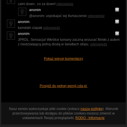
calm down.. co za down!
odpowiedz
anonim
@anonim: uspokajać się tlumaczenie
odpowiedz
anonim
kamdałn ciapak
odpowiedz
anonim
JPRDL. Sensacja! Wkrótce tumany zaczną wrzucać filmiki z autem
z niedziałającą jedną diodą w światłach stopu.
odpowiedz
Pokaż więcej komentarzy
Przejdź do pełnej wersji cda.pl
Nasz serwis wykorzystuje pliki cookie (zobacz
naszą politykę
). Warunki
przechowywania lub dostępu do plików cookies możesz zmienić w
ustawieniach Twojej przeglądarki.
RODO - Informacje