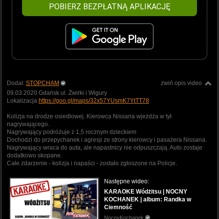
POBIERZ BEZPŁATNĄ APLIKACJĘ
Dodał:
STOPCHAM
zwiń opis video
09.03.2020 Gdańsk ul. Żwirki i Wigury
Lokalizacja
https://goo.gl/maps/32x57YUsmK7YtTT78
Kolizja na drodze osiedlowej. Kierowca Nissana wjeżdża w tył
nagrywającego.
Nagrywający podróżuje z 1,5 rocznym dzieckiem
Dochodzi do przepychanek i agresji ze strony kierowcy i pasażera Nissana.
Nagrywający wraca do auta, ale napastnicy nie odpuszczają. Auto zostaje
dodatkowo skopane.
Całe zdarzenie - kolizja i napaści - zostało zgłoszone na Policje.
Następne wideo:
KARAOKE Wódżitsu | NOCNY
KOCHANEK | album: Randka w
Ciemność
NocnyKochanek