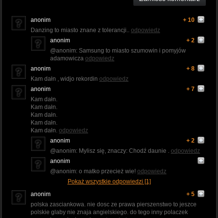
anonim
+ 10
Danzing to miasto znane z tolerancji..
odpowiedz
anonim
+ 2
@anonim: Samsung to miasto szumowin i pomyjów
adamowicza
odpowiedz
anonim
+ 8
Kam dałn , widjo rekordin
odpowiedz
anonim
+ 7
Kam dałn.
Kam dałn.
Kam dałn.
Kam dałn.
Kam dałn.
odpowiedz
anonim
+ 2
@anonim: Mylisz się, znaczy: Chodź daunie .
odpowiedz
anonim
@anonim: o matko przecież wie!
odpowiedz
Pokaż wszystkie odpowiedzi [1]
anonim
+ 5
polska zasciankowa. nie dosc ze prawa pierszenstwo to jeszce
polskie glaby nie znaja angielskiego. do tego inny polaczek