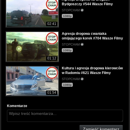
Bydgoszczy #544 Wasze Filmy
STOPCHAM
1080p
02:41
Agresja drogowa cwaniaka
omijającego korek #704 Wasze Filmy
STOPCHAM
1080p
01:12
Kultura i agresja drogowa kierowców
w Radomiu #621 Wasze Filmy
STOPCHAM
1080p
01:54
Komentarze
Zamieść komentarz