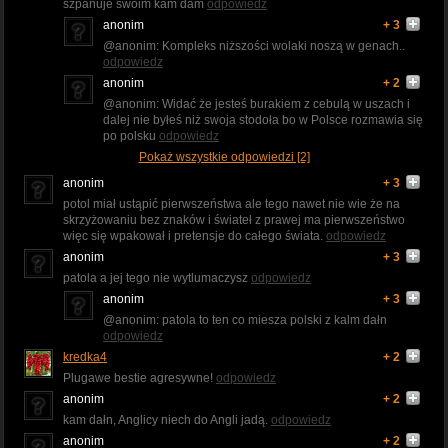
szpanuje swoim kam dam
odpowiedz
anonim
+ 3
@anonim: Kompleks niższości wolaki noszą w genach..
odpowiedz
anonim
+ 2
@anonim: Widać że jesteś burakiem z cebulą w uszach i
dalej nie byłeś niż swoja stodoła bo w Polsce rozmawia się
po polsku
odpowiedz
Pokaż wszystkie odpowiedzi [2]
anonim
+ 3
potol miał ustąpić pierwszeństwa ale tego nawet nie wie że na
skrzyżowaniu bez znaków i świateł z prawej ma pierwszeństwo
więc się wpakował i pretensje do całego świata.
odpowiedz
anonim
+ 3
patola a jej tego nie wytlumaczysz
odpowiedz
anonim
+ 3
@anonim: patola to ten co miesza polski z kalm dałn
odpowiedz
kredka4
+ 2
Plugawe bestie agresywne!
odpowiedz
anonim
+ 2
kam dałn, Anglicy niech do Angli jadą.
odpowiedz
anonim
+ 2