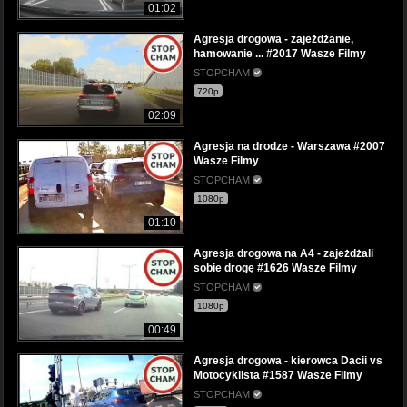
01:02
Agresja drogowa - zajeżdżanie,
hamowanie ... #2017 Wasze Filmy
STOPCHAM
720p
02:09
Agresja na drodze - Warszawa #2007
Wasze Filmy
STOPCHAM
1080p
01:10
Agresja drogowa na A4 - zajeżdżali
sobie drogę #1626 Wasze Filmy
STOPCHAM
1080p
00:49
Agresja drogowa - kierowca Dacii vs
Motocyklista #1587 Wasze Filmy
STOPCHAM