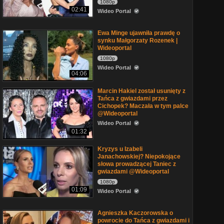
1080p
02:41
Wideo Portal
Ewa Minge ujawniła prawdę o
synku Małgorzaty Rozenek |
Wideoportal
1080p
Wideo Portal
04:06
Marcin Hakiel został usunięty z
Tańca z gwiazdami przez
Cichopek? Maczała w tym palce
@Wideoportal
Wideo Portal
01:32
Kryzys u Izabeli
Janachowskiej? Niepokojące
słowa prowadzącej Taniec z
gwiazdami @Wideoportal
1080p
01:09
Wideo Portal
Agnieszka Kaczorowska o
powrocie do Tańca z gwiazdami i