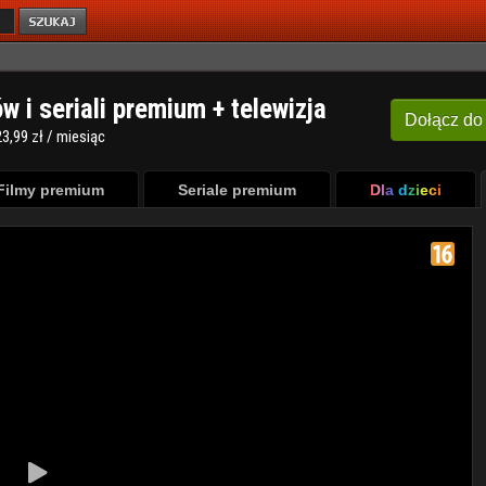
ów i seriali premium + telewizja
Dołącz
do
3,99 zł / miesiąc
Filmy premium
Seriale premium
Dla dzieci