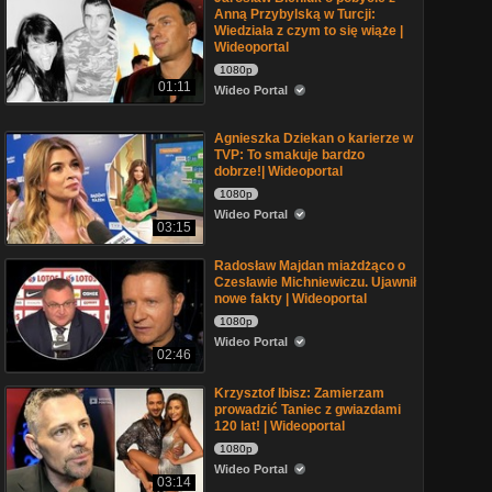
Anną Przybylską w Turcji:
Wiedziała z czym to się wiąże |
Wideoportal
1080p
01:11
Wideo Portal
Agnieszka Dziekan o karierze w
TVP: To smakuje bardzo
dobrze!| Wideoportal
1080p
Wideo Portal
03:15
Radosław Majdan miażdżąco o
Czesławie Michniewiczu. Ujawnił
nowe fakty | Wideoportal
1080p
Wideo Portal
02:46
Krzysztof Ibisz: Zamierzam
prowadzić Taniec z gwiazdami
120 lat! | Wideoportal
1080p
Wideo Portal
03:14