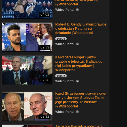
Brzozowski ujawnił prawdę
@Wideoportal
Wideo Portal
04:02
Robert El Gendy ujawnił prawdę
o odejściu z Pytania na
śniadanie | Wideoportal
1080p
Wideo Portal
02:39
Karol Strasburger ujawnił
prawdę o telewizji: Trafiają do
niej ludzie przypadkowi |
Wideoportal
1080p
02:20
Wideo Portal
Karol Strasburger ujawnił nowe
fakty o Jerzym Stuhrze: Znam
jego problemy. To niełatwe
@Wideoportal
Wideo Portal
03:32
Jarosław Bieniuk o pobycie z