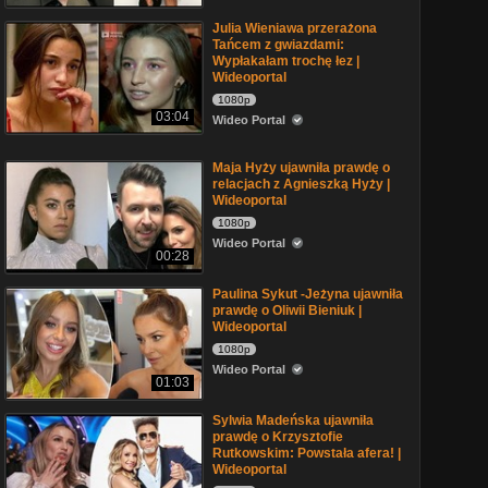
Julia Wieniawa przerażona
Tańcem z gwiazdami:
Wypłakałam trochę łez |
Wideoportal
1080p
03:04
Wideo Portal
Maja Hyży ujawniła prawdę o
relacjach z Agnieszką Hyży |
Wideoportal
1080p
Wideo Portal
00:28
Paulina Sykut -Jeżyna ujawniła
prawdę o Oliwii Bieniuk |
Wideoportal
1080p
Wideo Portal
01:03
Sylwia Madeńska ujawniła
prawdę o Krzysztofie
Rutkowskim: Powstała afera! |
Wideoportal