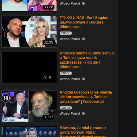
Wideo Portal
03:26
TYLKO U NAS: Emil Stępień
ujawnił prawdę o Dodzie |
Wideoportal
1080p
Wideo Portal
02:03
Angelika Mucha o Oliwii Bieniuk
w Tańcu z gwiazdami:
Zazdroszczę i kibicuję |
Wideoportal
1080p
01:51
Wideo Portal
Andrzej Grabowski nie obawia
się koronawirusa w Tańcu z
gwiazdami? | Wideoportal
1080p
Wideo Portal
01:37
Mówiono, że miał romans z
Edytą Górniak. Rafał