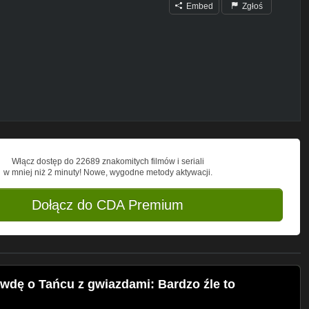
Embed
Zgłoś
 życiu, w którym stracił pracę, został
ystąpił w dwóch telewizyjnych show -
 z nich dobrze wspomina.
Włącz dostęp do 22689 znakomitych filmów i seriali
w mniej niż 2 minuty! Nowe, wygodne metody aktywacji.
 słodycze i żarłam na korkach
Dołącz do CDA Premium
 traktowana w szkole?
awdę o Tańcu z gwiazdami: Bardzo źle to