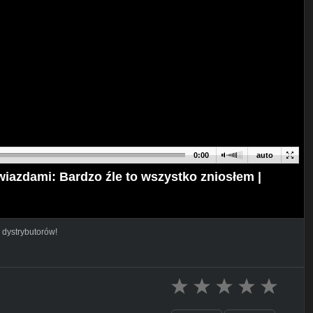
0:00
auto
wiazdami: Bardzo źle to wszystko zniosłem |
 dystrybutorów!