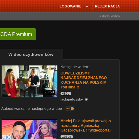
LOGOWANIE
REJESTRACJA
+ dodaj wideo
 CDA Premium
Wideo użytkowników
Następne wideo:
ODWIEDZILIŚMY
NAJBARDZIEJ ZNANEGO
KUCHARZA NA POLSKIM
YouTube!!!
23:59
480p
jackgadovsky
Autoodtwarzanie następnego wideo
on
Maciej Pela ujawnił prawdę o
rozstaniu z Agnieszką
Kaczorowską @Wideoportal
1080p