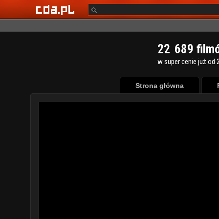
2
2
6
8
9
film
w super cenie już od 2
Strona główna