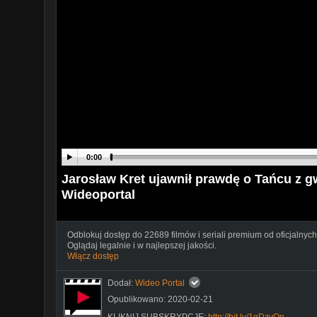
0:00
Jarosław Kret ujawnił prawdę o Tańcu z g
Wideoportal
Odblokuj dostęp do 22689 filmów i seriali premium od oficjalnych
Oglądaj legalnie i w najlepszej jakości.
Włącz dostęp
Dodał:
Wideo Portal
Opublikowano: 2020-02-21
KLIKNIJ SUBSKRYPCJĘ:
http://bit.ly/1qDzvOn