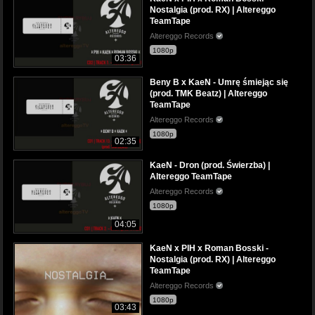
Nostalgia (prod. RX) | Altereggo
TeamTape
Altereggo Records
1080p
03:36
Beny B x KaeN - Umrę śmiejąc się
(prod. TMK Beatz) | Altereggo
TeamTape
Altereggo Records
1080p
02:35
KaeN - Dron (prod. Świerzba) |
Altereggo TeamTape
Altereggo Records
1080p
04:05
KaeN x PIH x Roman Bosski -
Nostalgia (prod. RX) | Altereggo
TeamTape
Altereggo Records
1080p
03:43