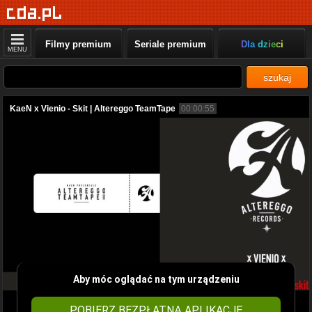
Filmy premium
Seriale premium
Dla dzieci
MENU
szukaj
KaeN x Vienio - Skit | Altereggo TeamTape
00:00:55
Aby móc oglądać na tym urządzeniu
POBIERZ BEZPŁATNĄ APLIKACJĘ