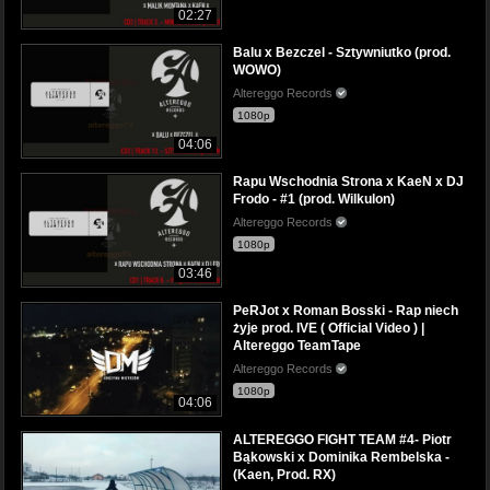
02:27
Balu x Bezczel - Sztywniutko (prod.
WOWO)
Altereggo Records
1080p
04:06
Rapu Wschodnia Strona x KaeN x DJ
Frodo - #1 (prod. Wilkulon)
Altereggo Records
1080p
03:46
PeRJot x Roman Bosski - Rap niech
żyje prod. IVE ( Official Video ) |
Altereggo TeamTape
Altereggo Records
1080p
04:06
ALTEREGGO FIGHT TEAM #4- Piotr
Bąkowski x Dominika Rembelska -
(Kaen, Prod. RX)