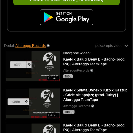
Dodał:
Altereggo Records
pokaż opis video
Następne wideo:
KaeN x Balu x Beny B - Bagno (prod.
RX) | Altereggo TeamTape
AltereggoRecords
480p
03:43
KaeN x Sylwia Dynek x Kizo x Kaszub
- Gdzie nie spojrzę (prod. Juicy) |
Altereggo TeamTape
Altereggo Records
1080p
04:23
KaeN x Balu x Beny B - Bagno (prod.
RX) | Altereggo TeamTape