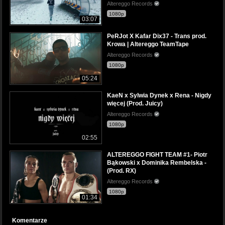
Altereggo Records
1080p
03:07
PeRJot X Kafar Dix37 - Trans prod.
Krowa | Altereggo TeamTape
Altereggo Records
1080p
05:24
KaeN x Sylwia Dynek x Rena - Nigdy
więcej (Prod. Juicy)
Altereggo Records
1080p
02:55
ALTEREGGO FIGHT TEAM #1- Piotr
Bąkowski x Dominika Rembelska -
(Prod. RX)
Altereggo Records
1080p
01:34
Komentarze