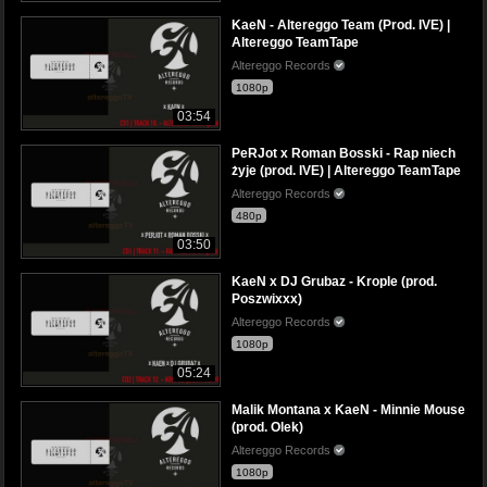
KaeN - Altereggo Team (Prod. IVE) |
Altereggo TeamTape
Altereggo Records
1080p
03:54
PeRJot x Roman Bosski - Rap niech
żyje (prod. IVE) | Altereggo TeamTape
Altereggo Records
480p
03:50
KaeN x DJ Grubaz - Krople (prod.
Poszwixxx)
Altereggo Records
1080p
05:24
Malik Montana x KaeN - Minnie Mouse
(prod. Olek)
Altereggo Records
1080p