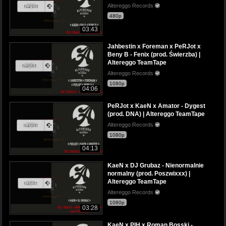
Altereggo Records
480p
03:43
Jahbestin x Foreman x PeRJot x
Beny B - Fenix (prod. Świerzba) |
Altereggo TeamTape
Altereggo Records
1080p
04:06
PeRJot x KaeN x Amator - Dygest
(prod. DNA) | Altereggo TeamTape
Altereggo Records
1080p
04:13
KaeN x DJ Grubaz - Nienormalnie
normalny (prod. Poszwixxx) |
Altereggo TeamTape
Altereggo Records
1080p
03:28
KaeN x PIH x Roman Bosski -