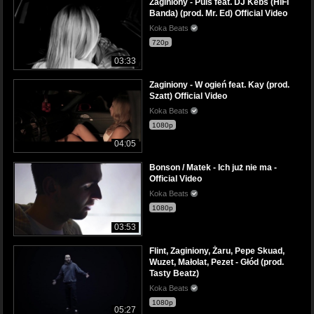
Zaginiony - Puls feat. DJ Kebs (HIFI
Banda) (prod. Mr. Ed) Official Video
Koka Beats
720p
03:33
Zaginiony - W ogień feat. Kay (prod.
Szatt) Official Video
Koka Beats
1080p
04:05
Bonson / Matek - Ich już nie ma -
Official Video
Koka Beats
1080p
03:53
Flint, Zaginiony, Żaru, Pepe Skuad,
Wuzet, Małolat, Pezet - Głód (prod.
Tasty Beatz)
Koka Beats
1080p
05:27