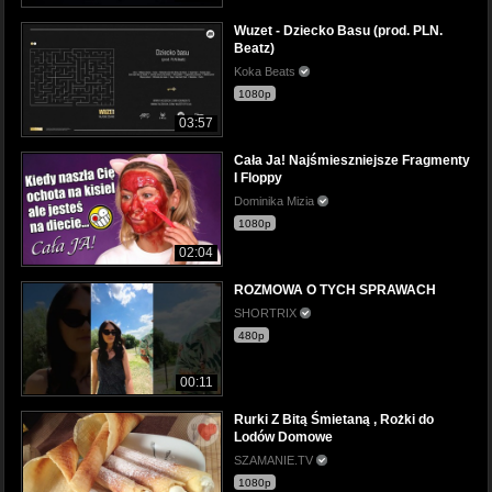
Wuzet - Dziecko Basu (prod. PLN.
Beatz)
Koka Beats
1080p
03:57
Cała Ja! Najśmieszniejsze Fragmenty
I Floppy
Dominika Mizia
1080p
02:04
ROZMOWA O TYCH SPRAWACH
SHORTRIX
480p
00:11
Rurki Z Bitą Śmietaną , Rożki do
Lodów Domowe
SZAMANIE.TV
1080p