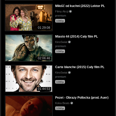
Miłość od kuchni (2022) Lektor PL
Filmy Akcji
premium
1080p
01:29:08
Miasto 44 (2014) Cały film PL
KinoSwiat
premium
1080p
02:06:46
Carte blanche (2015) Cały film PL
KinoSwiat
premium
1080p
01:44:53
Pezet - Obrazy Pollocka (prod. Auer)
Koka Beats
1080p