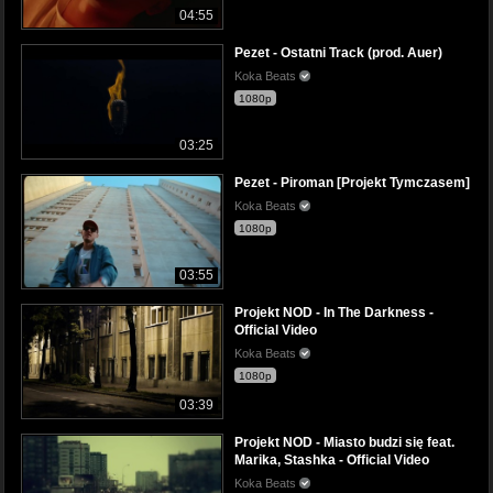
04:55
Pezet - Ostatni Track (prod. Auer)
Koka Beats
1080p
03:25
Pezet - Piroman [Projekt Tymczasem]
Koka Beats
1080p
03:55
Projekt NOD - In The Darkness -
Official Video
Koka Beats
1080p
03:39
Projekt NOD - Miasto budzi się feat.
Marika, Stashka - Official Video
Koka Beats