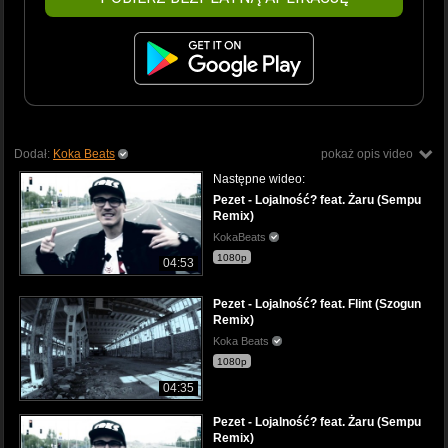
Dodał:
Koka Beats
pokaż opis video
Następne wideo:
Pezet - Lojalność? feat. Żaru (Sempu
Remix)
KokaBeats
1080p
04:53
Pezet - Lojalność? feat. Flint (Szogun
Remix)
Koka Beats
1080p
04:35
Pezet - Lojalność? feat. Żaru (Sempu
Remix)