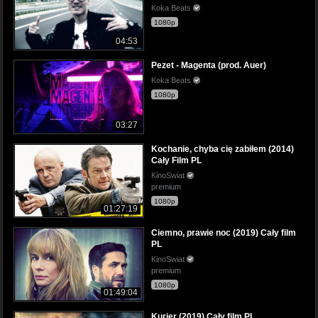
Koka Beats
1080p
04:53
Pezet - Magenta (prod. Auer)
Koka Beats
1080p
03:27
Kochanie, chyba cię zabiłem (2014)
Cały Film PL
KinoSwiat
premium
1080p
01:27:19
Ciemno, prawie noc (2019) Cały film
PL
KinoSwiat
premium
1080p
01:49:04
Kurier (2019) Cały film PL