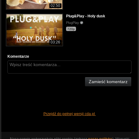
02:50
Plug&Play - Holy dusk
PlugPlay
720p
03:26
Komentarze
Zamieść komentarz
Przejdź do pełnej wersji cda.pl
Nasz serwis wykorzystuje pliki cookie (zobacz
naszą politykę
). Warunki