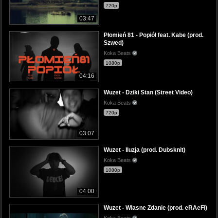
720p
03:47
Płomień 81 - Popiół feat. Kabe (prod.
Szwed)
Koka Beats
1080p
04:16
Wuzet - Dziki Stan (Street Video)
Koka Beats
720p
03:07
Wuzet - Iluzja (prod. Dubsknit)
Koka Beats
1080p
04:00
Wuzet - Własne Zdanie (prod. eRAeFI)
Koka Beats