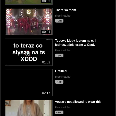
08:33
Thats so mem.
theminetube
720p
00:04
Typowe kiedy jestem na ts i
jednocześnie gram w Osu!.
theminetube
720p
01:02
Untitled
theminetube
720p
02:17
you are not allowed to wear this
theminetube
480p