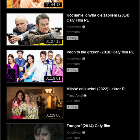
01:44:13
Kochanie, chyba cię zabiłem (2014)
Cały Film PL
KinoSwiat
premium
1080p
01:27:19
Pech to nie grzech (2018) Cały film PL
KinoSwiat
premium
1080p
01:19:01
Miłość od kuchni (2022) Lektor PL
Filmy Akcji
premium
1080p
01:29:08
Fotograf (2014) Cały film
KinoSwiat
premium