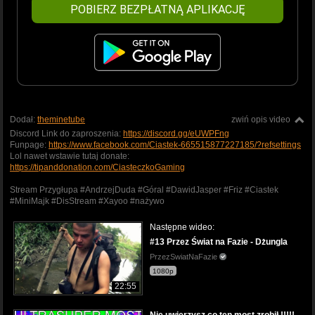
POBIERZ BEZPŁATNĄ APLIKACJĘ
Dodał:
theminetube
zwiń opis video
Discord Link do zaproszenia:
https://discord.gg/eUWPFng
Funpage:
https://www.facebook.com/Ciastek-665515877227185/?refsettings
Lol nawet wstawie tutaj donate:
https://tipanddonation.com/CiasteczkoGaming
Stream Przygłupa #AndrzejDuda #Góral #DawidJasper #Friz #Ciastek
#MiniMajk #DisStream #Xayoo #nażywo
Następne wideo:
#13 Przez Świat na Fazie - Dżungla
PrzezSwiatNaFazie
1080p
22:55
Nie uwierzysz co ten most zrobił !!!!!