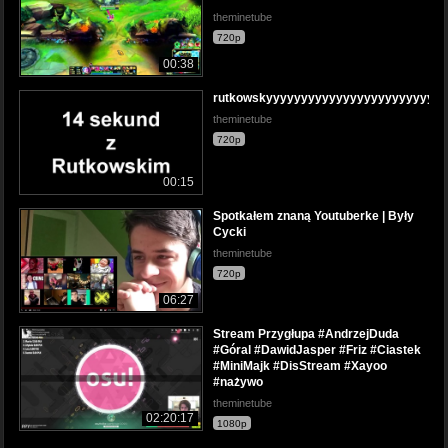
theminetube
720p
00:38
rutkowskyyyyyyyyyyyyyyyyyyyyyyyyy
theminetube
720p
00:15
Spotkałem znaną Youtuberke | Były
Cycki
theminetube
720p
06:27
Stream Przygłupa #AndrzejDuda
#Góral #DawidJasper #Friz #Ciastek
#MiniMajk #DisStream #Xayoo
#nażywo
theminetube
02:20:17
1080p