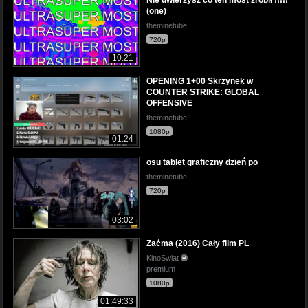
(one)
theminetube
720p
10:21
OPENING 1+00 Skrzynek w
COUNTER STRIKE: GLOBAL
OFFENSIVE
theminetube
1080p
01:24
osu tablet graficzny dzień po
theminetube
720p
03:02
Zaćma (2016) Cały film PL
KinoSwiat
premium
1080p
01:49:33