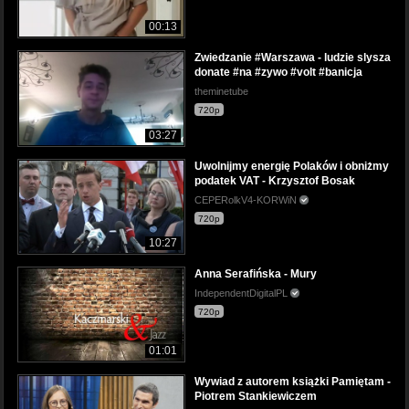
00:13
Zwiedzanie #Warszawa - ludzie slysza
donate #na #zywo #volt #banicja
theminetube
720p
03:27
Uwolnijmy energię Polaków i obniżmy
podatek VAT - Krzysztof Bosak
CEPERolkV4-KORWiN
720p
10:27
Anna Serafińska - Mury
IndependentDigitalPL
720p
01:01
Wywiad z autorem książki Pamiętam -
Piotrem Stankiewiczem