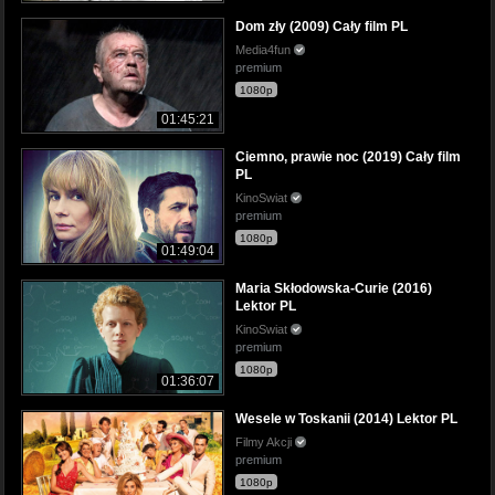
Dom zły (2009) Cały film PL
Media4fun
premium
1080p
01:45:21
Ciemno, prawie noc (2019) Cały film
PL
KinoSwiat
premium
1080p
01:49:04
Maria Skłodowska-Curie (2016)
Lektor PL
KinoSwiat
premium
1080p
01:36:07
Wesele w Toskanii (2014) Lektor PL
Filmy Akcji
premium
1080p