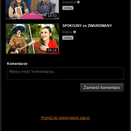
Gazeta.pl
1080p
18:53
SPOKOJNY vs ZWARIOWANY
Waksy
1080p
08:18
Komentarze
Zamieść komentarz
Przejdź do pełnej wersji cda.pl