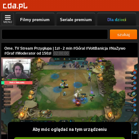
Filmy premium
Seriale premium
Dla dzieci
MENU
szukaj
Ome. TV Stream Przygłupa | 1zł - 2 min #Góral #VoltBanicja #NaZywo
#Graf #Moderator od 150zł
02:00:00
Aby móc oglądać na tym urządzeniu