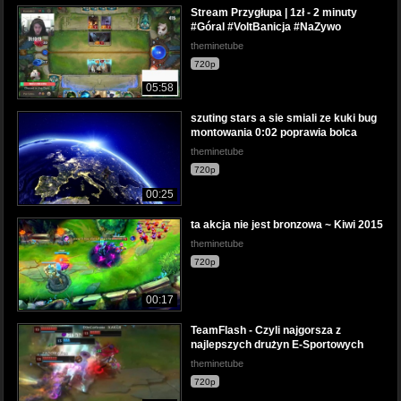
Stream Przygłupa | 1zł - 2 minuty
#Góral #VoltBanicja #NaZywo
theminetube
720p
05:58
szuting stars a sie smiali ze kuki bug
montowania 0:02 poprawia bolca
theminetube
720p
00:25
ta akcja nie jest bronzowa ~ Kiwi 2015
theminetube
720p
00:17
TeamFlash - Czyli najgorsza z
najlepszych drużyn E-Sportowych
theminetube
720p