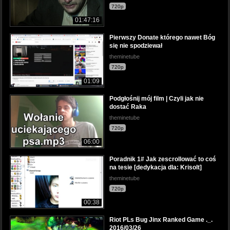
720p
01:47:16
Pierwszy Donate którego nawet Bóg
się nie spodziewał
theminetube
720p
01:09
Podgłośnij mój film | Czyli jak nie
dostać Raka
theminetube
720p
06:00
Poradnik 1# Jak zescrollować to coś
na tesie [dedykacja dla: Krisolt]
theminetube
720p
00:38
Riot PLs Bug Jinx Ranked Game ._.
2016/03/26