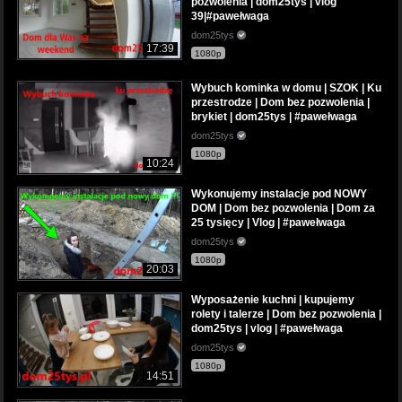
pozwolenia | dom25tys | vlog
39|#pawełwaga
dom25tys
17:39
1080p
Wybuch kominka w domu | SZOK | Ku
przestrodze | Dom bez pozwolenia |
brykiet | dom25tys | #pawełwaga
dom25tys
1080p
10:24
Wykonujemy instalacje pod NOWY
DOM | Dom bez pozwolenia | Dom za
25 tysięcy | Vlog | #pawełwaga
dom25tys
1080p
20:03
Wyposażenie kuchni | kupujemy
rolety i talerze | Dom bez pozwolenia |
dom25tys | vlog | #pawełwaga
dom25tys
1080p
14:51