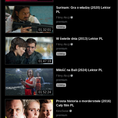
Surinam: Gra o władzę (2020) Lektor
PL
Filmy Akcji
premium
1080p
01:32:01
W świetle dnia (2013) Lektor PL
Filmy Akcji
premium
1080p
01:47:19
Miłość na Bali (2024) Lektor PL
Filmy Akcji
premium
1080p
01:52:24
Prosta historia o morderstwie (2016)
Cały film PL
KinoSwiat
premium