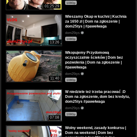
1080p
01:25:29
Wieszamy Okap w kuchni | Kuchnia
za 1650 zł | Dom na zgłoszenie |
dom25tys | #pawełwaga
dom25tys
1080p
13:26
Wkopujemy Przydomową
oczyszczalnie ścieków | Dom bez
pozwolenia | Dom na zgłoszenie |
#pawełwaga
dom25tys
11:40
1080p
W niedziele też trzeba pracować :D
Dom na zgłoszenie, dom bez kredytu,
dom25tys #pawełwaga
dom25tys
1080p
07:08
Wolny weekend, zasady konkursu |
Dom na weekend | Dom bez