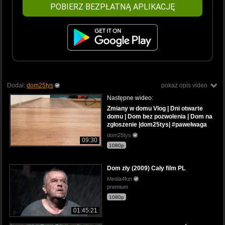
POBIERZ BEZPŁATNĄ APLIKACJĘ
Dodał:
dom25tys
pokaż opis video
Następne wideo:
Zmiany w domu Vlog | Dni otwarte
domu | Dom bez pozwolenia | Dom na
zgłoszenie |dom25tys| #pawełwaga
dom25tys
09:30
1080p
Dom zły (2009) Cały film PL
Media4fun
premium
1080p
01:45:21