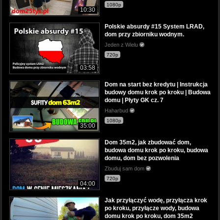
1080p
10:30
Polskie absurdy #15 System LRAD,
dom przy zbiorniku wodnym.
Jeden z Wielu
720p
03:58
Dom na start bez kredytu | Instrukcja
budowy domu krok po kroku | Budowa
domu | Płyty GK cz. 7
Haharbud
1080p
35:00
Dom 35m2, jak zbudować dom,
budowa domu krok po kroku, budowa
domu, dom bez pozwolenia
Zbuduj sam dom
720p
04:00
Jak przyłączyć wodę, przyłącza krok
po kroku, przyłącze wody, budowa
domu krok po kroku, dom 35m2