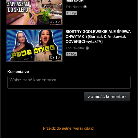
naprawdę?
Trip Hunter
1080p
23:25
SIOSTRY GODLEWSKIE ALE ŚPIEWA
CHWYTAK:) (Górniak & Antkowiak
COVER)[ChwytakTV]
TheChwytak
1080p
03:19
Komentarze
Zamieść komentarz
Przejdź do pełnej wersji cda.pl