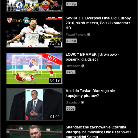
1080p
10:44
Sevilla 3:1 Liverpool Finał Ligi Europy
2016, skrót meczu, Polski komentarz
HD
Paweł Pawcio
1080p
04:04
ŁOWCY BRAMEK | Urwisowo -
piosenki dla dzieci
Urwisowo
720p
04:19
Apel do Tuska: Dlaczego nie
kupujemy piratów?
Gazeta.pl
720p
01:02
Skandaliczne zachowanie Czarnka.
Wtargnął na mównicę i nie uszanował
marszałkini Sejmu