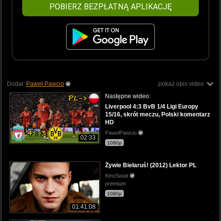
POBIERZ BEZPŁATNĄ APLIKACJĘ
Dodał:
Paweł Pawcio
pokaż opis video
Następne wideo:
Liverpool 4:3 BvB 1/4 Ligi Europy
15/16, skrót meczu, Polski komentarz
HD
PawelPawcio
02:33
1080p
Żywie Biełaruś! (2012) Lektor PL
KinoSwiat
premium
1080p
01:41:08