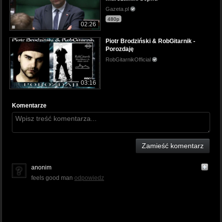
Gazeta.pl
480p
02:26
Piotr Brodziński & RobGitarnik -
Porozdaję
RobGitarnikOfficial
03:16
Komentarze
Zamieść komentarz
anonim
feels good man
odpowiedz