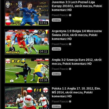
Juventus 3:3 Lech Poznań Liga
Europy 2010/11, skrót meczu, Polski
komentarz HD
Paweł Pawcio
1080p
03:41
Argentyna 1:0 Belgia 1/4 Mistrzostw
Świata 2014, skrót meczu, Polski
komentarz HD
Paweł Pawcio
1080p
04:11
Anglia 3:2 Szwecja Euro 2012, skrót
meczu, Polski komentarz HD
Paweł Pawcio
1080p
03:38
Polska 1:1 Anglia 17. 10. 2012, Elm.
MŚ 2014, skrót meczu, Polski
komentarz HD
Paweł Pawcio
1080p
03:23