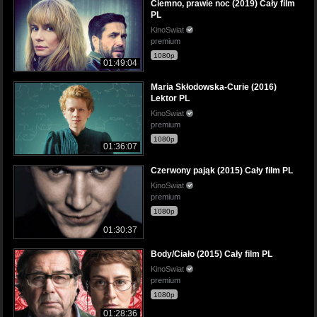
Ciemno, prawie noc (2019) Cały film
PL
KinoSwiat
premium
1080p
01:49:04
Maria Skłodowska-Curie (2016)
Lektor PL
KinoSwiat
premium
1080p
01:36:07
Czerwony pająk (2015) Cały film PL
KinoSwiat
premium
1080p
01:30:37
Body/Ciało (2015) Cały film PL
KinoSwiat
premium
1080p
01:28:36