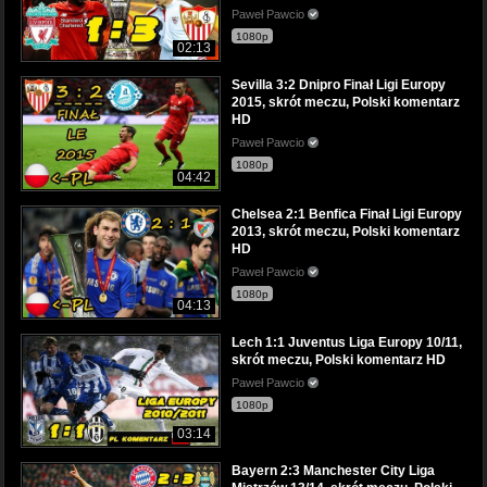
Paweł Pawcio
1080p
02:13
Sevilla 3:2 Dnipro Finał Ligi Europy
2015, skrót meczu, Polski komentarz
HD
Paweł Pawcio
1080p
04:42
Chelsea 2:1 Benfica Finał Ligi Europy
2013, skrót meczu, Polski komentarz
HD
Paweł Pawcio
1080p
04:13
Lech 1:1 Juventus Liga Europy 10/11,
skrót meczu, Polski komentarz HD
Paweł Pawcio
1080p
03:14
Bayern 2:3 Manchester City Liga