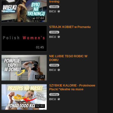
trening
1080p
BICU
07:44
STRAJK KOBIET w Poznaniu
1080p
BICU
01:45
NIE LUBIE TEGO ROBIC W
DOMU
1080p
BICU
07:14
SZYBKIE KALORIE - Proteinowe
Placki *idealne na mase
1080p
BICU
02:40