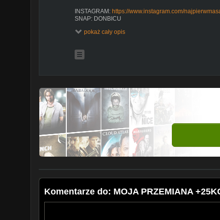
INSTAGRAM:
https://www.instagram.com/najpierwmas
SNAP: DONBICU
pokaż cały opis
CHCESZ WIĘCEJ? SUBSKRYBUJ
Komentarze do: MOJA PRZEMIANA +25KG!