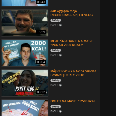
08:43
Jak wygląda moja
REGENERACJA? | FIT VLOG
1080p
BICU
15:59
MOJE ŚNIADANIE NA MASIE
*PONAD 2000 KCAL!*
1080p
BICU
03:04
Mój PIERWSZY RAZ na Sunrise
Festival | PARTY VLOG
1080p
BICU
08:22
OMLET NA MASE! * 2500 kcal!!
1080p
BICU