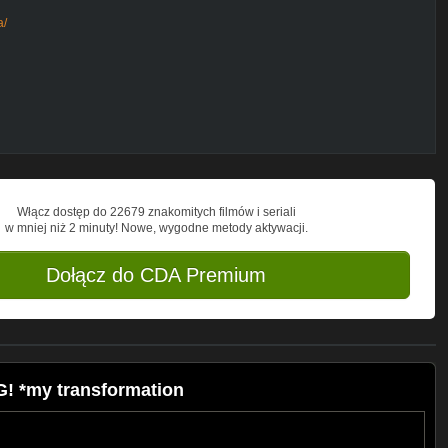
a/
Włącz dostęp do 22679 znakomitych filmów i seriali
w mniej niż 2 minuty! Nowe, wygodne metody aktywacji.
Dołącz do CDA Premium
 *my transformation