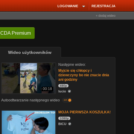
LOGOWANIE
REJESTRACJA
+ dodaj wideo
 CDA Premium
Wideo użytkowników
Następne wideo:
Myjcie się chłopcy i
dziewczyny bo nie znacie dnia
ani godziny
480p
00:18
lucio
Autoodtwarzanie następnego wideo
on
MOJA PIERWSZA KOSZULKA!
1080p
BICU