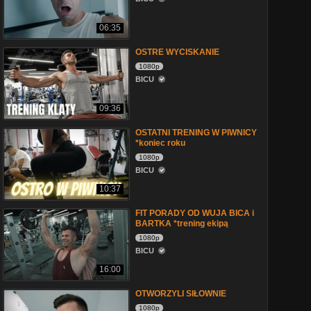
06:35
OSTRE WYCISKANIE
1080p
BICU
09:36
OSTATNI TRENING W PIWNICY
*koniec roku
1080p
BICU
10:37
FIT PORADY OD WUJA BICA i
BARTKA *trening ekipą
1080p
BICU
16:00
OTWORZYLI SIŁOWNIE
1080p