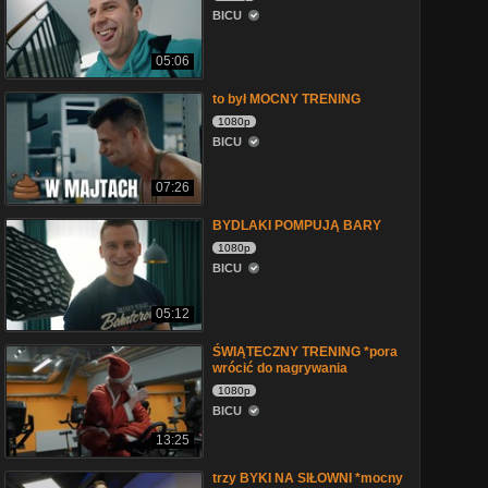
BICU
05:06
to był MOCNY TRENING
1080p
BICU
07:26
BYDLAKI POMPUJĄ BARY
1080p
BICU
05:12
ŚWIĄTECZNY TRENING *pora
wrócić do nagrywania
1080p
BICU
13:25
trzy BYKI NA SIŁOWNI *mocny