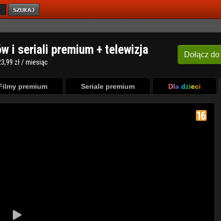
ów i seriali premium + telewizja
Dołącz
do
3,99 zł / miesiąc
Filmy premium
Seriale premium
Dla dzieci