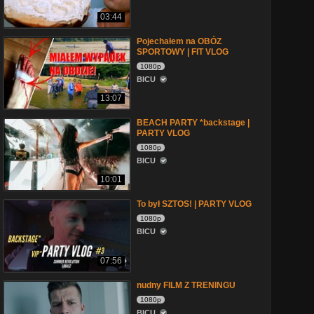
03:44
Pojechałem na OBÓZ
SPORTOWY | FIT VLOG
1080p
BICU
13:07
BEACH PARTY *backstage |
PARTY VLOG
1080p
BICU
10:01
To był SZTOS! | PARTY VLOG
1080p
BICU
07:56
nudny FILM Z TRENINGU
1080p
BICU