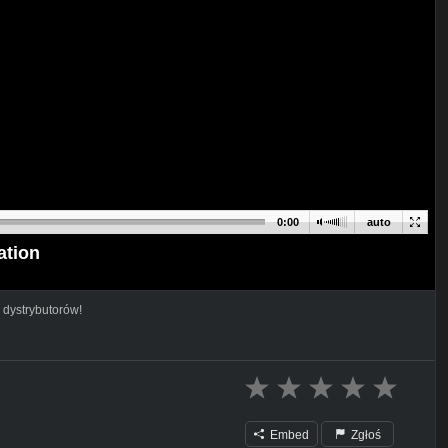
0:00
auto
tion
 dystrybutorów!
Embed
Zgłoś