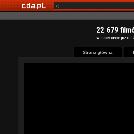
2
2
6
7
9
film
w super cenie już od 2
Strona główna