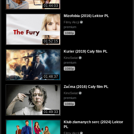
01:44:03
Mizofobia (2016) Lektor PL
Filmy Akcji
premium
1080p
01:52:15
Kurier (2019) Cały film PL
KinoSwiat
premium
1080p
01:48:37
Zaćma (2016) Cały film PL
KinoSwiat
premium
1080p
01:49:33
Klub złamanych serc (2024) Lektor
PL
Filmy Akcji