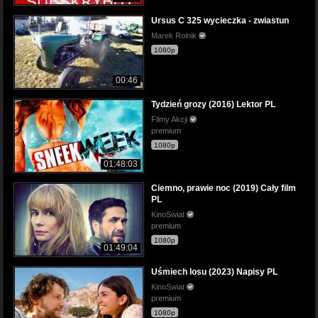
Ursus C 325 wycieczka - zwiastun
Marek Rolnik
1080p
00:46
Tydzień grozy (2016) Lektor PL
Filmy Akcji
premium
1080p
01:48:03
Ciemno, prawie noc (2019) Cały film
PL
KinoSwiat
premium
1080p
01:49:04
Uśmiech losu (2023) Napisy PL
KinoSwiat
premium
1080p