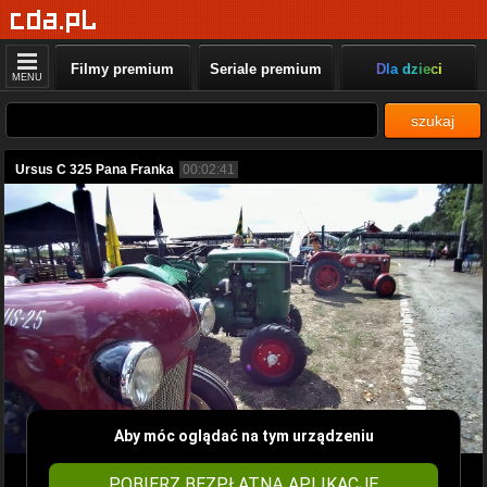
Filmy premium
Seriale premium
Dla dzieci
MENU
szukaj
Ursus C 325 Pana Franka
00:02:41
Aby móc oglądać na tym urządzeniu
POBIERZ BEZPŁATNĄ APLIKACJĘ