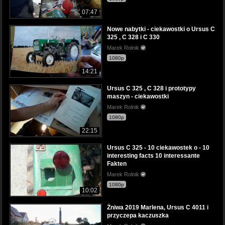
07:47
Nowe nabytki - ciekawostki o Ursus C
325 , C 328 i C 330
Marek Rolnik
1080p
14:21
Ursus C 325 , C 328 i prototypy
maszyn - ciekawostki
Marek Rolnik
1080p
22:15
Ursus C 325 - 10 ciekawostek o - 10
interesting facts 10 interessante
Fakten
Marek Rolnik
1080p
10:02
Żniwa 2019 Marlena, Ursus C 4011 i
przyczepa kaczuszka