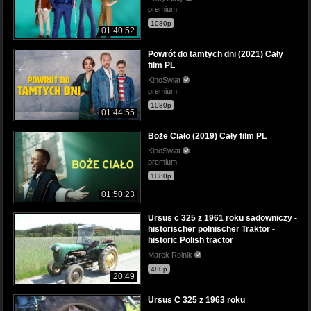
premium
1080p
01:40:52
Powrót do tamtych dni (2021) Cały
film PL
KinoSwiat
premium
1080p
01:44:55
Boże Ciało (2019) Cały film PL
KinoSwiat
premium
1080p
01:50:23
Ursus c 325 z 1961 roku sadowniczy -
historischer polnischer Traktor -
historic Polish tractor
Marek Rolnik
480p
20:49
Ursus C 325 z 1963 roku