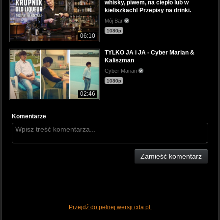
whisky, piwem, na ciepło lub w
kieliszkach! Przepisy na drinki.
Mój Bar
1080p
06:10
TYLKO JA i JA - Cyber Marian &
Kaliszman
Cyber Marian
1080p
02:46
Komentarze
Zamieść komentarz
Przejdź do pełnej wersji cda.pl